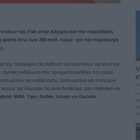
οντέλων
της
Fiat
στην
Αλγερία
και
την
παράλληλη
η
φάση
άνω
των
200
εκατ.
ευρώ
–
για
την
παραγωγή
ς.
ά της, προχωρά στη διάθεσή των μοντέλων της και στην
V
ε σχετική εκδήλωση που πραγματοποιήθηκε στη χώρα
α
ουσία μελών της κυβέρνησης, διπλωματών και στελεχών
03
αγορά της Αλγερίας θα είναι διαθέσιμα τρία επιβατικά και
Η 
ybrid
,
500X
,
Tipo
,
Doblo
,
Scudo
και
Ducato
.
α
το
έω