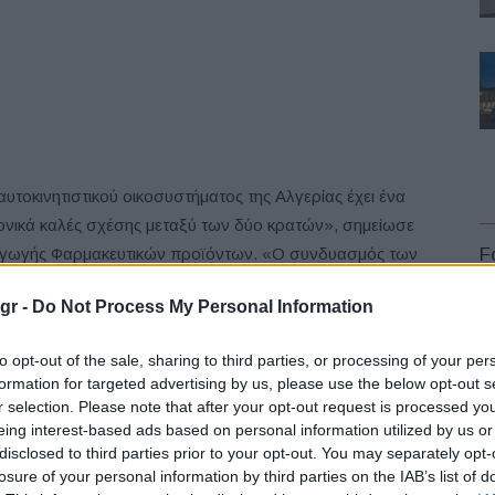
 αυτοκινητιστικού οικοσυστήματος της Αλγερίας έχει ένα
ρονικά καλές σχέσης μεταξύ των δύο κρατών», σημείωσε
ραγωγής Φαρμακευτικών προϊόντων. «Ο συνδυασμός των
F
οτικότητας και βιωσιμότητας. Αυτή τη στιγμή
gr -
Do Not Process My Personal Information
ιο που πιθανά θα μας ανοίξει νέους ορίζοντες και θα
to opt-out of the sale, sharing to third parties, or processing of your per
formation for targeted advertising by us, please use the below opt-out s
ωνίας που υπεγράφη το Νοέμβριο του 2022 με την
r selection. Please note that after your opt-out request is processed y
L
ποία αφορά στη έναρξη ανάπτυξης βιομηχανικών
eing interest-based ads based on personal information utilized by us or
disclosed to third parties prior to your opt-out. You may separately opt-
ταλλακτικών για τη Fiat, καθώς και τη συνολική ανάπτυξη
losure of your personal information by third parties on the IAB’s list of
πρώτο κύμα επενδύσεων από τη Stellantis και τους