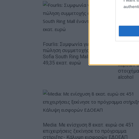
authenti
Fourlis: Συμφωνία για την
πώληση συμμετοχής στο
Β.Σ. Καρο
Sofia South Ring Mall έναντι
εκατ. ευ
49,35 εκατ. ευρώ
κερδών 5
στοιχήμα
alcohol
Media: Με ενίσχυση 8 εκατ. ευρώ σε 451
επιχειρήσεις ξεκίνησε το πρόγραμμα
στήριξης- Κάλυψη εισφορών ΕΔΟΕΑΠ