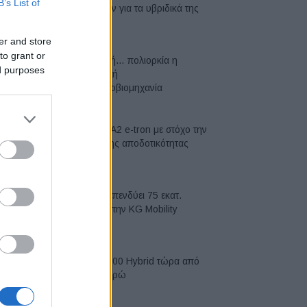
B’s List of
μπαταριών για τα υβριδικά της
07/08/2026
er and store
to grant or
Σε κινεζική… πολιορκία η
ed purposes
ευρωπαϊκή
αυτοκινητοβιομηχανία
06/08/2026
Νέο Audi A2 e-tron με στόχο την
κορυφή της αποδοτικότητας
05/08/2026
Η Chery επενδύει 75 εκατ.
δολάρια στην KG Mobility
04/08/2026
Το FIAT 500 Hybrid τώρα από
18.990 ευρώ
04/08/2026