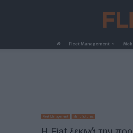
Fleet Management
Mobi
Fleet Management
Manufacturers
H Fiat ξεκινά την πο