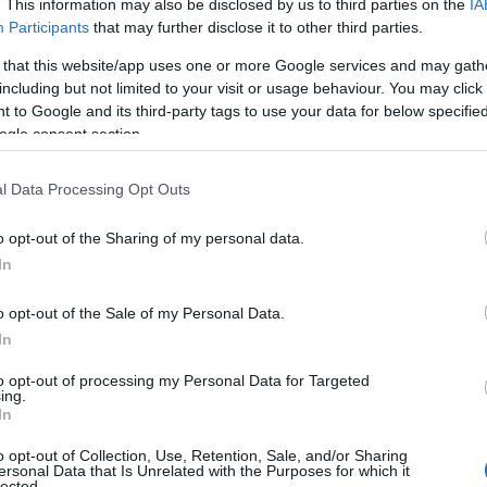
. This information may also be disclosed by us to third parties on the
IA
0 εκατ. ευρώ, με στόχο την παραγωγή τεσσάρων
Participants
that may further disclose it to other third parties.
 that this website/app uses one or more Google services and may gath
including but not limited to your visit or usage behaviour. You may click 
τρατηγικού πλάνου
Dare Forward 2030
της Stellantis για τη
 to Google and its third-party tags to use your data for below specifi
ση των μοντέλων της Fiat στη χώρα θα ανοίξει το δρόμο
ogle consent section.
τόχο για την πώληση στην ΜΕΑ ενός εκατομμυρίων
0% θα έχουν κατασκευαστεί στη συγκεκριμένη περιοχή.
l Data Processing Opt Outs
o opt-out of the Sharing of my personal data.
αναμένεται να έχει ολοκληρωθεί τον Αύγουστο του 2023,
In
μματισμένη να ξεκινήσει στο τέλος του έτους. Μέχρι το
ες θέσεις εργασίας, θα έχει δυνατότητα παραγωγής
o opt-out of the Sale of my Personal Data.
α 90.000 οχημάτων σε ετήσια βάση.
In
to opt-out of processing my Personal Data for Targeted
την Αλγερία. Μια θρυλική μάρκα με τεράστια ιστορία και
ing.
ης μάρκας μας δεν έχει αλλάξει. Αυτή είναι να
In
ίνησης», δήλωσε ο Olivier Francois, CEO της Fiat. «Το
o opt-out of Collection, Use, Retention, Sale, and/or Sharing
τασκευαστεί εδώ, θα ακολουθήσει το Doblo, αλλά και ένα
ersonal Data that Is Unrelated with the Purposes for which it
lected.