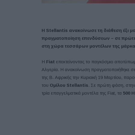
Η
Stellantis
ανακοίνωσε
τη
διάθεση
έξι
μ
πραγματοποίηση
επενδύσεων –
σε
πρώτ
στη
χώρα
τεσσάρων
μοντέλων
της
μάρκα
Η
Fiat
επεκτείνοντας το παγκόσμιο αποτύπωμ
Αλγερία. Η ανακοίνωση πραγματοποιήθηκε σ
της Β. Αφρικής την Κυριακή 19 Μαρτίου, παρ
του
Ομίλου Stellantis
. Σε πρώτη φάση, στην 
τρία επαγγελματικά μοντέλα της Fiat, τα
500 H