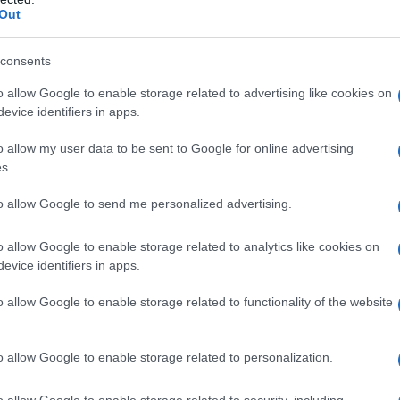
ρια των σχεδιαστών μας. Από σήμερα, τα 500 Hybrid,
Out
 Scudo και Ducato είναι διαθέσιμα, ώστε κάθε αγοραστής
ιριάζει στις ανάγκες του».
consents
o allow Google to enable storage related to advertising like cookies on
ία, η iταλική μάρκα δημιούργησε ένα σύντομο video που
evice identifiers in apps.
τών.
Μπορείτε να δείτε το video εδώ.
o allow my user data to be sent to Google for online advertising
s.
to allow Google to send me personalized advertising.
o allow Google to enable storage related to analytics like cookies on
evice identifiers in apps.
o allow Google to enable storage related to functionality of the website
Ο Ένες Καντέρ θέλει να δηλώσει συμμετοχή
στο ντραφτ του WNBA!
ιση
o allow Google to enable storage related to personalization.
o allow Google to enable storage related to security, including