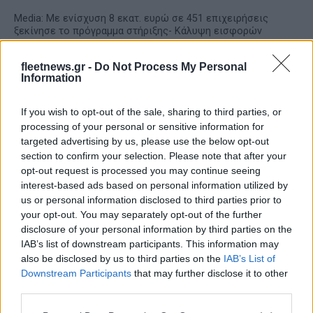
Media: Με ενίσχυση 8 εκατ. ευρώ σε 451 επιχειρήσεις
ξεκίνησε το πρόγραμμα στήριξης- Κάλυψη εισφορών
ΕΔΟΕΑΠ
fleetnews.gr -
Do Not Process My Personal
Information
If you wish to opt-out of the sale, sharing to third parties, or
processing of your personal or sensitive information for
targeted advertising by us, please use the below opt-out
Η Toyota φέρνει νέα γενιά
Σε κινεζική… πολιορκία η
section to confirm your selection. Please note that after your
μπαταριών για τα υβριδικά
ευρωπαϊκή
opt-out request is processed you may continue seeing
της
αυτοκινητοβιομηχανία
interest-based ads based on personal information utilized by
us or personal information disclosed to third parties prior to
your opt-out. You may separately opt-out of the further
disclosure of your personal information by third parties on the
IAB’s list of downstream participants. This information may
also be disclosed by us to third parties on the
IAB’s List of
Νέο Audi A2 e-tron με στόχο την κορυφή της
Downstream Participants
that may further disclose it to other
αποδοτικότητας
third parties.
Please note that this website/app uses one or more Google