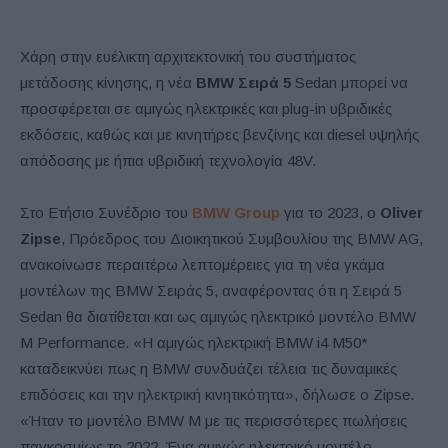
Χάρη στην ευέλικτη αρχιτεκτονική του συστήματος
μετάδοσης κίνησης, η νέα
BMW Σειρά 5
Sedan μπορεί να
προσφέρεται σε αμιγώς ηλεκτρικές και plug-in υβριδικές
εκδόσεις, καθώς και με κινητήρες βενζίνης και diesel υψηλής
απόδοσης με ήπια υβριδική τεχνολογία 48V.
Στο Ετήσιο Συνέδριο του
BMW Group
για το 2023, ο
Oliver
Zipse
, Πρόεδρος του Διοικητικού Συμβουλίου της BMW AG,
ανακοίνωσε περαιτέρω λεπτομέρειες για τη νέα γκάμα
μοντέλων της BMW Σειράς 5, αναφέροντας ότι η Σειρά 5
Sedan θα διατίθεται και ως αμιγώς ηλεκτρικό μοντέλο BMW
M Performance. «Η αμιγώς ηλεκτρική BMW i4 M50*
καταδεικνύει πως η BMW συνδυάζει τέλεια τις δυναμικές
επιδόσεις και την ηλεκτρική κινητικότητα», δήλωσε ο Zipse.
«Ήταν το μοντέλο BMW M με τις περισσότερες πωλήσεις
παγκοσμίως το 2022. Ένα αμιγώς ηλεκτρικό μοντέλο