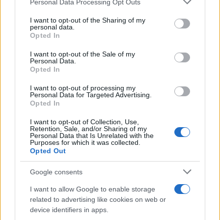
Personal Data Processing Opt Outs
services and may gather and store information including but
not limited to your visit or usage behaviour. You may click to
I want to opt-out of the Sharing of my
personal data.
grant or deny consent to Google and its third-party tags to
Opted In
use your data for below specified purposes in below Google
consent section.
I want to opt-out of the Sale of my
Εθνική Νεανίδων: Με τη
O θάνατός του Μπράντον
Personal Data.
Opted In
Βουλγαρία για τις θέσεις 5-
Κλαρκ προκλήθηκε από
8 του Ευρωμπάσκετ (live
συνδυασμό ναρκωτικών
stream)
I want to opt-out of processing my
Personal Data for Targeted Advertising.
Opted In
I want to opt-out of Collection, Use,
Retention, Sale, and/or Sharing of my
Personal Data that Is Unrelated with the
Purposes for which it was collected.
ΕΛΣΤΑΤ: Στο 3,4% υποχώρησε ο πληθωρισμός τον Ιούλιο
Opted Out
Google consents
I want to allow Google to enable storage
related to advertising like cookies on web or
device identifiers in apps.