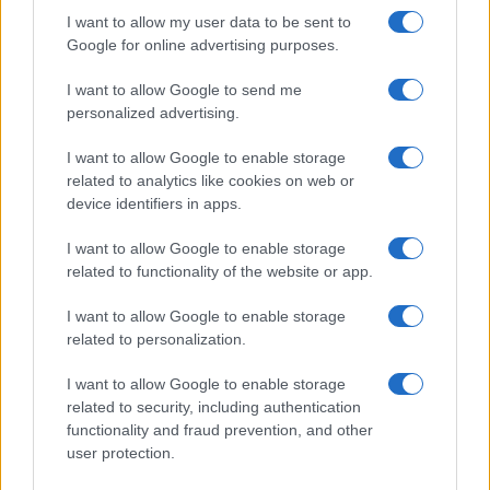
I want to allow my user data to be sent to
Metlen: Ρεκόρ EBITDA στο
Google for online advertising purposes.
α' εξάμηνο, στα 550 εκατ.
Χρηματοδότηση 8 εκατ.
ευρώ – Καθαρά κέρδη 313
ευρώ σε 843 μέσα
I want to allow Google to send me
εκατ. ευρώ
ενημέρωσης- Ξεκίνησε το
personalized advertising.
πενταετές πρόγραμμα
ενίσχυσης του Τύπου
I want to allow Google to enable storage
related to analytics like cookies on web or
device identifiers in apps.
I want to allow Google to enable storage
Η Chery επενδύει 75 εκατ. δολάρια στην KG Mobility
related to functionality of the website or app.
I want to allow Google to enable storage
related to personalization.
I want to allow Google to enable storage
Το FIAT 500 Hybrid τώρα
related to security, including authentication
από 18.990 ευρώ
functionality and fraud prevention, and other
user protection.
Ατρόμητος και Novibet