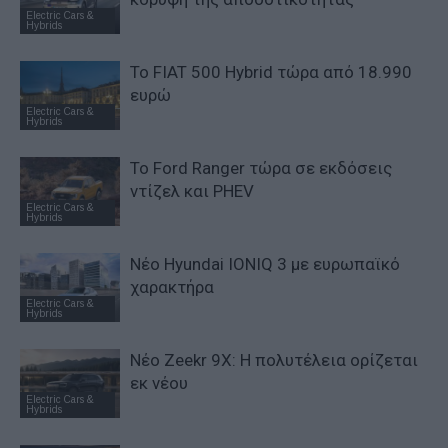
Electric Cars &
Hybrids
Το FIAT 500 Hybrid τώρα από 18.990
ευρώ
Electric Cars &
Hybrids
Το Ford Ranger τώρα σε εκδόσεις
ντίζελ και PHEV
Electric Cars &
Hybrids
Νέο Hyundai IONIQ 3 με ευρωπαϊκό
χαρακτήρα
Electric Cars &
Hybrids
Νέο Zeekr 9X: Η πολυτέλεια ορίζεται
εκ νέου
Electric Cars &
Hybrids