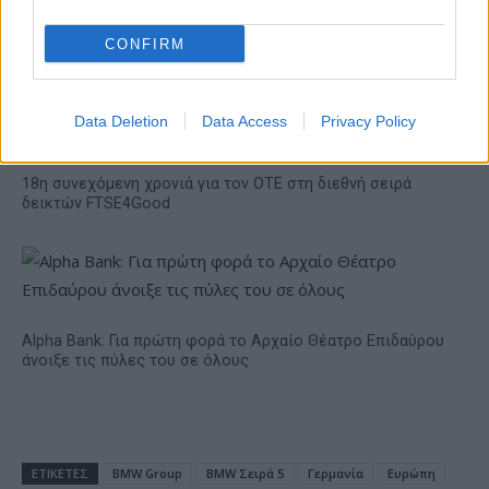
συνεχίζουν μαζί: Ανανέωση
της συνεργασίας τους μέχρι
CONFIRM
το 2028
Data Deletion
Data Access
Privacy Policy
18η συνεχόμενη χρονιά για τον ΟΤΕ στη διεθνή σειρά
δεικτών FTSE4Good
Alpha Bank: Για πρώτη φορά το Αρχαίο Θέατρο Επιδαύρου
άνοιξε τις πύλες του σε όλους
ΕΤΙΚΕΤΕΣ
BMW Group
BMW Σειρά 5
Γερμανία
Ευρώπη