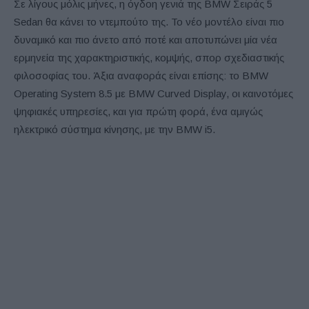
Σε λίγους μόλις μήνες, η όγδοη γενιά της BMW Σειράς 5
Sedan θα κάνει το ντεμπούτο της. Το νέο μοντέλο είναι πιο
δυναμικό και πιο άνετο από ποτέ και αποτυπώνει μία νέα
ερμηνεία της χαρακτηριστικής, κομψής, σπορ σχεδιαστικής
φιλοσοφίας του. Άξια αναφοράς είναι επίσης: το BMW
Operating System 8.5 με BMW Curved Display, οι καινοτόμες
ψηφιακές υπηρεσίες, και για πρώτη φορά, ένα αμιγώς
ηλεκτρικό σύστημα κίνησης, με την BMW i5.