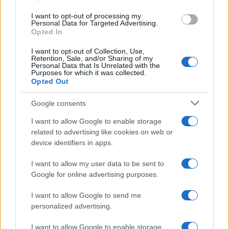
I want to opt-out of processing my
Alpha Bank: Για πρώτη φορά το Αρχαίο Θέατρο Επιδαύρου
Personal Data for Targeted Advertising.
άνοιξε τις πύλες του σε όλους
Opted In
I want to opt-out of Collection, Use,
Retention, Sale, and/or Sharing of my
Personal Data that Is Unrelated with the
Purposes for which it was collected.
Opted Out
ΕΤΙΚΕΤΕΣ
Fiat 500c
Google consents
I want to allow Google to enable storage
related to advertising like cookies on web or
device identifiers in apps.
I want to allow my user data to be sent to
Google for online advertising purposes.
Προηγούμενο άρθρο
Επόμενο άρθρο
Nissan και EVgo επεκτείνουν
Αερόσακοι γονάτων: ελάχιστα
I want to allow Google to send me
το δίκτυο φόρτισης στις ΗΠΑ
τα οφέλη τους
personalized advertising.
I want to allow Google to enable storage