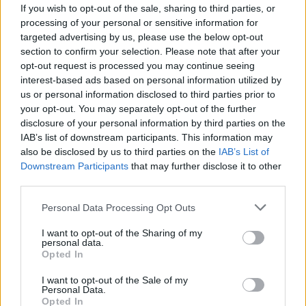
If you wish to opt-out of the sale, sharing to third parties, or
processing of your personal or sensitive information for
targeted advertising by us, please use the below opt-out
section to confirm your selection. Please note that after your
Το FIAT 500 Hybrid τώρα
opt-out request is processed you may continue seeing
από 18.990 ευρώ
interest-based ads based on personal information utilized by
us or personal information disclosed to third parties prior to
your opt-out. You may separately opt-out of the further
Ατρόμητος και Novibet
disclosure of your personal information by third parties on the
συνεχίζουν μαζί: Ανανέωση
της συνεργασίας τους μέχρι
IAB’s list of downstream participants. This information may
το 2028
also be disclosed by us to third parties on the
IAB’s List of
Downstream Participants
that may further disclose it to other
third parties.
Please note that this website/app uses one or more Google
Personal Data Processing Opt Outs
services and may gather and store information including but
not limited to your visit or usage behaviour. You may click to
I want to opt-out of the Sharing of my
18η συνεχόμενη χρονιά για τον ΟΤΕ στη διεθνή σειρά
personal data.
grant or deny consent to Google and its third-party tags to
δεικτών FTSE4Good
Opted In
use your data for below specified purposes in below Google
consent section.
I want to opt-out of the Sale of my
Personal Data.
Opted In