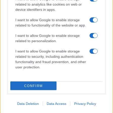
related to analytics like cookies on web or
ΠΑΡΟΜΟΙΑ ΑΡΘΡΑ
device identifiers in apps.
ΠΕΡΙΣΣΟΤΕΡΑ ΑΠΟ ΤΟΝ ΔΗΜΙΟΥΡΓΟ
I want to allow Google to enable storage
related to functionality of the website or app.
Σε κινεζική… πολιορκία η ευρωπαϊκή
I want to allow Google to enable storage
αυτοκινητοβιομηχανία
related to personalization.
Manufacturers
I want to allow Google to enable storage
Η Chery επενδύει 75 εκατ. δολάρια
related to security, including authentication
functionality and fraud prevention, and other
στην KG Mobility
user protection.
Manufacturers
VW: Η δύσκολη εξίσωση της
CONFIRM
αναδιάρθρωσης
Manufacturers
Data Deletion
Data Access
Privacy Policy
Ford: Θέμα χρόνου η είσοδος των
Κινέζων στις ΗΠΑ