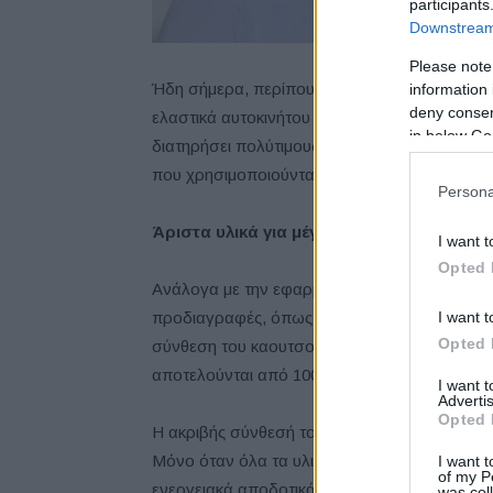
την
participants
Downstream 
επα
Please note
Ήδη σήμερα, περίπου 15% με 20% ανανεώσιμα
information 
deny consent
ελαστικά αυτοκινήτου της Continental. Για ν
in below Go
διατηρήσει πολύτιμους πόρους, η Continental 
που χρησιμοποιούνται στην παραγωγή ελαστι
Persona
Άριστα υλικά για μέγιστη ασφάλεια
I want t
Opted 
Ανάλογα με την εφαρμογή, την εποχή και τις 
I want t
προδιαγραφές, όπως, για παράδειγμα, στο σχ
Opted 
σύνθεση του καουτσούκ, αυτές οι αλλαγές δεν 
αποτελούνται από 100 διαφορετικές πρώτες ύ
I want 
Advertis
Opted 
Η ακριβής σύνθεσή τους έχει σημαντικό αντίκτ
Μόνο όταν όλα τα υλικά ταιριάζουν ιδανικά 
I want t
of my P
ενεργειακά αποδοτικά και ανθεκτικά ελαστικ
was col