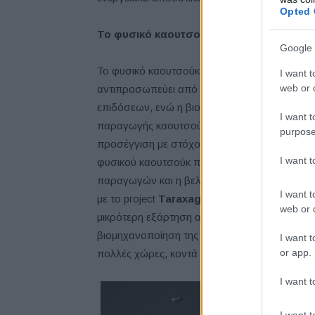
Opted 
Το φυσικό καουτσούκ είναι απαραίτητο, χά
Google 
Το φυσικό καουτσούκ είναι απαραίτητο για τη
I want t
web or d
αντιπροσωπεύει από 10% έως και 40% του 
επιδόσεων, ενώ η βιομηχανία ελαστικών είνα
I want t
παραγωγής καουτσούκ, με περισσότερο από τ
purpose
προσέγγιση με στόχο να καταστήσει τις πολύ
I want 
φυσικού καουτσούκ πιο βιώσιμες, όπως η χρή
παραγωγών και η βελτίωση της διαφάνειας κα
I want t
με το project
Taraxagum
, η Continental υλοπ
web or d
μικρότερη εξάρτηση από το παραδοσιακό καο
βιομηχανοποίηση της εξαγωγής φυσικού καουτ
I want t
or app.
πολλές χώρες, κοντά στις μονάδες παραγωγή
I want t
I want t