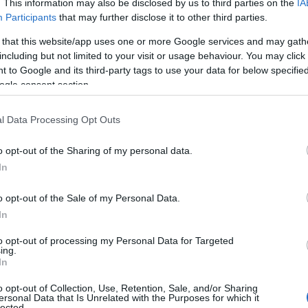
 προέλευση και την προμήθεια των υλικών μας μέχρι την
. This information may also be disclosed by us to third parties on the
IA
Participants
that may further disclose it to other third parties.
νάχρηση και την ανακύκλωση των ελαστικών μας».
 that this website/app uses one or more Google services and may gath
 ή ανακυκλωμένα υλικά χρησιμοποιούνται σε τυπικά
including but not limited to your visit or usage behaviour. You may click 
 to Google and its third-party tags to use your data for below specifi
α αυξήσει περαιτέρω το ποσοστό βιώσιμων υλικών και να
ogle consent section.
αναλύει και επανεξετάζει συνεχώς όλες τις πρώτες ύλες
κών. Δείτε πώς:
l Data Processing Opt Outs
o opt-out of the Sharing of my personal data.
In
συνθήκες, τα ελαστικά πρέπει να πληρούν συγκεκριμένες
o opt-out of the Sale of my Personal Data.
έδιο του πέλματος. Αλλά σε άλλους τομείς, όπως στη
In
είναι εύκολα ορατές, καθώς τα ελαστικά Continental
λες.
to opt-out of processing my Personal Data for Targeted
ing.
In
υπο στα ελαστικά και στα χαρακτηριστικά χειρισμού τους.
μεταξύ τους, μπορούν να δημιουργηθούν ασφαλή,
o opt-out of Collection, Use, Retention, Sale, and/or Sharing
ersonal Data that Is Unrelated with the Purposes for which it
ά υψηλής απόδοσης.
lected.