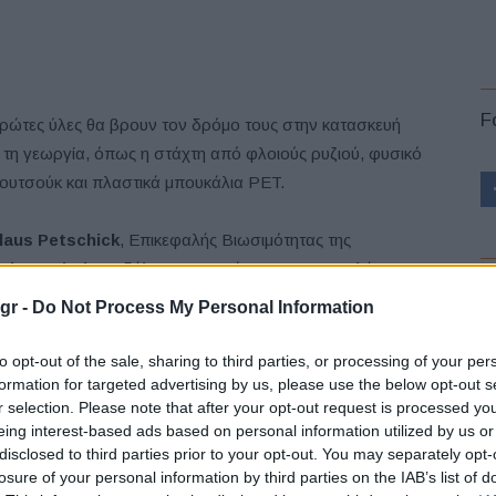
F
πρώτες ύλες θα βρουν τον δρόμο τους στην κατασκευή
τη γεωργία, όπως η στάχτη από φλοιούς ρυζιού, φυσικό
ουτσούκ και πλαστικά μπουκάλια PET.
laus Petschick
, Επικεφαλής Βιωσιμότητας της
tinental Tires
, δήλωσε σχετικά με την αποστολή της
L
ρείας: «Η Continental στοχεύει να γίνει ο πιο
gr -
Do Not Process My Personal Information
οδευτικός κατασκευαστής στον κλάδο των ελαστικών
 πλευράς βιωσιμότητας. Στόχος μας είναι να
to opt-out of the sale, sharing to third parties, or processing of your per
σιμοποιήσουμε 100% βιώσιμα υλικά στα ελαστικά μας το
formation for targeted advertising by us, please use the below opt-out s
r selection. Please note that after your opt-out request is processed y
ότερο μέχρι το 2050». Και πρόσθεσε, «Η καινοτόμος
eing interest-based ads based on personal information utilized by us or
μή μας μάς δίνει τη δυνατότητα να ανοίξουμε νέο και
disclosed to third parties prior to your opt-out. You may separately opt-
μη πιο βιώσιμο πεδίο. Αυτό περιλαμβάνει τα πάντα, από
losure of your personal information by third parties on the IAB’s list of