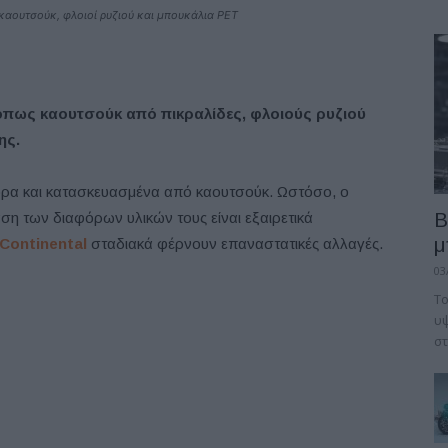
αουτσούκ, φλοιοί ρυζιού και μπουκάλια PET
, όπως καουτσούκ από πικραλίδες, φλοιούς ρυζιού
ης.
αύρα και κατασκευασμένα από καουτσούκ. Ωστόσο, ο
B
ση των διαφόρων υλικών τους είναι εξαιρετικά
μ
Continental
σταδιακά φέρνουν επαναστατικές αλλαγές.
03
Το
υψ
στ