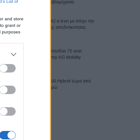
B’s List of
αυτοκινητοβιομηχανία
06/08/2026
er and store
Νέο Audi A2 e-tron με στόχο την
to grant or
κορυφή της αποδοτικότητας
ed purposes
05/08/2026
Η Chery επενδύει 75 εκατ.
δολάρια στην KG Mobility
04/08/2026
Το FIAT 500 Hybrid τώρα από
18.990 ευρώ
04/08/2026