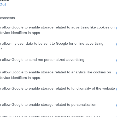
Out
ρη στις εξαιρετικές του ιδιότητες
consents
 διασφάλιση της εξαιρετικής απόδοσης των ελαστικών και
o allow Google to enable storage related to advertising like cookies on
evice identifiers in apps.
συνολικού βάρους των σύγχρονων ελαστικών υψηλών
ι ο μεγαλύτερος καταναλωτής της παγκόσμιας
o allow my user data to be sent to Google for online advertising
ο 70%. Η Continental εφαρμόζει μια ολοκληρωμένη
s.
πλοκες και κατακερματισμένες αλυσίδες εφοδιασμού
to allow Google to send me personalized advertising.
ση ψηφιακής τεχνολογίας αιχμής, η συμμετοχή τοπικών
ι της ιχνηλασιμότητας στην αλυσίδα αξίας. Παράλληλα,
o allow Google to enable storage related to analytics like cookies on
οιεί μια καινοτόμο στρατηγική, ώστε να διασφαλίσει
evice identifiers in apps.
υτσούκ (προϊόν του καουτσοκόδεντρου), κυρίως με τη
σούκ από ειδικά καλλιεργημένα φυτά πικραλίδας, σε
o allow Google to enable storage related to functionality of the website
ς ελαστικών.
o allow Google to enable storage related to personalization.
o allow Google to enable storage related to security, including