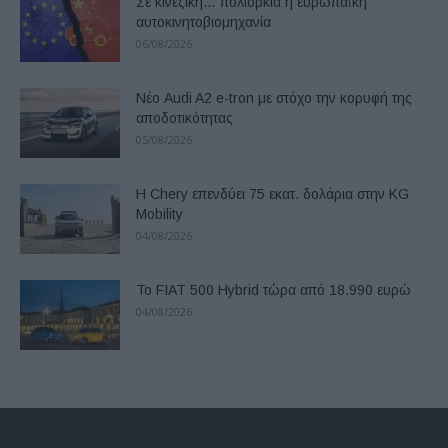
Σε κινεζική… πολιορκία η ευρωπαϊκή
αυτοκινητοβιομηχανία
06/08/2026
Νέο Audi A2 e-tron με στόχο την κορυφή της
αποδοτικότητας
05/08/2026
Η Chery επενδύει 75 εκατ. δολάρια στην KG
Mobility
04/08/2026
Το FIAT 500 Hybrid τώρα από 18.990 ευρώ
04/08/2026