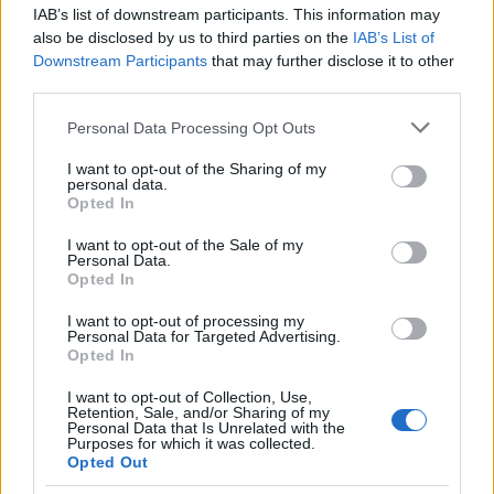
IAB’s list of downstream participants. This information may
also be disclosed by us to third parties on the
IAB’s List of
Downstream Participants
that may further disclose it to other
ΕΛΣΤΑΤ: Στο 3,4% υποχώρησε ο πληθωρισμός τον Ιούλιο
third parties.
Please note that this website/app uses one or more Google
Personal Data Processing Opt Outs
services and may gather and store information including but
not limited to your visit or usage behaviour. You may click to
I want to opt-out of the Sharing of my
personal data.
grant or deny consent to Google and its third-party tags to
Opted In
use your data for below specified purposes in below Google
consent section.
I want to opt-out of the Sale of my
Personal Data.
Metlen: Ρεκόρ EBITDA στο
Opted In
α' εξάμηνο, στα 550 εκατ.
Χρηματοδότηση 8 εκατ.
ευρώ – Καθαρά κέρδη 313
ευρώ σε 843 μέσα
I want to opt-out of processing my
εκατ. ευρώ
ενημέρωσης- Ξεκίνησε το
Personal Data for Targeted Advertising.
πενταετές πρόγραμμα
Opted In
ενίσχυσης του Τύπου
I want to opt-out of Collection, Use,
Retention, Sale, and/or Sharing of my
Personal Data that Is Unrelated with the
Purposes for which it was collected.
Opted Out
Η Chery επενδύει 75 εκατ. δολάρια στην KG Mobility