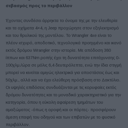
σεβασμός προς το περιβάλλον
Έχοντας συνδέσει άρρηκτα το όνομα της με την ελευθερία
και τα οχήματα 4×4, η Jeep προχώρησε στον εξηλεκτρισμό
και του θρυλικού της μοντέλου. Το Wrangler 4xe είναι το
πλέον ισχυρό, αποδοτικό, τεχνολογικά προηγμένο και ικανό
εκτός δρόμου Wrangler στην ιστορία. Με απόδοση 380
ίππων και 637Nm ροπής έχει τη δυνατότητα επιτάχυνσης 0-
100χλμ./ώρα σε μόλις 6,4 δευτερόλεπτα, ενώ την ίδια στιγμή
μπορεί να κινείται αμιγώς ηλεκτρικά για αποστάσεις έως και
50χλμ., αλλά και να έχει ελεύθερη πρόσβαση στο Δακτύλιο.
Οι υψηλές επιδόσεις συνδυάζονται με τις κορυφαίες εκτός
δρόμου δυνατότητες και το μοναδικό χαρακτηριστικό για την
κατηγορία, όπου η εύκολη αφαίρεση τμημάτων του
αμαξώματος -όπως η οροφή και οι πόρτες- προσφέρουν
άμεση επαφή του οδηγού και των επιβατών με το φυσικό
περιβάλλον.