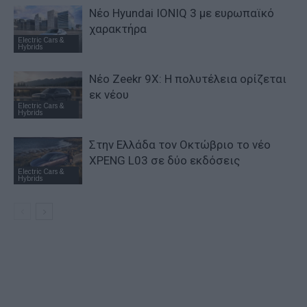
Νέο Hyundai IONIQ 3 με ευρωπαϊκό
χαρακτήρα
Electric Cars &
Hybrids
Νέο Zeekr 9X: Η πολυτέλεια ορίζεται
εκ νέου
Electric Cars &
Hybrids
Στην Ελλάδα τον Οκτώβριο το νέο
XPENG L03 σε δύο εκδόσεις
Electric Cars &
Hybrids