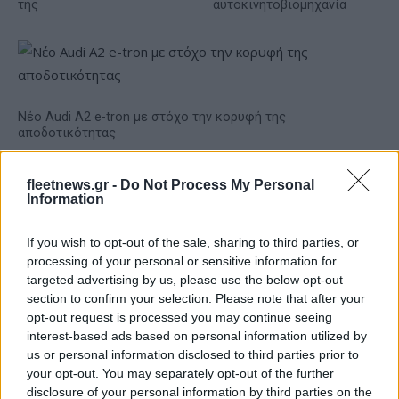
της
αυτοκινητοβιομηχανία
Νέο Audi A2 e-tron με στόχο την κορυφή της
αποδοτικότητας
fleetnews.gr -
Do Not Process My Personal
Information
If you wish to opt-out of the sale, sharing to third parties, or
processing of your personal or sensitive information for
Γιαννακόπουλος: «Όταν σου
targeted advertising by us, please use the below opt-out
ρίχνουν μια πέτρα, τους
Ευρωπαϊκό Κορασίδων:
section to confirm your selection. Please note that after your
καταστρέφεις» (vid)
Άνετη νίκη της Ελλάδας
opt-out request is processed you may continue seeing
στην πρεμιέρα, 78-36 την
interest-based ads based on personal information utilized by
Ιρλανδία
us or personal information disclosed to third parties prior to
your opt-out. You may separately opt-out of the further
disclosure of your personal information by third parties on the