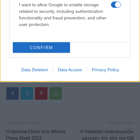
I want to allow Google to enable storage
related to security, including authentication
functionality and fraud prevention, and other
Alpha Bank: Για πρώτη φορά το Αρχαίο Θέατρο Επιδαύρου
user protection.
άνοιξε τις πύλες του σε όλους
CONFIRM
ΕΤΙΚΕΤΕΣ
Fiat 500e
Jeep Wrangler 4xe
STELLANTIS
ΒΕΛΜΑΡ
Data Deletion
Data Access
Privacy Policy
Προηγούμενο άρθρο
Επόμενο άρθρο
Η Hyundai Ελλάς στο Athens
Η Stellantis επαναγοράζει
Flying Week 2022
μετοχές της από την GM