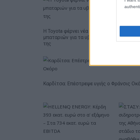
authenti
Η Toyota φέρνει νέα γενιά
Σε κινεζι
μπαταριών για τα υβριδικά
ευρωπαϊ
της
αυτοκινη
Καρδίτσα: Επέστρεψε υγιής ο Φράνσις Οκ