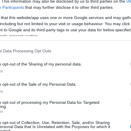
. This information may also be disclosed by us to third parties on the
IA
αξύ της
FCA και της Renault
τον Ιούνιο κατέληξαν σε
Participants
that may further disclose it to other third parties.
 that this website/app uses one or more Google services and may gath
including but not limited to your visit or usage behaviour. You may click 
 to Google and its third-party tags to use your data for below specifi
ogle consent section.
l Data Processing Opt Outs
o opt-out of the Sharing of my personal data.
In
o opt-out of the Sale of my Personal Data.
με
In
Ευρωπαϊκό Κορασίδων: Τζάμπολ για την
Εθνική στα Ιωάννινα κόντρα στην Ιρλανδία
to opt-out of processing my Personal Data for Targeted
(live stream)
ing.
In
o opt-out of Collection, Use, Retention, Sale, and/or Sharing
ersonal Data that Is Unrelated with the Purposes for which it
lected.