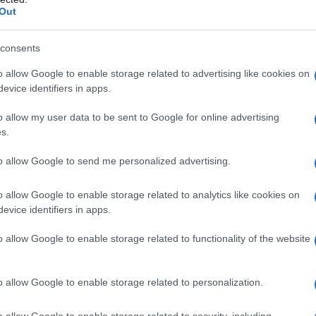
Out
consents
Ρεκόρ EBITDA στο α'
o allow Google to enable storage related to advertising like cookies on
 στα 550 εκατ. ευρώ
Χρηματοδότηση 8 εκατ.
evice identifiers in apps.
 κέρδη 313 εκατ.
ευρώ σε 843 μέσα
ενημέρωσης- Ξεκίνησε το
o allow my user data to be sent to Google for online advertising
πενταετές πρόγραμμα
s.
ενίσχυσης του Τύπου
to allow Google to send me personalized advertising.
o allow Google to enable storage related to analytics like cookies on
evice identifiers in apps.
o allow Google to enable storage related to functionality of the website
IAB Hellas: Νέα Διοικούσα Επιτροπή και νέο
Διοικητικό Συμβούλιο - Πρόεδρος ο Γαληνός
Γιαγλής
o allow Google to enable storage related to personalization.
o allow Google to enable storage related to security, including