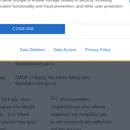
cation functionality and fraud prevention, and other user protection.
κή… πολιορκία η
Νέο Audi A2 e-tron με στόχο
CONFIRM
κή
την κορυφή της
τοβιομηχανία
αποδοτικότητας
Data Deletion
Data Access
Privacy Policy
όρο
ΠΑΟΚ: Η άφιξη του Μπεν Μουρ στη
Θεσσαλονίκη (pics)