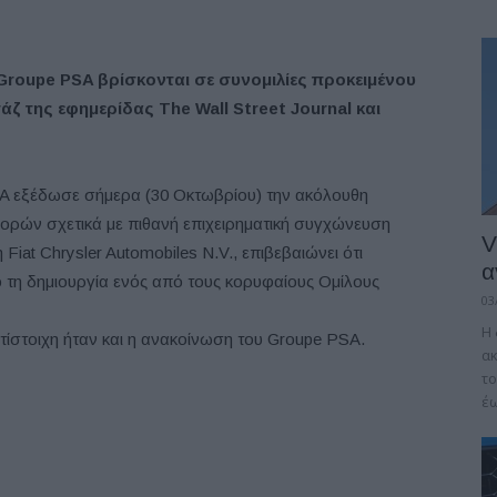
ο Groupe PSA βρίσκονται σε συνομιλίες προκειμένου
 της εφημερίδας The Wall Street Journal και
A εξέδωσε σήμερα (30 Οκτωβρίου) την ακόλουθη
ρών σχετικά με πιθανή επιχειρηματική συγχώνευση
V
Fiat Chrysler Automobiles N.V., επιβεβαιώνει ότι
α
 τη δημιουργία ενός από τους κορυφαίους Ομίλους
03
Η 
ντίστοιχη ήταν και η ανακοίνωση του Groupe PSA.
α
το
έω