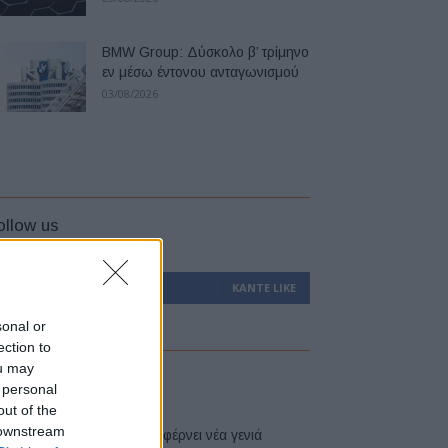
BMW Group: Δύσκολο β’ τρίμηνο
εν μέσω έντονου ανταγωνισμού
03/08/2026
ollow us
0
Υποστηρικτές
ΚΆΝΤΕ LIKE
sonal or
ection to
ou may
atest
 personal
out of the
 downstream
Η Toyota φέρνει νέα γενιά