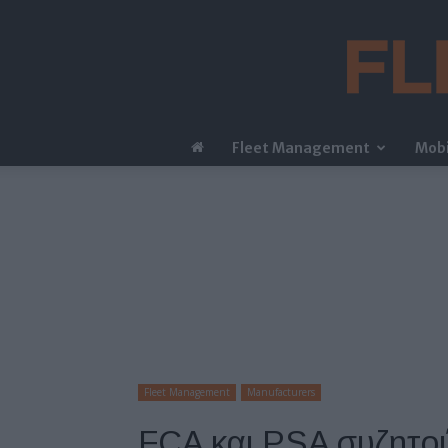
Fleet Management
Mobi
Fleet Management
Manufacturers
FCA και PSA συζητο