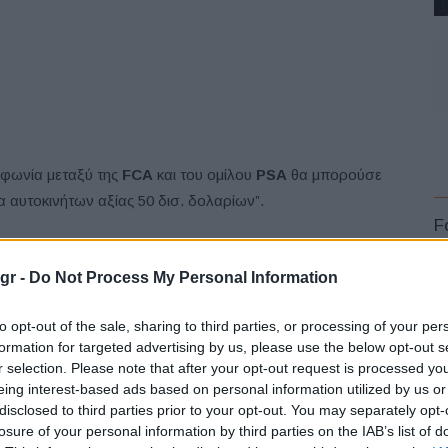
μφωνία μεταξύ της
FCA
και του ομίλου
PSA
θα μπορούσε
 αυτοκινήτων αξίας 50 δισ. δολαρίων”.
F
ση 50/50. Ο διευθύνων σύμβουλος του ομίλου PSA,
gr -
Do Not Process My Personal Information
O της εταιρείας που θα προκύψει από μια τέτοια
 Elkann
, θα αναλάβει τον ρόλο του προέδρου και στη
to opt-out of the sale, sharing to third parties, or processing of your per
formation for targeted advertising by us, please use the below opt-out s
r selection. Please note that after your opt-out request is processed y
L
 μπορούσαν να ισχύσουν άλλες επιλογές ή όροι. Η
eing interest-based ads based on personal information utilized by us or
 πως θα επιτευχθεί τελική συμφωνία”.
disclosed to third parties prior to your opt-out. You may separately opt-
losure of your personal information by third parties on the IAB’s list of