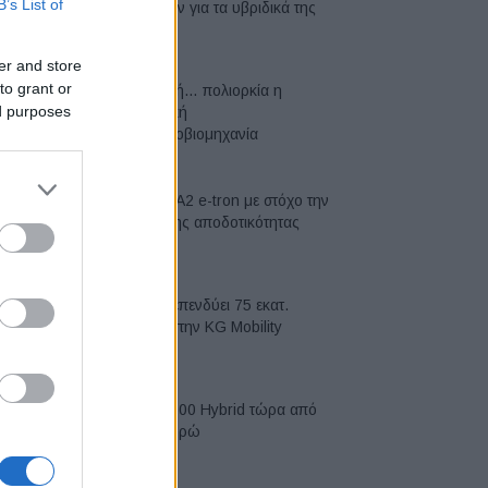
B’s List of
μπαταριών για τα υβριδικά της
07/08/2026
er and store
to grant or
Σε κινεζική… πολιορκία η
ed purposes
ευρωπαϊκή
αυτοκινητοβιομηχανία
06/08/2026
Νέο Audi A2 e-tron με στόχο την
κορυφή της αποδοτικότητας
05/08/2026
Η Chery επενδύει 75 εκατ.
δολάρια στην KG Mobility
04/08/2026
Το FIAT 500 Hybrid τώρα από
18.990 ευρώ
04/08/2026