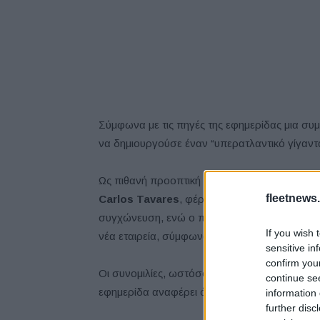
Σύμφωνα με τις πηγές της εφημερίδας μια συ
να δημιουργούσε έναν “υπερατλαντικό γίγαντα
Ως πιθανή προοπτική αναφέρεται η συγχώνευ
fleetnews.
Carlos Tavares
, φέρεται ως πιθανότερος CE
συγχώνευση, ενώ ο πρόεδρος της FCA,
John
If you wish 
νέα εταιρεία, σύμφωνα με το ρεπορτάζ.
sensitive in
confirm you
Οι συνομιλίες, ωστόσο, είναι ρευστές και θα
continue se
εφημερίδα αναφέρει ότι “δεν υπάρχει εγγύηση
information 
further disc