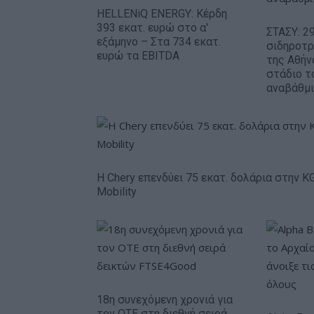
HELLENiQ ENERGY: Κέρδη
393 εκατ. ευρώ στο α'
ΣΤΑΣΥ: 29
εξάμηνο – Στα 734 εκατ.
σιδηροτ
ευρώ τα EBITDA
της Αθήν
στάδιο τ
αναβάθμ
Η Chery επενδύει 75 εκατ. δολάρια στην K
Mobility
18η συνεχόμενη χρονιά για
τον ΟΤΕ στη διεθνή σειρά