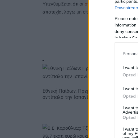
participants
Υπενθυμίζεται ότι οι
σχετικές συνομιλίες
μετ
Downstream 
αποτυχία, λόγω μη στήριξης της Nissan.
Please note
information 
deny consent
in below Go
Persona
I want t
Opted 
I want t
Εθνική Παίδων: Πρεμιέρα στο Ευρωπαϊκό 
Opted 
αντίπαλο την Ισπανία (live stream)
I want 
Advertis
Opted 
I want t
of my P
was col