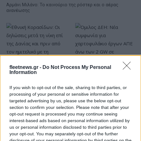
Αρμάνι Μιλάνο: Το καινούριο της ρόστερ και ο αέρας
ανανέωσης
fleetnews.gr -
Do Not Process My Personal
Information
Εθνική Κορασίδων: Οι
Όμιλος ΔΕΗ: Νέα συμφωνία
δηλώσεις μετά τη νίκη επί
για χαρτοφυλάκιο έργων
της Δανίας και πριν από τον
ΑΠΕ άνω των 2 GW σε
If you wish to opt-out of the sale, sharing to third parties, or
ημιτελικό με τη Νορβηγία
Πολωνία και Ουγγαρία
processing of your personal or sensitive information for
targeted advertising by us, please use the below opt-out
section to confirm your selection. Please note that after your
opt-out request is processed you may continue seeing
interest-based ads based on personal information utilized by
us or personal information disclosed to third parties prior to
Fourlis: Συμφωνία για την πώληση συμμετοχής στο Sofia
your opt-out. You may separately opt-out of the further
South Ring Mall έναντι 49,35 εκατ. ευρώ
disclosure of your personal information by third parties on the