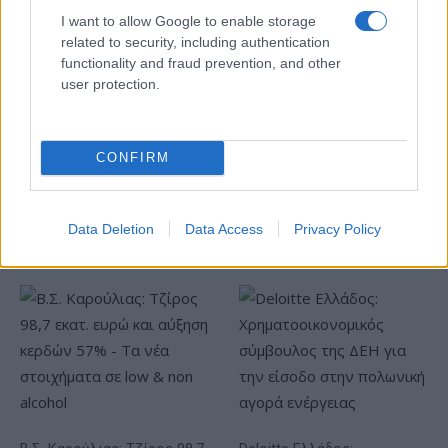
Σασλόγλου: «Ξεχνάμε ό,τι
I want to allow Google to enable storage
έγινε και προχωράμε»
related to security, including authentication
functionality and fraud prevention, and other
Εθνική Κορασίδων: Νίκησε
με 74-65 τη Δανία και παίζει
user protection.
ημιτελικό με τη Νορβηγία
CONFIRM
Ελληνική Αναπτυξιακή Τράπεζα: Με «προίκα» 2 δισ. ευρώ
Data Deletion
Data Access
Privacy Policy
ανοίγει δρόμο για δάνεια έως 5 δισ. σε μικρομεσαίες