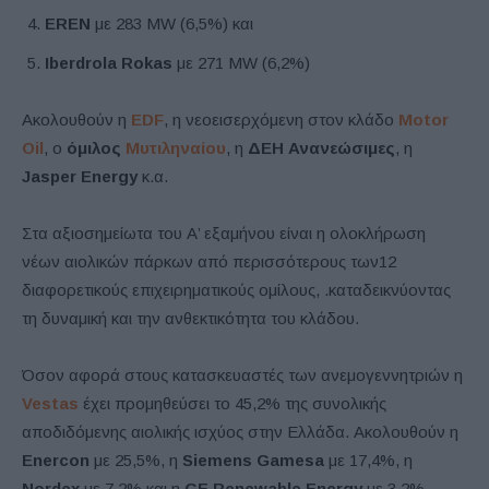
EREN
με 283 MW (6,5%) και
Iberdrola Rokas
με 271 MW (6,2%)
Ακολουθούν η
EDF
, η νεοεισερχόμενη στον κλάδο
Motor
Oil
, ο
όμιλος
Μυτιληναίου
, η
ΔΕΗ Ανανεώσιμες
, η
Jasper Energy
κ.α.
Στα αξιοσημείωτα του Α’ εξαμήνου είναι η ολοκλήρωση
νέων αιολικών πάρκων από περισσότερους των12
διαφορετικούς επιχειρηματικούς ομίλους, .καταδεικνύοντας
τη δυναμική και την ανθεκτικότητα του κλάδου.
Όσον αφορά στους κατασκευαστές των ανεμογεννητριών η
Vestas
έχει προμηθεύσει το 45,2% της συνολικής
αποδιδόμενης αιολικής ισχύος στην Ελλάδα. Ακολουθούν η
Enercon
με 25,5%, η
Siemens Gamesa
με 17,4%, η
Nordex
με 7,2% και η
GE Renewable Energy
με 3,2%.