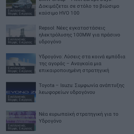
Δοκιμάζεται σε στόλο το βιώσιμο
Εναλλακτικές
καύσιμο HVO 100
Μορφές Ενέργειας
Repsol: Νέες εγκαταστάσεις
ηλεκτρόλυσης 100MW για πράσινο
Εναλλακτικές
υδρογόνο
Μορφές Ενέργειας
Υδρογόνο: Λύσεις στα κοινά εμπόδια
της αγοράς – Αναγκαία μια
Εναλλακτικές
επικαιροποιημένη στρατηγική
Μορφές Ενέργειας
Toyota – Isuzu: Συμφωνία ανάπτυξης
λεωφορείων υδρογόνου
Εναλλακτικές
Μορφές Ενέργειας
Nέα ευρωπαϊκή στρατηγική για το
Υδρογόνο
Εναλλακτικές
Μορφές Ενέργειας