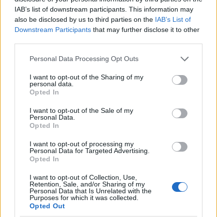
IAB’s list of downstream participants. This information may
also be disclosed by us to third parties on the
IAB’s List of
Downstream Participants
that may further disclose it to other
third parties.
Please note that this website/app uses one or more Google
Personal Data Processing Opt Outs
services and may gather and store information including but
not limited to your visit or usage behaviour. You may click to
I want to opt-out of the Sharing of my
Χρηματιστήριο Αθηνών:
personal data.
grant or deny consent to Google and its third-party tags to
Εβδομαδιαία άνοδος 1,76%,
Opted In
ΣΚΑΪ: Ολοκληρώθηκε η
use your data for below specified purposes in below Google
κέρδη 23,31% από τις αρχές
θητεία του Γρηγόρη
του έτους
consent section.
Δημητριάδη - Ο Γιάννης
I want to opt-out of the Sale of my
Personal Data.
Αλαφούζος επιστρέφει στη
Opted In
θέση του CEO
I want to opt-out of processing my
Personal Data for Targeted Advertising.
Opted In
I want to opt-out of Collection, Use,
Retention, Sale, and/or Sharing of my
Personal Data that Is Unrelated with the
Purposes for which it was collected.
Media: Με ενίσχυση 8 εκατ. ευρώ σε 451 επιχειρήσεις
Opted Out
ξεκίνησε το πρόγραμμα στήριξης- Κάλυψη εισφορών