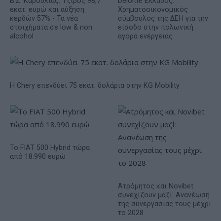
Β.Σ. Καρούλιας: Τζίρος 98,7
Deloitte Ελλάδος:
εκατ. ευρώ και αύξηση
Χρηματοοικονομικός
κερδών 57% - Τα νέα
σύμβουλος της ΔΕΗ για την
στοιχήματα σε low & non
είσοδο στην πολωνική
alcohol
αγορά ενέργειας
Η Chery επενδύει 75 εκατ. δολάρια στην KG Mobility
Το FIAT 500 Hybrid τώρα
από 18.990 ευρώ
Ατρόμητος και Novibet
συνεχίζουν μαζί: Ανανέωση
της συνεργασίας τους μέχρι
το 2028