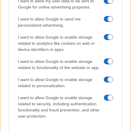
I want to allow my user data to be sent to
Google for online advertising purposes.
I want to allow Google to send me
personalized advertising.
18η συνεχόμενη χρονιά για τον ΟΤΕ στη διεθνή σειρά
I want to allow Google to enable storage
δεικτών FTSE4Good
related to analytics like cookies on web or
device identifiers in apps.
I want to allow Google to enable storage
related to functionality of the website or app.
Alpha Bank: Για πρώτη φορά το Αρχαίο Θέατρο Επιδαύρου
I want to allow Google to enable storage
άνοιξε τις πύλες του σε όλους
related to personalization.
I want to allow Google to enable storage
related to security, including authentication
functionality and fraud prevention, and other
ΕΤΙΚΕΤΕΣ
MaaS
rent a car
Verra Mobility
Γαλλία
user protection.
Διόδια
Ευρώπη