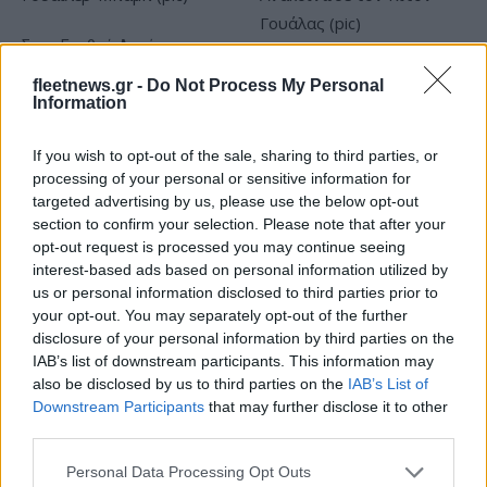
Στον Ερυθρό Αστέρα ο
Γουάιλερ-Μπαμπ (pic)
Μακάμπι Τελ Αβίβ:
fleetnews.gr -
Do Not Process My Personal
Ανακοίνωσε τον Κίτον
Information
Γουάλας (pic)
If you wish to opt-out of the sale, sharing to third parties, or
processing of your personal or sensitive information for
targeted advertising by us, please use the below opt-out
section to confirm your selection. Please note that after your
opt-out request is processed you may continue seeing
Χρηματιστήριο Αθηνών: Εβδομαδιαία άνοδος 1,76%, κέρδη
interest-based ads based on personal information utilized by
23,31% από τις αρχές του έτους
us or personal information disclosed to third parties prior to
your opt-out. You may separately opt-out of the further
disclosure of your personal information by third parties on the
IAB’s list of downstream participants. This information may
also be disclosed by us to third parties on the
IAB’s List of
Downstream Participants
that may further disclose it to other
third parties.
Please note that this website/app uses one or more Google
Personal Data Processing Opt Outs