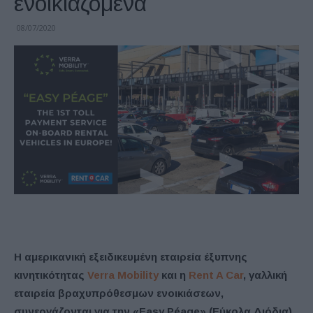
ενοικιαζόμενα
08/07/2020
Η αμερικανική εξειδικευμένη εταιρεία έξυπνης
κινητικότητας
Verra Mobility
και η
Rent A Car
, γαλλική
εταιρεία βραχυπρόθεσμων ενοικιάσεων,
συνεργάζονται για την «Easy Péage» (Εύκολα Διόδια),