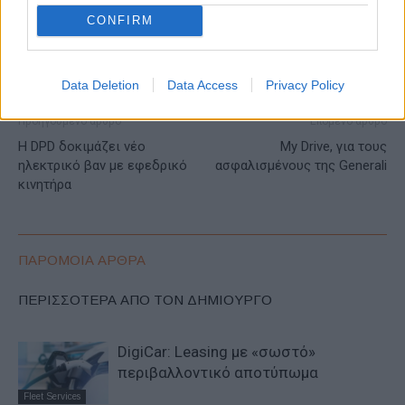
CONFIRM
Data Deletion
Data Access
Privacy Policy
Προηγούμενο άρθρο
Επόμενο άρθρο
Η DPD δοκιμάζει νέο
My Drive, για τους
ηλεκτρικό βαν με εφεδρικό
ασφαλισμένους της Generali
κινητήρα
ΠΑΡΟΜΟΙΑ ΑΡΘΡΑ
ΠΕΡΙΣΣΟΤΕΡΑ ΑΠΟ ΤΟΝ ΔΗΜΙΟΥΡΓΟ
DigiCar: Leasing με «σωστό»
περιβαλλοντικό αποτύπωμα
Fleet Services