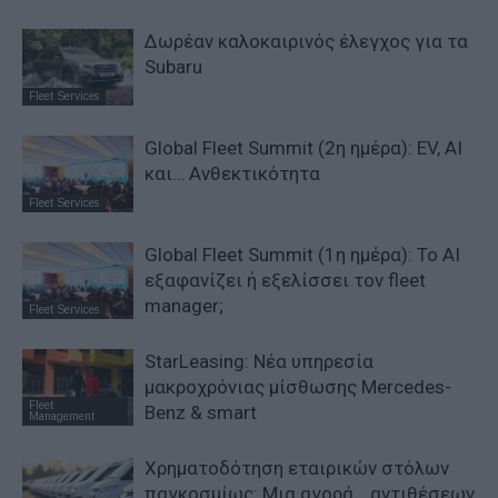
Δωρέαν καλοκαιρινός έλεγχος για τα
Subaru
Fleet Services
Global Fleet Summit (2η ημέρα): EV, AI
και… Ανθεκτικότητα
Fleet Services
Global Fleet Summit (1η ημέρα): Το ΑΙ
εξαφανίζει ή εξελίσσει τον fleet
manager;
Fleet Services
StarLeasing: Νέα υπηρεσία
μακροχρόνιας μίσθωσης Mercedes-
Fleet
Benz & smart
Management
Χρηματοδότηση εταιρικών στόλων
παγκοσμίως: Μια αγορά… αντιθέσεων