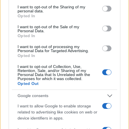
services and may gather and store information including but
Ελληνική Αναπτυξιακή
Υπ. Μεταφορών: Οριστική
Τράπεζα: Με «προίκα» 2
λύση στο ζήτημα των
not limited to your visit or usage behaviour. You may click to
I want to opt-out of the Sharing of my
personal data.
δισ. ευρώ ανοίγει δρόμο για
πινακίδων κυκλοφορίας -
grant or deny consent to Google and its third-party tags to
Opted In
δάνεια έως 5 δισ. σε
Τέλος στις χρονοβόρες
use your data for below specified purposes in below Google
μικρομεσαίες
διαδικασίες
consent section.
I want to opt-out of the Sale of my
Personal Data.
Opted In
I want to opt-out of processing my
Personal Data for Targeted Advertising.
Η Chery επενδύει 75 εκατ. δολάρια στην KG Mobility
Opted In
I want to opt-out of Collection, Use,
Retention, Sale, and/or Sharing of my
Personal Data that Is Unrelated with the
Purposes for which it was collected.
Opted Out
Το FIAT 500 Hybrid τώρα
από 18.990 ευρώ
Google consents
I want to allow Google to enable storage
Ατρόμητος και Novibet
related to advertising like cookies on web or
συνεχίζουν μαζί: Ανανέωση
device identifiers in apps.
της συνεργασίας τους μέχρι
το 2028