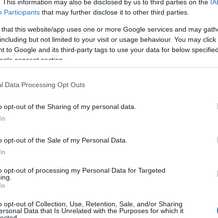
. This information may also be disclosed by us to third parties on the
IA
της ΕΑΕΕ,
Ελίνας Παπασπυροπούλου
, καθώς και
Participants
that may further disclose it to other third parties.
ης Ένωσης.
 that this website/app uses one or more Google services and may gath
including but not limited to your visit or usage behaviour. You may click 
 to Google and its third-party tags to use your data for below specifi
ogle consent section.
l Data Processing Opt Outs
o opt-out of the Sharing of my personal data.
Ευρωπαϊκό Κορασίδων Β' Κατηγορίας:
In
Πρεμιέρα με νίκη για Δανία και Ισλανδία - Το
πανόραμα
o opt-out of the Sale of my Personal Data.
In
to opt-out of processing my Personal Data for Targeted
ing.
In
o opt-out of Collection, Use, Retention, Sale, and/or Sharing
ersonal Data that Is Unrelated with the Purposes for which it
Ρεκόρ EBITDA στο α'
lected.