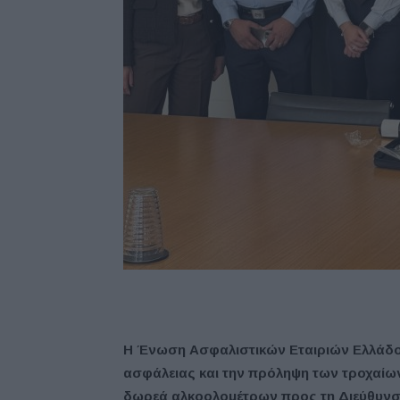
Η Ένωση Ασφαλιστικών Εταιριών Ελλάδος 
ασφάλειας και την πρόληψη των τροχαίω
δωρεά αλκοολομέτρων προς τη Διεύθυνση