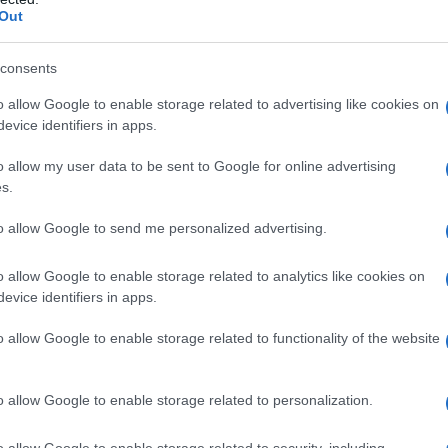
Out
 στα 550 εκατ. ευρώ
Χρηματοδότηση 8 εκατ.
 κέρδη 313 εκατ.
ευρώ σε 843 μέσα
ενημέρωσης- Ξεκίνησε το
consents
πενταετές πρόγραμμα
ενίσχυσης του Τύπου
o allow Google to enable storage related to advertising like cookies on
evice identifiers in apps.
o allow my user data to be sent to Google for online advertising
s.
to allow Google to send me personalized advertising.
IAB Hellas: Νέα Διοικούσα Επιτροπή και νέο
o allow Google to enable storage related to analytics like cookies on
Διοικητικό Συμβούλιο - Πρόεδρος ο Γαληνός
Γιαγλής
evice identifiers in apps.
o allow Google to enable storage related to functionality of the website
o allow Google to enable storage related to personalization.
πενδύει 75 εκατ.
Το FIAT 500 Hybrid τώρα από
στην KG Mobility
18.990 ευρώ
o allow Google to enable storage related to security, including