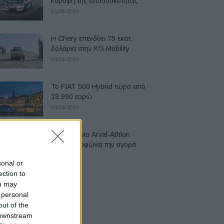
κορυφή της αποδοτικότητας
05/08/2026
Η Chery επενδύει 75 εκατ.
δολάρια στην KG Mobility
04/08/2026
Το FIAT 500 Hybrid τώρα από
18.990 ευρώ
04/08/2026
Η συμφωνία Arval-Athlon
αναδιαμορφώνει την αγορά
leasing
sonal or
03/08/2026
ection to
ou may
 personal
out of the
 downstream