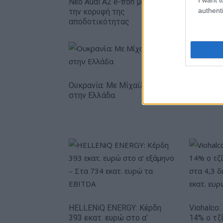
Νέο Audi A2 e-tron με στόχο
authenti
την κορυφή της
αποδοτικότητας
Ουκρανία: Με Μίχαϊλιουκ και Λεν κόντρα
στην Ελλάδα
HELLENiQ ENERGY: Κέρδη
Viohalco
393 εκατ. ευρώ στο α'
14% ο τζί