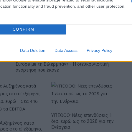
cation functionality and fraud prevention, and other user protection.
CONFIRM
Data Deletion
Data Access
Privacy Policy
Πάρκερ: «Όνειρό μου να κατακτήσω το ΝΒΑ
Europe με τη Βιλερμπάν» - Η διευκρινιστική
ανάρτηση που έκανε
ΥΠΕΘΟΟ: Νέες επενδύσεις 1
δισ. ευρώ ως το 2028 για την
: Αυξημένος κατά
Ενέργεια
ρος στο α' εξάμηνο,