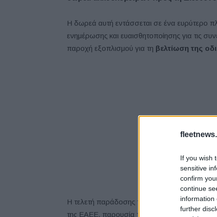
Η δωρεά αυτή εντάσσεται σε ένα ευρύτερο π
ενημέρωσης και ευαισθητοποίησης για τις συν
παροχή εξοπλισμού για τη
βελτίωση της οδ
fleetnews.
If you wish 
sensitive in
confirm you
continue se
information 
Η τελετή παράδοσης των αλκοολομέτρων πρα
further disc
της ΕΑΕΕ, παρουσία του Διευθυντή της Διεύθ