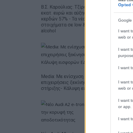
Opted 
εξάμηνο,
Β.Σ. Καρούλιας: Τζίρος 98,7
– Καθαρά
εκατ. ευρώ και αύξηση
ευρώ
κερδών 57% - Τα νέα
Google 
στοιχήματα σε low & non
alcohol
I want t
web or d
I want t
purpose
I want 
Media: Με ενίσχυση 8 εκατ. ευρώ σε 451
I want t
επιχειρήσεις ξεκίνησε το πρόγραμμα
στήριξης- Κάλυψη εισφορών ΕΔΟΕΑΠ
web or d
I want t
or app.
I want t
Η Chery ε
δολάρια 
I want t