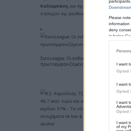
participants
Καλταμπάνη
, και της Γενικής Διευθύντριας 
Downstream 
στελεχών της Διεύθυνσης της Τροχαίας και τ
Please note
information 
deny consent
in below Go
Persona
EuroLeague: Οι ενθουσιώδεις
πρωτοεμφανιζόμενοι
I want t
Opted 
I want t
Opted 
I want 
Advertis
Opted 
I want t
of my P
Metlen: 
was col