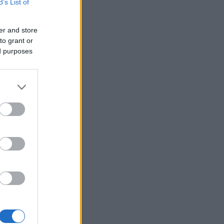
B’s List of
er and store
to grant or
ed purposes