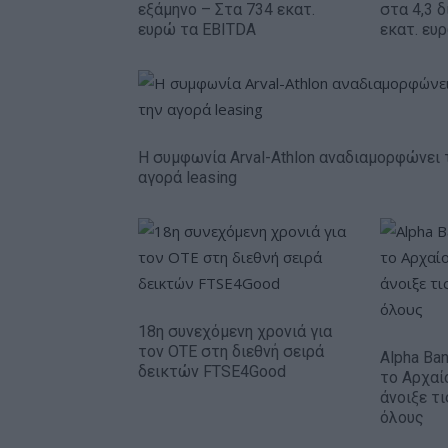
εξάμηνο – Στα 734 εκατ.
στα 4,3 δ
ευρώ τα EBITDA
εκατ. ευ
Η συμφωνία Arval-Athlon αναδιαμορφώνει 
αγορά leasing
18η συνεχόμενη χρονιά για
τον ΟΤΕ στη διεθνή σειρά
Alpha Ba
δεικτών FTSE4Good
το Αρχαί
άνοιξε τ
όλους