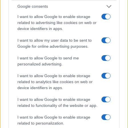
Google consents
Φορτηγά:
Οι νέες ταξινομήσεις φορτηγών στην ΕΕ
I want to allow Google to enable storage
μειώθηκαν επίσης κατά
9,8%
, φθάνοντας συνολικά τις
related to advertising like cookies on web or
225.483 μονάδες
.
device identifiers in apps.
Η πτώση αυτή οφείλεται κυρίως στη μείωση κατά
9%
των
ταξινομήσεων βαρέων φορτηγών και κατά
13,5%
της
I want to allow my user data to be sent to
Google for online advertising purposes.
ζήτησης για μεσαία φορτηγά. Όλες οι μεγάλες αγορές
παρουσίασαν συρρίκνωση, με τη
Γερμανία
(
-17,9%
) και τη
I want to allow Google to send me
Γαλλία
(
-13,4%
) να καταγράφουν διψήφιες μειώσεις.
personalized advertising.
I want to allow Google to enable storage
Λεωφορεία:
Αντίθετα, οι νέες ταξινομήσεις λεωφορείων
related to analytics like cookies on web or
στην ΕΕ αυξήθηκαν κατά
3,6%
μέχρι το τέλος του γ΄
device identifiers in apps.
τριμήνου του 2025, φθάνοντας συνολικά τις
28.417
μονάδες
.
I want to allow Google to enable storage
related to functionality of the website or app.
Μεταξύ των μεγάλων αγορών, την αύξηση οδήγησαν η
Πολωνία
(
+16,9%
) και η
Γερμανία
(
+12,8%
), ενώ η
Ιταλία
I want to allow Google to enable storage
(
-16,9%
), η
Ισπανία
(
-11,3%
) και η
Γαλλία
(
-4,5%
)
related to personalization.