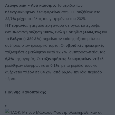
Λεωφορεία – Ανά καύσιμο:
Το μερίδιο των
ηλεκτροκίνητων λεωφορείων
στην ΕΕ αυξήθηκε στο
22,7%
μέχρι το τέλος του γ΄ τριμήνου του 2025.
Η
Γερμανία
, η μεγαλύτερη αγορά σε όγκο, κατέγραψε
εντυπωσιακή αύξηση
108%
, ενώ η
Σουηδία
(
+684,3%
) και
το
Βέλγιο
(
+389,3%
) σημείωσαν επίσης αξιοσημείωτες
αυξήσεις στον ηλεκτρικό τομέα. Οι
υβριδικές ηλεκτρικές
ταξινομήσεις μειώθηκαν κατά
32,7%
, αντιπροσωπεύοντας
6,3%
της αγοράς. Οι
ταξινομήσεις λεωφορείων ντίζελ
μειώθηκαν ελαφρώς κατά
0,1%
, με το μερίδιό τους να
ανέρχεται πλέον σε
64,2%
, από
66,6%
την ίδια περίοδο
πέρσι.
Γιάννης Κανουπάκης