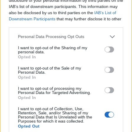
(
-6%
). Αντίθετα, η
Ισπανία
παρουσίασε άνοδο στις
disclosure of your personal information by third parties on the
IAB’s list of downstream participants. This information may
ταξινομήσεις κατά
13,3%
.
also be disclosed by us to third parties on the
IAB’s List of
Downstream Participants
that may further disclose it to other
third parties.
Please note that this website/app uses one or more Google
Personal Data Processing Opt Outs
services and may gather and store information including but
not limited to your visit or usage behaviour. You may click to
I want to opt-out of the Sharing of my
personal data.
grant or deny consent to Google and its third-party tags to
Opted In
use your data for below specified purposes in below Google
consent section.
I want to opt-out of the Sale of my
Personal Data.
Opted In
I want to opt-out of processing my
Personal Data for Targeted Advertising.
Opted In
I want to opt-out of Collection, Use,
Retention, Sale, and/or Sharing of my
Personal Data that Is Unrelated with the
Purposes for which it was collected.
Opted Out