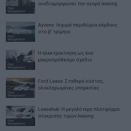
αναδιαμορφώνει την αγορά leasing
Fleet
Management
Ayvens: Iσχυρά περιθώρια κέρδους
στο β’ τρίμηνο
Fleet
Management
Η ηλεκτροκίνηση ως ένα
μακροπρόθεσμο σχέδιο
Fleet
Management
Ford Lease: Σταθερό κόστος,
ολοκληρωμένες υπηρεσίες
Fleet
Management
Leasehub: Η μεγαλύτερη πλατφόρμα
σύγκρισης τιμών leasing
Fleet
Management