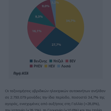
Οι ταξινομήσεις υβριδικών ηλεκτρικών αυτοκινήτων ανήλθαν
σε 2.793.079 μονάδες την ίδια περίοδο, ποσοστό 34,7% της
αγοράς, ενισχυμένες από αυξήσεις στη Γαλλία (+28,8%),
την Ισπανία (+28,1%), τη Γερμανία (+10,6%) και την Ιταλία