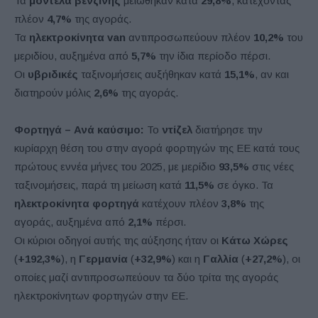
Τα
μοντέλα βενζίνης
μειώθηκαν κατά
29,8%
, κατέχοντας
πλέον
4,7%
της αγοράς.
Τα
ηλεκτροκίνητα van
αντιπροσωπεύουν πλέον
10,2%
του
μεριδίου, αυξημένα από
5,7%
την ίδια περίοδο πέρσι.
Οι
υβριδικές
ταξινομήσεις αυξήθηκαν κατά
15,1%
, αν και
διατηρούν μόλις
2,6%
της αγοράς.
Φορτηγά – Ανά καύσιμο:
Το
ντίζελ
διατήρησε την
κυρίαρχη θέση του στην αγορά φορτηγών της ΕΕ κατά τους
πρώτους εννέα μήνες του 2025, με μερίδιο
93,5%
στις νέες
ταξινομήσεις, παρά τη μείωση κατά
11,5%
σε όγκο. Τα
ηλεκτροκίνητα φορτηγά
κατέχουν πλέον
3,8%
της
αγοράς, αυξημένα από
2,1%
πέρσι.
Οι κύριοι οδηγοί αυτής της αύξησης ήταν οι
Κάτω Χώρες
(
+192,3%
), η
Γερμανία
(
+32,9%
) και η
Γαλλία
(
+27,2%
), οι
οποίες μαζί αντιπροσωπεύουν τα δύο τρίτα της αγοράς
ηλεκτροκίνητων φορτηγών στην ΕΕ.