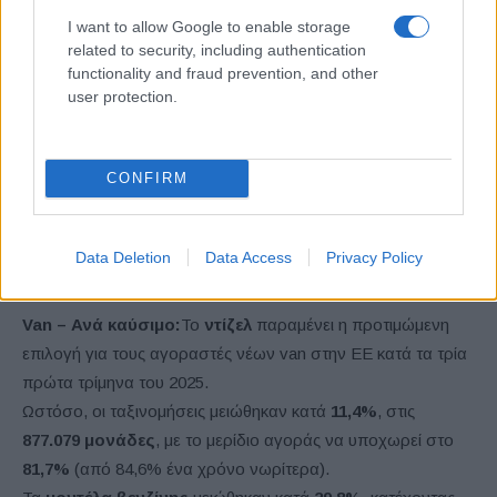
συνέχισαν να παρουσιάζουν πτώση.
I want to allow Google to enable storage
related to security, including authentication
functionality and fraud prevention, and other
user protection.
CONFIRM
Data Deletion
Data Access
Privacy Policy
Van – Ανά καύσιμο:
Το
ντίζελ
παραμένει η προτιμώμενη
επιλογή για τους αγοραστές νέων van στην ΕΕ κατά τα τρία
πρώτα τρίμηνα του 2025.
Ωστόσο, οι ταξινομήσεις μειώθηκαν κατά
11,4%
, στις
877.079 μονάδες
, με το μερίδιο αγοράς να υποχωρεί στο
81,7%
(από 84,6% ένα χρόνο νωρίτερα).