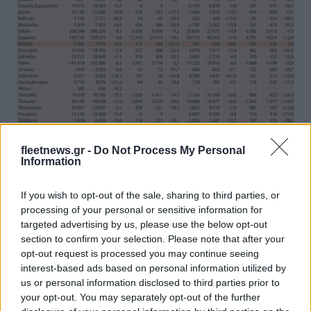
fleetnews.gr -
Do Not Process My Personal
Information
If you wish to opt-out of the sale, sharing to third parties, or
processing of your personal or sensitive information for
Van:
Οι νέες ταξινομήσεις van στην ΕΕ μειώθηκαν κατά
targeted advertising by us, please use the below opt-out
section to confirm your selection. Please note that after your
8,2%
, με τις τρεις μεγαλύτερες αγορές να συμβάλλουν στη
opt-out request is processed you may continue seeing
συνολική πτώση.
interest-based ads based on personal information utilized by
Η
Γαλλία
σημείωσε τη μεγαλύτερη μείωση με
-8,3%
,
us or personal information disclosed to third parties prior to
ακολουθούμενη από την
Ιταλία
(
-6,1%
) και τη
Γερμανία
your opt-out. You may separately opt-out of the further