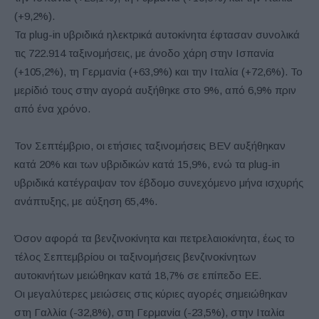
(+9,2%).
Τα plug-in υβριδικά ηλεκτρικά αυτοκίνητα έφτασαν συνολικά
τις 722.914 ταξινομήσεις, με άνοδο χάρη στην Ισπανία
(+105,2%), τη Γερμανία (+63,9%) και την Ιταλία (+72,6%). Το
μερίδιό τους στην αγορά αυξήθηκε στο 9%, από 6,9% πριν
από ένα χρόνο.
Τον Σεπτέμβριο, οι ετήσιες ταξινομήσεις BEV αυξήθηκαν
κατά 20% και των υβριδικών κατά 15,9%, ενώ τα plug-in
υβριδικά κατέγραψαν τον έβδομο συνεχόμενο μήνα ισχυρής
ανάπτυξης, με αύξηση 65,4%.
Όσον αφορά τα βενζινοκίνητα και πετρελαιοκίνητα, έως το
τέλος Σεπτεμβρίου οι ταξινομήσεις βενζινοκίνητων
αυτοκινήτων μειώθηκαν κατά 18,7% σε επίπεδο ΕΕ.
Οι μεγαλύτερες μειώσεις στις κύριες αγορές σημειώθηκαν
στη Γαλλία (-32,8%), στη Γερμανία (-23,5%), στην Ιταλία