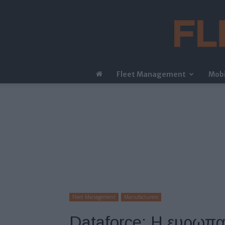
Fleet Management
Mobi
Fleet Management
Manufacturers
Dataforce: Η ευρωπα