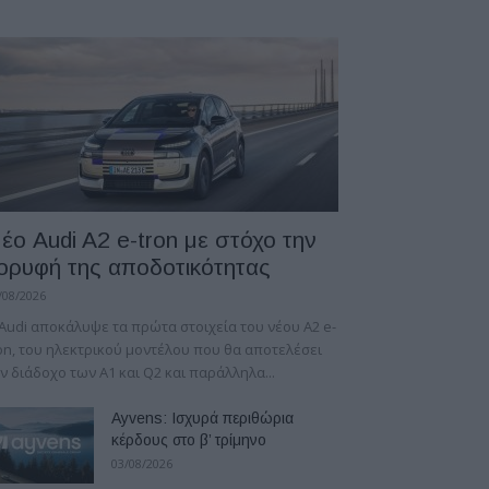
έο Audi A2 e-tron με στόχο την
ορυφή της αποδοτικότητας
/08/2026
Audi αποκάλυψε τα πρώτα στοιχεία του νέου A2 e-
on, του ηλεκτρικού μοντέλου που θα αποτελέσει
ν διάδοχο των A1 και Q2 και παράλληλα...
Ayvens: Iσχυρά περιθώρια
κέρδους στο β’ τρίμηνο
03/08/2026