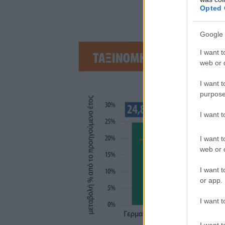
Opted 
Google 
I want t
web or d
I want t
purpose
I want 
I want t
web or d
I want t
or app.
I want t
I want t