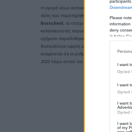
participants
Downstream 
Η αγορά νέων αυτοκινήτων της ΕΕ παρουσίασε
τάση που παρατηρήθηκε τους τελευταίους 10 
Please note
Borscheid
, τα στοιχεία για το 2023 συγκρίνο
information 
deny consent
κατασκευαστές παρουσίαζαν καθυστερήσεις σ
in below Go
οχήματα παραδόθηκαν εν μέρει από το δεύτε
δυσανάλογα υψηλή αύξηση των νέων ταξινομή
Persona
αναμένεται ότι οι ρυθμοί αύξησης των νέων 
2023 λόγω αυτού του παράγοντα.
I want t
Opted 
I want t
Opted 
I want 
Advertis
Opted 
I want t
of my P
was col