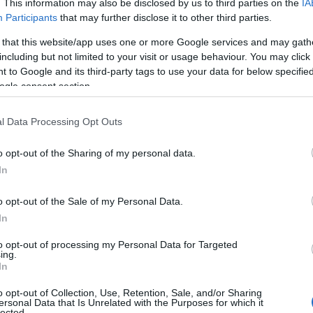
. This information may also be disclosed by us to third parties on the
IA
Participants
that may further disclose it to other third parties.
 σημαντική ανάπτυξη τον Ιούνιο, συνεχίζοντας τη θετική
μήνες. Ωστόσο, όπως επισημαίνει ο αναλυτής
Detlef
 that this website/app uses one or more Google services and may gath
νται με εκείνα του προηγούμενου έτους, που οι
including but not limited to your visit or usage behaviour. You may click 
 to Google and its third-party tags to use your data for below specifi
τις παραδόσεις λόγω ελλείψεων εξαρτημάτων. Αυτά τα
ogle consent section.
ρο εξάμηνο του περασμένου έτους, με αποτέλεσμα
σεων από τον Αύγουστο του 2022. Ως εκ τούτου,
l Data Processing Opt Outs
ταξινομήσεων θα εξασθενήσουν το δεύτερο εξάμηνο του
o opt-out of the Sharing of my personal data.
In
o opt-out of the Sale of my Personal Data.
In
to opt-out of processing my Personal Data for Targeted
ing.
In
o opt-out of Collection, Use, Retention, Sale, and/or Sharing
ersonal Data that Is Unrelated with the Purposes for which it
lected.