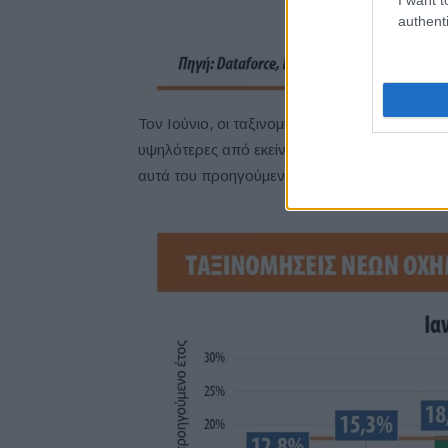
authenti
Τον Ιούνιο, οι ταξινομήσεις νέων αυτοκινήτω
υψηλότερες από εκείνες του 2022. Τα νέα στο
αυτά του προηγούμενου έτους.