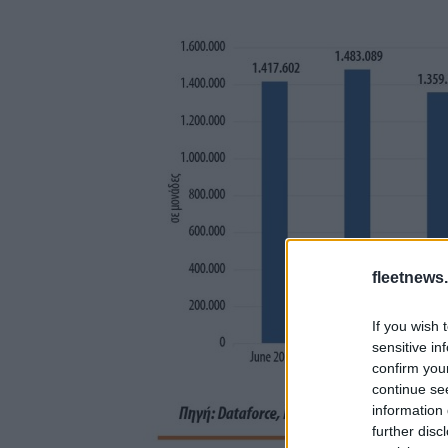
fleetnews.
If you wish 
sensitive in
confirm you
continue se
information 
further disc