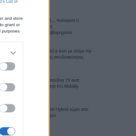
B’s List of
07/08/2026
er and store
Σε κινεζική… πολιορκία η
to grant or
ευρωπαϊκή
ed purposes
αυτοκινητοβιομηχανία
06/08/2026
Νέο Audi A2 e-tron με στόχο την
κορυφή της αποδοτικότητας
05/08/2026
Η Chery επενδύει 75 εκατ.
δολάρια στην KG Mobility
04/08/2026
Το FIAT 500 Hybrid τώρα από
18.990 ευρώ
04/08/2026