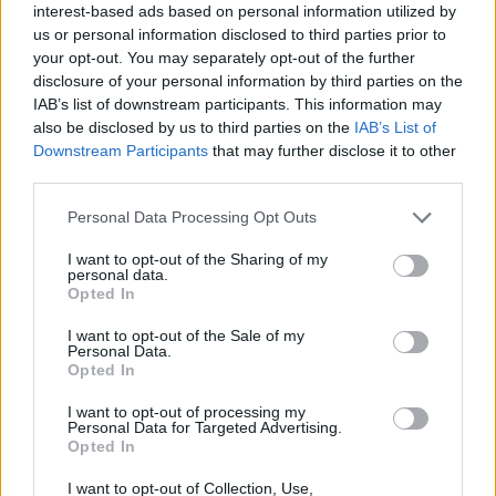
interest-based ads based on personal information utilized by
us or personal information disclosed to third parties prior to
your opt-out. You may separately opt-out of the further
disclosure of your personal information by third parties on the
IAB’s list of downstream participants. This information may
Γιαννακόπουλος: «Όταν σου
also be disclosed by us to third parties on the
IAB’s List of
ρίχνουν μια πέτρα, τους
Downstream Participants
that may further disclose it to other
Ευρωπαϊκό Κορασίδων:
καταστρέφεις» (vid)
Άνετη νίκη της Ελλάδας
third parties.
στην πρεμιέρα, 78-36 την
Ιρλανδία
Please note that this website/app uses one or more Google
Personal Data Processing Opt Outs
services and may gather and store information including but
not limited to your visit or usage behaviour. You may click to
I want to opt-out of the Sharing of my
personal data.
grant or deny consent to Google and its third-party tags to
Opted In
use your data for below specified purposes in below Google
consent section.
I want to opt-out of the Sale of my
Personal Data.
ΕΛΣΤΑΤ: Στο 3,4% υποχώρησε ο πληθωρισμός τον Ιούλιο
Opted In
I want to opt-out of processing my
Personal Data for Targeted Advertising.
Opted In
I want to opt-out of Collection, Use,