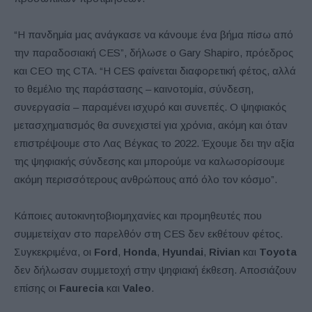
“Η πανδημία μας ανάγκασε να κάνουμε ένα βήμα πίσω από
την παραδοσιακή CES”, δήλωσε ο Gary Shapiro, πρόεδρος
και CEO της CTA. “Η CES φαίνεται διαφορετική φέτος, αλλά
το θεμέλιο της παράστασης – καινοτομία, σύνδεση,
συνεργασία – παραμένει ισχυρό και συνεπές. Ο ψηφιακός
μετασχηματισμός θα συνεχιστεί για χρόνια, ακόμη και όταν
επιστρέψουμε στο Λας Βέγκας το 2022. Έχουμε δει την αξία
της ψηφιακής σύνδεσης και μπορούμε να καλωσορίσουμε
ακόμη περισσότερους ανθρώπους από όλο τον κόσμο”.
Κάποιες αυτοκινητοβιομηχανίες και προμηθευτές που
συμμετείχαν στο παρελθόν στη CES δεν εκθέτουν φέτος.
Συγκεκριμένα, οι
Ford
,
Honda
,
Hyundai
,
Rivian
και
Toyota
δεν δήλωσαν συμμετοχή στην ψηφιακή έκθεση. Αποσιάζουν
επίσης οι
Faurecia
και
Valeo
.