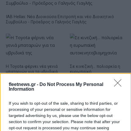
IAB Hellas: Νέα Διοικούσα Επιτροπή και νέο Διοικητικό
Συμβούλιο - Πρόεδρος ο Γαληνός Γιαγλής
Η Toyota φέρνει νέα γενιά
Σε κινεζική… πολιορκία η
μπαταριών για τα υβριδικά
ευρωπαϊκή
της
αυτοκινητοβιομηχανία
fleetnews.gr -
Do Not Process My Personal
Information
If you wish to opt-out of the sale, sharing to third parties, or
processing of your personal or sensitive information for
Νέο Audi A2 e-tron με στόχο την κορυφή της
targeted advertising by us, please use the below opt-out
αποδοτικότητας
section to confirm your selection. Please note that after your
opt-out request is processed you may continue seeing