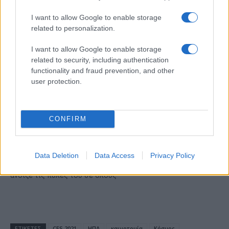
Ατρόμητος και Novibet
συνεχίζουν μαζί: Ανανέωση
I want to allow Google to enable storage
της συνεργασίας τους μέχρι
related to personalization.
το 2028
I want to allow Google to enable storage
related to security, including authentication
functionality and fraud prevention, and other
user protection.
18η συνεχόμενη χρονιά για τον ΟΤΕ στη διεθνή σειρά
δεικτών FTSE4Good
CONFIRM
Data Deletion
Data Access
Privacy Policy
Alpha Bank: Για πρώτη φορά το Αρχαίο Θέατρο Επιδαύρου
άνοιξε τις πύλες του σε όλους
ΕΤΙΚΕΤΕΣ
CES 2021
ΗΠΑ
καινοτομία
Κόσμος