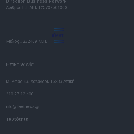
Direction Business Network
Αριθμός Γ.Ε.ΜΗ. 125702501000
Μέλος #232469 Μ.Η.Τ.
Επικοινωνία
Μ. Ασίας 43, Χαλάνδρι, 15233 Αττική
210 77.12.400
info@fleetnews.gr
Ταυτότητα