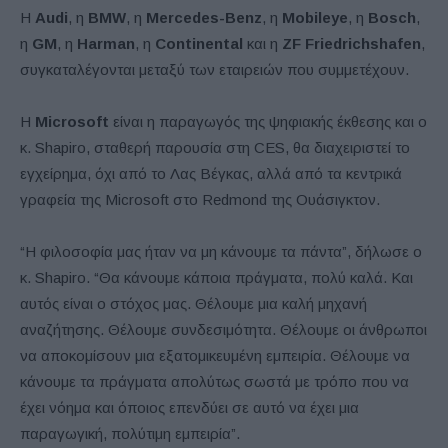
Η
Audi
, η
BMW
, η
Mercedes-Benz
, η
Mobileye
, η
Bosch
,
η
GM
, η
Harman
, η
Continental
και η
ZF Friedrichshafen
,
συγκαταλέγονται μεταξύ των εταιρειών που συμμετέχουν.
Η
Microsoft
είναι η παραγωγός της ψηφιακής έκθεσης και ο
κ. Shapiro, σταθερή παρουσία στη CES, θα διαχειριστεί το
εγχείρημα, όχι από το Λας Βέγκας, αλλά από τα κεντρικά
γραφεία της Microsoft στο Redmond της Ουάσιγκτον.
“Η φιλοσοφία μας ήταν να μη κάνουμε τα πάντα”, δήλωσε ο
κ. Shapiro. “Θα κάνουμε κάποια πράγματα, πολύ καλά. Και
αυτός είναι ο στόχος μας. Θέλουμε μια καλή μηχανή
αναζήτησης. Θέλουμε συνδεσιμότητα. Θέλουμε οι άνθρωποι
να αποκομίσουν μια εξατομικευμένη εμπειρία. Θέλουμε να
κάνουμε τα πράγματα απολύτως σωστά με τρόπο που να
έχει νόημα και όποιος επενδύει σε αυτό να έχει μια
παραγωγική, πολύτιμη εμπειρία”.