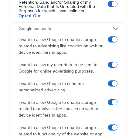
Retention, Sale, and/or Sharing of my
Personal Data that Is Unrelated with the
Purposes for which it was collected.
Metlen: Ρεκόρ EBITDA στο
Opted Out
α' εξάμηνο, στα 550 εκατ.
Χρηματοδότηση 8 εκατ.
ευρώ – Καθαρά κέρδη 313
ευρώ σε 843 μέσα
Google consents
εκατ. ευρώ
ενημέρωσης- Ξεκίνησε το
πενταετές πρόγραμμα
I want to allow Google to enable storage
ενίσχυσης του Τύπου
related to advertising like cookies on web or
device identifiers in apps.
I want to allow my user data to be sent to
Google for online advertising purposes.
Η Chery επενδύει 75 εκατ. δολάρια στην KG Mobility
I want to allow Google to send me
personalized advertising.
I want to allow Google to enable storage
related to analytics like cookies on web or
Το FIAT 500 Hybrid τώρα
device identifiers in apps.
από 18.990 ευρώ
I want to allow Google to enable storage
related to functionality of the website or app.