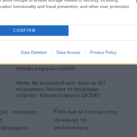
cation functionality and fraud prevention, and other user protection.
Συμφωνία για την
Χρηματιστήριο Αθηνών:
συμμετοχής στο
Εβδομαδιαία άνοδος 1,76%,
th Ring Mall έναντι
κέρδη 23,31% από τις αρχές
CONFIRM
ατ. ευρώ
του έτους
Data Deletion
Data Access
Privacy Policy
Media: Με ενίσχυση 8 εκατ. ευρώ σε 451
επιχειρήσεις ξεκίνησε το πρόγραμμα
στήριξης- Κάλυψη εισφορών ΕΔΟΕΑΠ