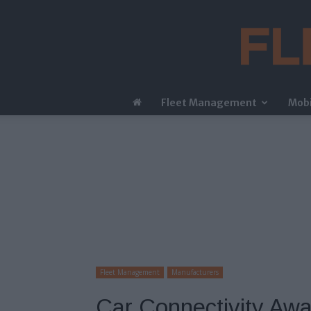
Fleet Management
Mobi
Fleet Management
Manufacturers
Car Connectivity Aw