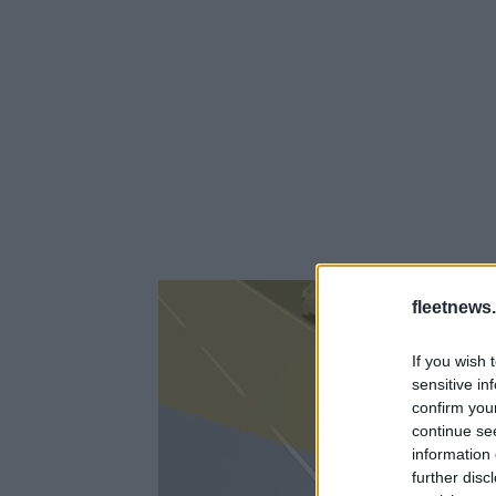
fleetnews.
If you wish 
sensitive in
confirm you
continue se
information 
further disc