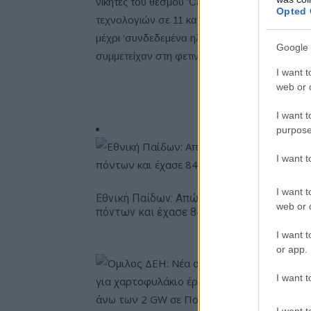
νικητές του θεσμού ‘Car Connectivity Award’ 
Opted 
τεχνολογιών σε 11 κατηγορίες, από ‘ενσωμά
μέχρι ‘συνδεδεμένα ηλεκτρικά αυτοκίνητα’. Π
Google 
συμμετείχαν στη φετινή ψηφοφορία.
I want t
web or d
I want t
purpose
I want 
I want t
Εθνική Παίδων: Απώλεσε προβάδισμα 13
web or d
πόντων και έχασε 84-89 από το Ισραήλ
I want t
or app.
I want t
I want t