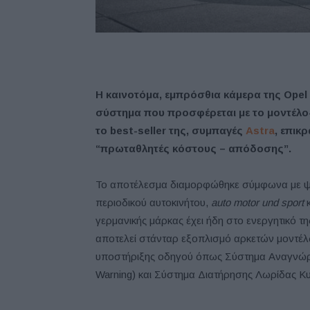
Η καινοτόμα, εμπρόσθια κάμερα της Opel 
σύστημα που προσφέρεται με το μοντέλο
το best-seller της, συμπαγές
Astra
, επικ
“πρωταθλητές κόστους – απόδοσης”.
Το αποτέλεσμα διαμορφώθηκε σύμφωνα με ψ
περιοδικού αυτοκινήτου,
auto
motor
und
sport
κ
γερμανικής μάρκας έχει ήδη στο ενεργητικό τ
αποτελεί στάνταρ εξοπλισμό αρκετών μοντέλ
υποστήριξης οδηγού όπως Σύστημα Αναγνώρισ
Warning) και Σύστημα Διατήρησης Λωρίδας Κυ