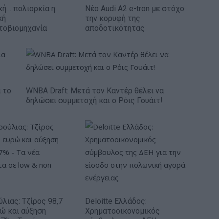
κή… πολιορκία η
Νέο Audi A2 e-tron με στόχο
κή
την κορυφή της
τοβιομηχανία
αποδοτικότητας
 το
WNBA Draft: Μετά τον Καντέρ θέλει να
δηλώσει συμμετοχή και ο Ρόις Γουάιτ!
ύλιας: Τζίρος 98,7
Deloitte Ελλάδος:
ρώ και αύξηση
Χρηματοοικονομικός