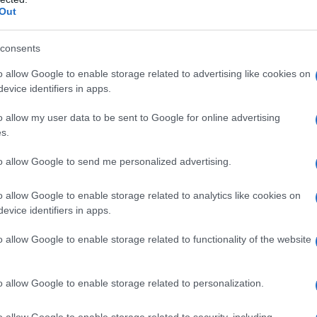
κατόπιν ψηφοφορίας. Η επιλογή έγινε μεταξύ οχημάτων και
Out
τωση τηλεφώνου’ και ‘πρωταθλητές κόστους – απόδοσης’
ερισσότεροι από 12.000 αναγνώστες και χρήστες
consents
o allow Google to enable storage related to advertising like cookies on
evice identifiers in apps.
o allow my user data to be sent to Google for online advertising
s.
to allow Google to send me personalized advertising.
o allow Google to enable storage related to analytics like cookies on
Mundo Deportivo για Παναθηναϊκό: «Μια
evice identifiers in apps.
πεντάδα που σπέρνει τον φόβο στην
Ευρώπη»
o allow Google to enable storage related to functionality of the website
o allow Google to enable storage related to personalization.
o allow Google to enable storage related to security, including