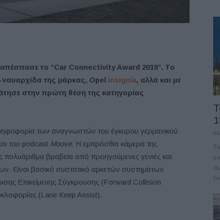
απέσπασε το “Car Connectivity Award 2019”. Το
-ναυαρχίδα της μάρκας, Opel
Insignia
, αλλά και με
ράτησε στην πρώτη θέση της κατηγορίας
Τ
1
ηφοφορία των αναγνωστών του έγκυρου γερμανικού
04
αι του podcast
Moove
. Η εμπρόσθια κάμερα της
Το
ης πολυάριθμα βραβεία από προηγούμενες γενιές και
εν
αν
ων. Είναι βασικό συστατικό αρκετών συστημάτων
το
ης Επικείμενης Σύγκρουσης (Forward Collision
κλοφορίας (Lane Keep Assist).