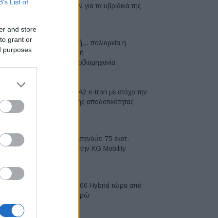
B’s List of
μπαταριών για τα υβριδικά της
07/08/2026
er and store
to grant or
Σε κινεζική… πολιορκία η
ed purposes
ευρωπαϊκή
αυτοκινητοβιομηχανία
06/08/2026
Νέο Audi A2 e-tron με στόχο την
κορυφή της αποδοτικότητας
05/08/2026
Η Chery επενδύει 75 εκατ.
δολάρια στην KG Mobility
04/08/2026
Το FIAT 500 Hybrid τώρα από
18.990 ευρώ
04/08/2026