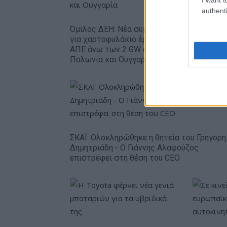
authenti
Όμιλος ΔΕΗ: Νέα συμφωνία
Fourlis: 
για χαρτοφυλάκιο έργων
πώληση 
ΑΠΕ άνω των 2 GW σε
Sofia Sou
Πολωνία και Ουγγαρία
49,35 εκ
ΣΚΑΪ: Ολοκληρώθηκε η θητεία του Γρηγόρη
Δημητριάδη - Ο Γιάννης Αλαφούζος
επιστρέφει στη θέση του CEO