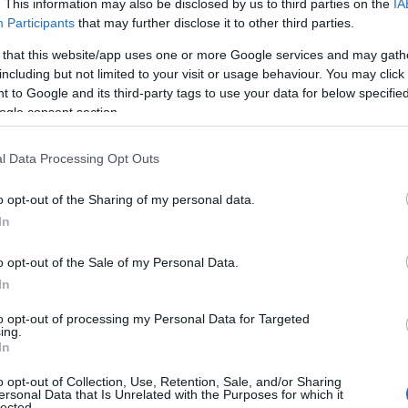
. This information may also be disclosed by us to third parties on the
IA
Participants
that may further disclose it to other third parties.
 that this website/app uses one or more Google services and may gath
including but not limited to your visit or usage behaviour. You may click 
 to Google and its third-party tags to use your data for below specifi
ogle consent section.
l Data Processing Opt Outs
o opt-out of the Sharing of my personal data.
λογίες προσιτές σε μία ευρεία βάση πελατών” δήλωσε ο
In
Harald Hamprecht
, στην τελετή απονομής των
o opt-out of the Sale of my Personal Data.
’ στη Στουτγάρδη. “Η δημοφιλής εμπρόσθια κάμερα είναι
In
φέρουμε στους πελάτες μας αυτοκίνητα που είναι
Οι αναγνώστες επιθυμούν το ίδιο και γι’ αυτό είμαστε
to opt-out of processing my Personal Data for Targeted
ing.
In
o opt-out of Collection, Use, Retention, Sale, and/or Sharing
των
auto motor und sport
και
Moove
ανέδειξαν τους
ersonal Data that Is Unrelated with the Purposes for which it
lected.