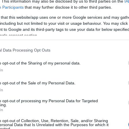
. This information may also be disclosed by us to third parties on the
IA
Participants
that may further disclose it to other third parties.
 that this website/app uses one or more Google services and may gath
including but not limited to your visit or usage behaviour. You may click 
1
κύλισης
για εξαιρετική απόδοση καυσίμου, απαιτώντας
 to Google and its third-party tags to use your data for below specifi
ogle consent section.
ς και μεγιστοποιώντας την απόδοση στο βρεγμένο και
NLITEN της Bridgestone, χάρη στην κατασκευή τους,
l Data Processing Opt Outs
, ενώ παράλληλα βελτιώνεται ο χειρισμός του οχήματος
νης περιστρεφόμενης μάζας, προκειμένου να αυξηθεί η
o opt-out of the Sharing of my personal data.
In
λογία ENLITEN παρουσιάστηκε για πρώτη φορά στο ID.3
o opt-out of the Sale of my Personal Data.
εί ένα ακόμη ορόσημο στη μακροχρόνια συνεργασία της
In
to opt-out of processing my Personal Data for Targeted
ing.
In
ισμό του οχήματος και τη δυναμική της οδήγησης
o opt-out of Collection, Use, Retention, Sale, and/or Sharing
ersonal Data that Is Unrelated with the Purposes for which it
agen ζήτησε ένα ελαστικό που να προσφέρει εξαιρετικά
lected.