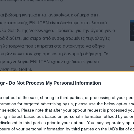
αι βιώσιμη κινητικότητα, ανακοίνωσε σήμερα ότι η
ς κατασκευής ENLITEN είναι διαθέσιμη στα ελαστικά
έο Golf 8, της Volkswagen. Πρόκειται για την όγδοη γενιά
ρά διαθέτει μια σειρά από ενσωματωμένες τεχνολογίες
 λειτουργία που επιτρέπει στο αυτοκίνητο να οδηγεί
υ βελτιώνει τον χειρισμό και τη δυναμική οδήγηση. Τα
την τεχνολογία ENLITEN έχουν σχεδιαστεί για να
ηση του Golf 8.
F
gr -
Do Not Process My Personal Information
to opt-out of the sale, sharing to third parties, or processing of your per
formation for targeted advertising by us, please use the below opt-out s
r selection. Please note that after your opt-out request is processed y
eing interest-based ads based on personal information utilized by us or
L
disclosed to third parties prior to your opt-out. You may separately opt-
losure of your personal information by third parties on the IAB’s list of