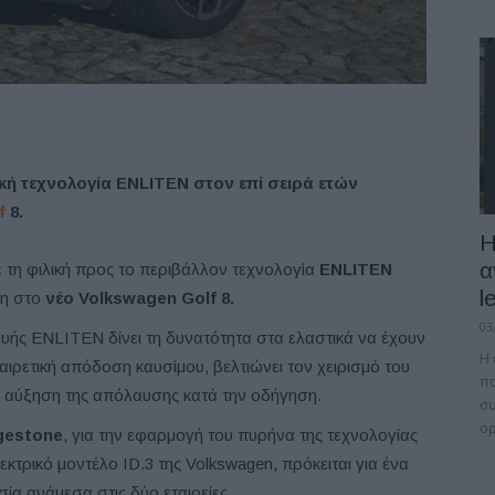
κή τεχνολογία
ENLITEN
στον επί σειρά ετών
f
8.
Η
α
 τη φιλική προς το περιβάλλον τεχνολογία
ENLITEN
l
η στο
νέο
Volkswagen
Golf
8.
03
υής ENLITEN δίνει τη δυνατότητα στα ελαστικά να έχουν
Η 
αιρετική απόδοση καυσίμου, βελτιώνει τον χειρισμό του
πο
ια αύξηση της απόλαυσης κατά την οδήγηση.
συ
ορ
gestone
, για την εφαρμογή του πυρήνα της τεχνολογίας
τρικό μοντέλο ID.3 της Volkswagen, πρόκειται για ένα
α ανάμεσα στις δύο εταιρείες.