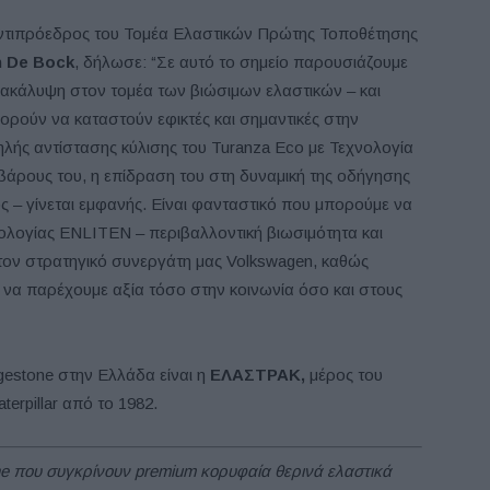
ντιπρόεδρος του Τομέα Ελαστικών Πρώτης Τοποθέτησης
n De Bock
, δήλωσε: “Σε αυτό το σημείο παρουσιάζουμε
νακάλυψη στον τομέα των βιώσιμων ελαστικών – και
πορούν να καταστούν εφικτές και σημαντικές στην
ηλής αντίστασης κύλισης του Turanza Eco με Τεχνολογία
άρους του, η επίδραση του στη δυναμική της οδήγησης
ος – γίνεται εμφανής. Είναι φανταστικό που μπορούμε να
ολογίας ENLITEN – περιβαλλοντική βιωσιμότητα και
ον στρατηγικό συνεργάτη μας Volkswagen, καθώς
 να παρέχουμε αξία τόσο στην κοινωνία όσο και στους
estone στην Ελλάδα είναι η
ΕΛΑΣΤΡΑΚ,
μέρος του
rpillar από το 1982.
one που συγκρίνουν premium κορυφαία θερινά ελαστικά