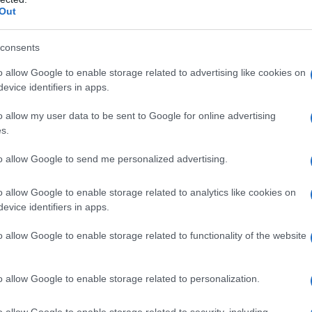
Out
ται όμως άλλοι τομείς απόδοσης. Η Bridgestone, επί
ησε σε αυτή την ζήτηση με τα εξειδικευμένα ελαστικά
τυγχάνουν την καλύτερη στην κατηγορία τους
consents
ν τομέα αντίστασης κύλισης και ακόμα περισσότερο.
o allow Google to enable storage related to advertising like cookies on
evice identifiers in apps.
υ εξειδικευμένου ελαστικού είναι ότι επιτρέπει τον
o allow my user data to be sent to Google for online advertising
ίλεται στην συνέργεια μεταξύ των μοναδικών υλικών που
s.
ολογίας ENLITEN και μιας νέας διαδικασίας ανάμιξης που
ας της τεχνολογίας κατά της φθοράς, χωρίς
to allow Google to send me personalized advertising.
της κοιλότητας και του αμιγώς 3D σχεδιασμού του
o allow Google to enable storage related to analytics like cookies on
δοση στο βρεγμένο και αυτή κατά της φθοράς. Έτσι
evice identifiers in apps.
 με την τεχνολογία ENLITEN παρέχουν απόδοση
υγχάνει βαθμολογία «Β» στην Ευρωπαϊκή ετικέτα,
o allow Google to enable storage related to functionality of the website
φθοράς. Αυτά τα θέματα σχεδιασμού και ανάπτυξης
τον χειρισμό του Volkswagen Golf 8 και, κατά συνέπεια,
o allow Google to enable storage related to personalization.
o allow Google to enable storage related to security, including