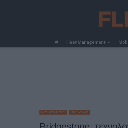
Fleet Management
Mobi
Fleet Management
Fleet Services
Bridgestone: τεχνολ