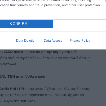
δήγησης λόγω της χαμηλότερης, περιστρεφόμενης μάζας,
cation functionality and fraud prevention, and other user protection.
ιάς κατασκευής της Bridgestone θέτει ένα νέο πρότυπο
 κύλισης για να προσφέρει σημαντικά περιβαλλοντικά
δεικνύουν αντίσταση κύλισης που είναι έως και 30%
CONFIRM
ρινό ελαστικό Bridgestone. Αυτό συμβάλλει στη μείωση
ωση των εκπομπών CO2. Επιπλέον, τα ελαστικά με την
ξοικονόμηση καυσίμου, μειώνοντας το βάρος τους έως
Data Deletion
Data Access
Privacy Policy
ραδοσιακά premium θερινά ελαστικά Bridgestone. [1] Αυτό
των υλών που απαιτούνται για την παραγωγή κάθε
 τόσο από πλευράς πόρων όσο και από την τελική άποψη
 ελαστικών.
ENLITEN
με τη
Volkswagen
νολογία ENLITEN, που αναπτύχθηκε στο Κέντρο Έρευνας
η της Ιταλίας και παράγεται στην Ισπανία, άρχισε να
ον Αύγουστο του 2020.