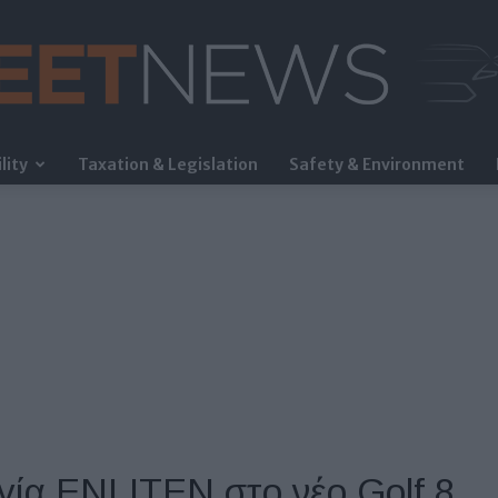
lity
Taxation & Legislation
Safety & Environment
FleetNews
ογία ENLITEN στο νέο Golf 8