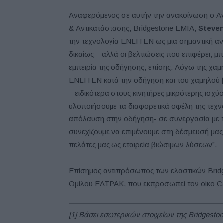
Αναφερόμενος σε αυτήν την ανακοίνωση ο Α
& Αντικατάστασης, Bridgestone EMIA,
Steve
την τεχνολογία ENLITEN ως μια σημαντική α
δικαίως – αλλά οι βελτιώσεις που επιφέρει, μ
εμπειρία της οδήγησης, επίσης. Λόγω της χαμ
ENLITEN κατά την οδήγηση και του χαμηλού β
– ειδικότερα στους κινητήρες μικρότερης ισχύ
υλοποιήσουμε τα διαφορετικά οφέλη της τεχν
απόλαυση στην οδήγηση- σε συνεργασία με τ
συνεχίζουμε να επιμένουμε στη δέσμευσή μας
πελάτες μας ως εταιρεία βιώσιμων λύσεων”.
Επίσημος αντιπρόσωπος των ελαστικών Bridg
Ομίλου ΕΛΤΡΑΚ, που εκπροσωπεί τον οίκο Cate
[1] Βάσει εσωτερικών στοιχείων της Bridgest