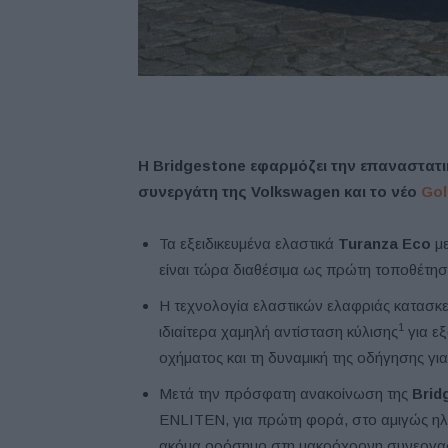
Η
Bridgestone
εφαρμόζει την επαναστατι
συνεργάτη της
Volkswagen
και το νέο
Gol
Τα εξειδικευμένα ελαστικά
Turanza
Eco
με
είναι τώρα διαθέσιμα ως πρώτη τοποθέτησ
Η τεχνολογία ελαστικών ελαφριάς κατασκε
1
ιδιαίτερα χαμηλή αντίσταση κύλισης
για εξ
οχήματος και τη δυναμική της οδήγησης γ
Μετά την πρόσφατη ανακοίνωση της
Brid
ENLITEN, για πρώτη φορά, στο αμιγώς ηλεκ
ακόμα ορόσημο στη μακρόχρονη συνεργασί