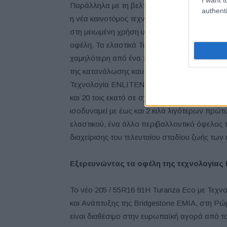
Παράλληλα με τη βελτιωμένη δυναμική της ο
authenti
η νέα καινοτόμος τεχνολογία ελαστικών ελαφρ
στη μειωμένη χρήση υλικών και την αντίσταση
οφέλη. Τα ελαστικά Τεχνολογίας ENLITEN επι
χαμηλότερη από ένα παραδοσιακό premium θε
της κατανάλωσης καυσίμου καθώς και στη μεί
Τεχνολογία ENLITEN επιτρέπουν περαιτέρω ε
και 20 τοις εκατό σε σχέση με αντίστοιχα πα
ισοδυναμεί με έως και 2 κιλά λιγότερων πρώ
ελαστικού, ένα άλλο περιβαλλοντικό όφελος
διαχείρισης του τελευταίου σταδίου ζωής των
Εξερευνώντας τα οφέλη της τεχνολογίας
Το νέο 205 / 55R16 91H Turanza Eco με Τεχ
και Ανάπτυξης της Bridgestone EMIA, στη Ρώμ
είναι διαθέσιμο στην ευρωπαϊκή αγορά από τ