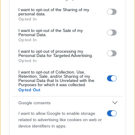
Evergood: Άγγιξε τα 300 εκατ. ο τζίρος- Στα 10 εκατ. ευρώ
services and may gather and store information including but
το τίμημα για το 60% του Jackaroo
not limited to your visit or usage behaviour. You may click to
I want to opt-out of the Sharing of my
personal data.
grant or deny consent to Google and its third-party tags to
Opted In
use your data for below specified purposes in below Google
consent section.
I want to opt-out of the Sale of my
Personal Data.
Opted In
I want to opt-out of processing my
Personal Data for Targeted Advertising.
ΔΕΗ: Ισχυρή ανάπτυξη στο
Opted In
α΄ εξάμηνο 2026 με
Όμιλος AKTOR: Εξαγοράζει
προσαρμοσμένο EBITDA
I want to opt-out of Collection, Use,
το 75% των ΗΛΕΚΤΩΡ και
Retention, Sale, and/or Sharing of my
στα 1,2 δισ. ευρώ
THALIS – Στρατηγική
Personal Data that Is Unrelated with the
συνεργασία με τη Motor Oil
Purposes for which it was collected.
Opted Out
Google consents
I want to allow Google to enable storage
related to advertising like cookies on web or
Η συμφωνία Arval-Athlon αναδιαμορφώνει την αγορά leasing
device identifiers in apps.