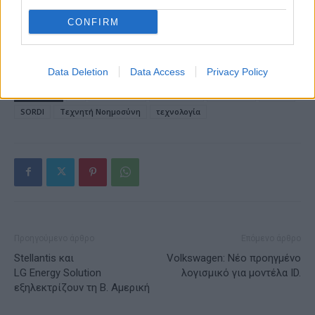
Stoiximan: «Πού ήσουν;» στις μεγάλες στιγμές του
Ολυμπιακού
CONFIRM
Data Deletion
Data Access
Privacy Policy
ΕΤΙΚΕΤΕΣ
AI
BMW Group
idealworks
Microsoft
Nvidia
SORDI
Τεχνητή Νοημοσύνη
τεχνολογία
Προηγούμενο άρθρο
Επόμενο άρθρο
Stellantis και
Volkswagen: Νέο προηγμένο
LG Energy Solution
λογισμικό για μοντέλα ID.
εξηλεκτρίζουν τη Β. Αμερική