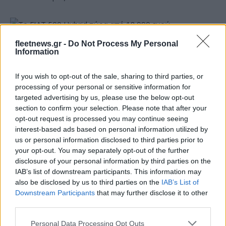
fleetnews.gr -
Do Not Process My Personal
Το FIAT 500 Hybrid τώρα από 18.990 ευρώ
Information
If you wish to opt-out of the sale, sharing to third parties, or
processing of your personal or sensitive information for
targeted advertising by us, please use the below opt-out
section to confirm your selection. Please note that after your
opt-out request is processed you may continue seeing
Φίνιξ Σανς: «Έδεσαν» τον
interest-based ads based on personal information utilized by
Ντίλον Μπρουκς έως το
Εθνική Νεανίδων: Στις 21:00
us or personal information disclosed to third parties prior to
2030
της Παρασκευής ο
your opt-out. You may separately opt-out of the further
προημιτελικός με τη
disclosure of your personal information by third parties on the
Λιθουανία
IAB’s list of downstream participants. This information may
also be disclosed by us to third parties on the
IAB’s List of
Downstream Participants
that may further disclose it to other
third parties.
Please note that this website/app uses one or more Google
Personal Data Processing Opt Outs