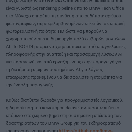
συγχωνεύτηκαν στο
NVIDIA Omniverse
. Η διαδικασία που
είναι γνωστή ως rendering pipeline από το BMW Tech Office
στο Μόναχο επιτρέπει τη σύνθεση οποιουδήποτε αριθμού
φωτογραφιών, συμπεριλαμβανομένων ετικετών, σε επαρκή
φωτορεαλιστική ποιότητα HD ώστε να μπορούν να
χρησιμοποιούνται στη δημιουργία πολύ στιβαρών μοντέλων
ΑΙ. Το SORDI μπορεί να χρησιμοποιείται από επαγγελματίες
πληροφορικής στην ανάπτυξη και προσαρμογή λύσεων AI
για παραγωγή, και από εργαζόμενους στην παραγωγή για
τη διατήρηση ώριμων συστημάτων AI για λόγους
επικύρωσης προκειμένου να διασφαλιστεί η ετοιμότητα για
την έναρξη παραγωγής.
Καθώς διατίθεται δωρεάν για προγραμματιστές λογισμικού,
η δημοσίευση του καινοτόμου dataset αντιπροσωπεύει το
επόμενο στοχευμένο βήμα στη συστηματική επέκταση των
δραστηριοτήτων του BMW Group για τον εκδημοκρατισμό
της τεχνητής νοημοσύνης (
https://github.com/bmw-