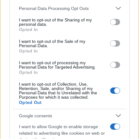
Please note that this website/app uses one or more Google
Personal Data Processing Opt Outs
services and may gather and store information including but
not limited to your visit or usage behaviour. You may click to
I want to opt-out of the Sharing of my
personal data.
grant or deny consent to Google and its third-party tags to
Opted In
use your data for below specified purposes in below Google
EuroLeague: Οι ενθουσιώδεις πρωτοεμφανιζόμενοι
consent section.
I want to opt-out of the Sale of my
Personal Data.
Opted In
I want to opt-out of processing my
Personal Data for Targeted Advertising.
Opted In
I want to opt-out of Collection, Use,
Retention, Sale, and/or Sharing of my
Ευρωπαϊκό Κορασίδων Β'
Personal Data that Is Unrelated with the
Purposes for which it was collected.
Κατηγορίας: Πρεμιέρα με
Β.Σ. Καρούλιας: Τζίρος 98,7
Opted Out
νίκη για Δανία και Ισλανδία -
εκατ. ευρώ και αύξηση
Το πανόραμα
κερδών 57% - Τα νέα
Google consents
στοιχήματα σε low & non
alcohol
I want to allow Google to enable storage
related to advertising like cookies on web or