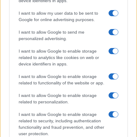
device identifiers in apps.
I want to allow my user data to be sent to
Google for online advertising purposes.
Metlen: Ρεκόρ EBITDA στο α' εξάμηνο, στα 550 εκατ. ευρώ –
Καθαρά κέρδη 313 εκατ. ευρώ
I want to allow Google to send me
personalized advertising.
I want to allow Google to enable storage
related to analytics like cookies on web or
device identifiers in apps.
I want to allow Google to enable storage
related to functionality of the website or app.
Χρηματοδότηση 8 εκατ.
I want to allow Google to enable storage
ευρώ σε 843 μέσα
Media: Με ενίσχυση 8 εκατ.
ενημέρωσης- Ξεκίνησε το
related to personalization.
ευρώ σε 451 επιχειρήσεις
πενταετές πρόγραμμα
ξεκίνησε το πρόγραμμα
ενίσχυσης του Τύπου
I want to allow Google to enable storage
στήριξης- Κάλυψη
εισφορών ΕΔΟΕΑΠ
related to security, including authentication
functionality and fraud prevention, and other
user protection.