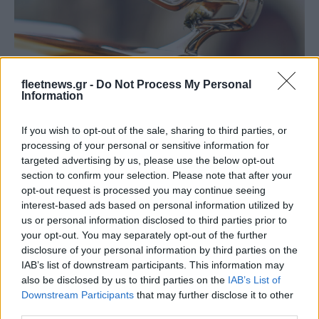
fleetnews.gr -
Do Not Process My Personal
Information
Για
100 χρόνια
, η Bentley έχει καταστεί συνώνυμο του
If you wish to opt-out of the sale, sharing to third parties, or
processing of your personal or sensitive information for
Grand Touring. Η διατήρηση της φήμης της μάρκας για την
targeted advertising by us, please use the below opt-out
παροχή εξαιρετικών εμπειριών, σημαίνει να είναι σε θέση να
section to confirm your selection. Please note that after your
προσελκύσει υπάρχοντες και νέους πελάτες πολυτελείας
opt-out request is processed you may continue seeing
που αναζητούν κοινωνικά αποδεκτές μάρκες, που είναι
interest-based ads based on personal information utilized by
us or personal information disclosed to third parties prior to
πρωτοπόρες σε κάθε τομέα και πρότυπα μοντέλου
your opt-out. You may separately opt-out of the further
αειφορίας. Η στρατηγική Beyond100 εγγυάται ακριβώς αυτό,
disclosure of your personal information by third parties on the
αποτελώντας εχέγγυο για το μέλλον της Bentley Motors.
IAB’s list of downstream participants. This information may
also be disclosed by us to third parties on the
IAB’s List of
Downstream Participants
that may further disclose it to other
Δείτε εδώ το video
με την παρουσίαση της νέας
third parties.
στρατηγικής της Bentley, Beyond100.