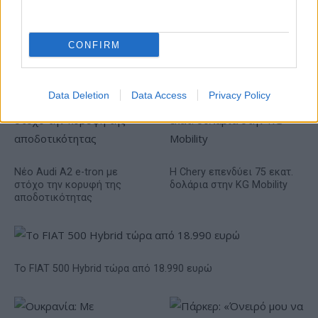
CONFIRM
IAB Hellas: Νέα Διοικούσα Επιτροπή και νέο Διοικητικό
Συμβούλιο - Πρόεδρος ο Γαληνός Γιαγλής
Data Deletion
Data Access
Privacy Policy
Νέο Audi A2 e-tron με
Η Chery επενδύει 75 εκατ.
στόχο την κορυφή της
δολάρια στην KG Mobility
αποδοτικότητας
Το FIAT 500 Hybrid τώρα από 18.990 ευρώ