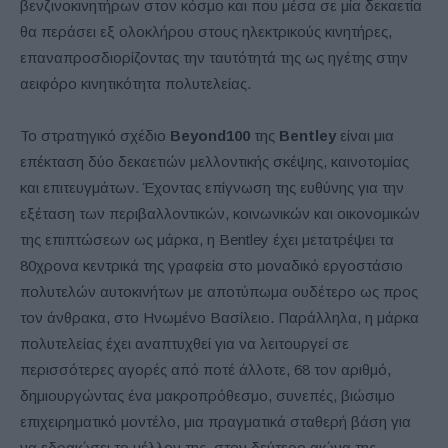
βενζινοκινητήρων στον κόσμο και που μέσα σε μία δεκαετία
θα περάσει εξ ολοκλήρου στους ηλεκτρικούς κινητήρες,
επαναπροσδιορίζοντας την ταυτότητά της ως ηγέτης στην
αειφόρο κινητικότητα πολυτελείας.
Το στρατηγικό σχέδιο
Beyond100
της
Bentley
είναι μια
επέκταση δύο δεκαετιών μελλοντικής σκέψης, καινοτομίας
και επιτευγμάτων. Έχοντας επίγνωση της ευθύνης για την
εξέταση των περιβαλλοντικών, κοινωνικών και οικονομικών
της επιπτώσεων ως μάρκα, η Bentley έχει μετατρέψει τα
80χρονα κεντρικά της γραφεία στο μοναδικό εργοστάσιο
πολυτελών αυτοκινήτων με αποτύπωμα ουδέτερο ως προς
τον άνθρακα, στο Ηνωμένο Βασίλειο. Παράλληλα, η μάρκα
πολυτελείας έχει αναπτυχθεί για να λειτουργεί σε
περισσότερες αγορές από ποτέ άλλοτε, 68 τον αριθμό,
δημιουργώντας ένα μακροπρόθεσμο, συνεπές, βιώσιμο
επιχειρηματικό μοντέλο, μια πραγματικά σταθερή βάση για
να εδραιώσει το μέλλον της, στον δεύτερο αιώνα της.