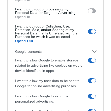
Alpha Bank: Για πρώτη φορά το Αρχαίο Θέατρο Επιδαύρου
I want to opt-out of processing my
άνοιξε τις πύλες του σε όλους
Personal Data for Targeted Advertising.
Opted In
I want to opt-out of Collection, Use,
Retention, Sale, and/or Sharing of my
Personal Data that Is Unrelated with the
Purposes for which it was collected.
ΕΤΙΚΕΤΕΣ
AIGLON Α.Ε.
Peugeot
Ελλάδα
Πωλήσεις
Opted Out
Google consents
I want to allow Google to enable storage
related to advertising like cookies on web or
device identifiers in apps.
I want to allow my user data to be sent to
Προηγούμενο άρθρο
Επόμενο άρθρο
Google for online advertising purposes.
Υψηλή βαθμολόγηση
Το νέο Škoda SCALA με 5
ασφαλείας για το DS 3
αστέρια στον Euro NCAP
I want to allow Google to send me
Crossback
personalized advertising.