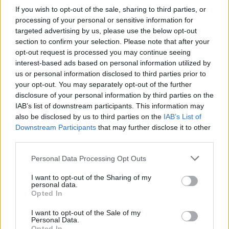
If you wish to opt-out of the sale, sharing to third parties, or
processing of your personal or sensitive information for
targeted advertising by us, please use the below opt-out
Το FIAT 500 Hybrid τώρα
section to confirm your selection. Please note that after your
από 18.990 ευρώ
opt-out request is processed you may continue seeing
interest-based ads based on personal information utilized by
us or personal information disclosed to third parties prior to
Ατρόμητος και Novibet
your opt-out. You may separately opt-out of the further
συνεχίζουν μαζί: Ανανέωση
disclosure of your personal information by third parties on the
της συνεργασίας τους μέχρι
IAB’s list of downstream participants. This information may
το 2028
also be disclosed by us to third parties on the
IAB’s List of
Downstream Participants
that may further disclose it to other
third parties.
Please note that this website/app uses one or more Google
Personal Data Processing Opt Outs
services and may gather and store information including but
18η συνεχόμενη χρονιά για τον ΟΤΕ στη διεθνή σειρά
not limited to your visit or usage behaviour. You may click to
I want to opt-out of the Sharing of my
δεικτών FTSE4Good
personal data.
grant or deny consent to Google and its third-party tags to
Opted In
use your data for below specified purposes in below Google
consent section.
I want to opt-out of the Sale of my
Personal Data.
Opted In