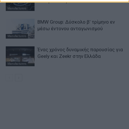
Κινέζων στις ΗΠΑ
Manufacturers
BMW Group: Δύσκολο β’ τρίμηνο εν
μέσω έντονου ανταγωνισμού
Manufacturers
Ένας χρόνος δυναμικής παρουσίας για
Geely και Zeekr στην Ελλάδα
Manufacturers