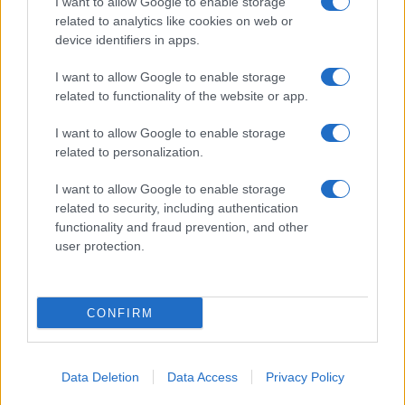
I want to allow Google to enable storage
related to analytics like cookies on web or
ΠΑΡΟΜΟΙΑ ΑΡΘΡΑ
device identifiers in apps.
ΠΕΡΙΣΣΟΤΕΡΑ ΑΠΟ ΤΟΝ ΔΗΜΙΟΥΡΓΟ
I want to allow Google to enable storage
related to functionality of the website or app.
Σε κινεζική… πολιορκία η ευρωπαϊκή
I want to allow Google to enable storage
αυτοκινητοβιομηχανία
related to personalization.
Manufacturers
I want to allow Google to enable storage
related to security, including authentication
Η Chery επενδύει 75 εκατ. δολάρια
functionality and fraud prevention, and other
στην KG Mobility
user protection.
Manufacturers
VW: Η δύσκολη εξίσωση της
CONFIRM
αναδιάρθρωσης
Manufacturers
Data Deletion
Data Access
Privacy Policy
Ford: Θέμα χρόνου η είσοδος των