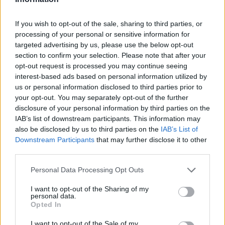
Νέο Audi A2 e-tron με
Η Chery επενδύει 75 εκατ.
στόχο την κορυφή της
δολάρια στην KG Mobility
αποδοτικότητας
If you wish to opt-out of the sale, sharing to third parties, or
processing of your personal or sensitive information for
targeted advertising by us, please use the below opt-out
section to confirm your selection. Please note that after your
opt-out request is processed you may continue seeing
Το FIAT 500 Hybrid τώρα από 18.990 ευρώ
interest-based ads based on personal information utilized by
us or personal information disclosed to third parties prior to
your opt-out. You may separately opt-out of the further
disclosure of your personal information by third parties on the
IAB’s list of downstream participants. This information may
also be disclosed by us to third parties on the
IAB’s List of
Downstream Participants
that may further disclose it to other
Ντουράντ: "Ο Γιάννης θα
third parties.
μπορούσε να 'ναι ο
κορυφαίος όλων"! (vid)
Please note that this website/app uses one or more Google
Personal Data Processing Opt Outs
Οι διακοπές των Γάλλων
services and may gather and store information including but
του Παναθηναϊκού με
not limited to your visit or usage behaviour. You may click to
I want to opt-out of the Sharing of my
τέσσερις συμπατριώτες
personal data.
grant or deny consent to Google and its third-party tags to
τους στη Μύκονο (pic)
Opted In
use your data for below specified purposes in below Google
consent section.
I want to opt-out of the Sale of my