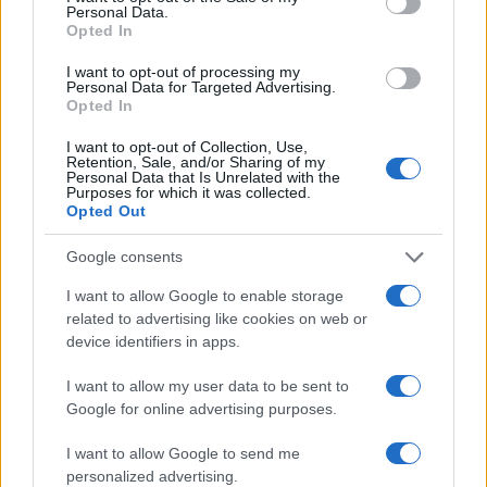
Personal Data.
Opted In
I want to opt-out of processing my
Είσοδος της γαλλικής Meridiam στην ηλεκτρική διασύνδεση
Personal Data for Targeted Advertising.
Opted In
Ελλάδας – Κύπρου
I want to opt-out of Collection, Use,
Retention, Sale, and/or Sharing of my
Personal Data that Is Unrelated with the
Purposes for which it was collected.
Opted Out
Google consents
I want to allow Google to enable storage
Coca-Cola HBC: Άνοδος
Cenergy Holdings: Άνοδος
related to advertising like cookies on web or
11,4% στα καθαρά κέρδη
45% στα καθαρά κέρδη του
του α΄ εξαμήνου – Στα 524,4
α΄ εξαμήνου, στα 138 εκατ.
device identifiers in apps.
εκατ. ευρώ
ευρώ
I want to allow my user data to be sent to
Google for online advertising purposes.
I want to allow Google to send me
personalized advertising.