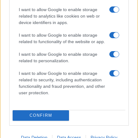
Η συμφωνία Arval-Athlon αναδιαμορφώνει την αγορά leasing
I want to allow Google to enable storage
related to analytics like cookies on web or
device identifiers in apps.
I want to allow Google to enable storage
VW: Η δύσκολη εξίσωση
related to functionality of the website or app.
της αναδιάρθρωσης
I want to allow Google to enable storage
Alpha Bank: Για πρώτη φορά
related to personalization.
το Αρχαίο Θέατρο
Επιδαύρου άνοιξε τις πύλες
I want to allow Google to enable storage
του σε όλους
related to security, including authentication
functionality and fraud prevention, and other
user protection.
ESG Report 2025: Πώς η ΑΒ Βασιλόπουλος μετατρέπει τη
CONFIRM
βιωσιμότητα σε καθημερινή πράξη
Data Deletion
Data Access
Privacy Policy