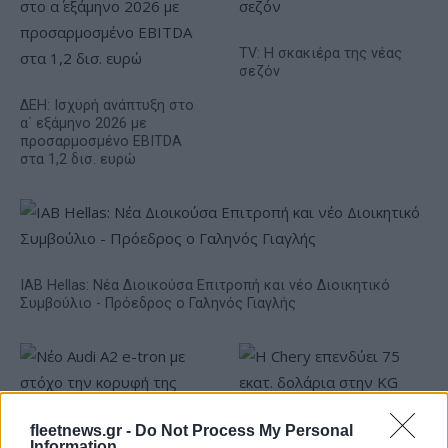
TV: Η σκακιέρα της νέας
σεζόν
ΔΕΗ: Ισχυρή ανάπτυξη στο
α΄ εξάμηνο 2026 με
προσαρμοσμένο EBITDA
στα 1,2 δισ. ευρώ
IAB Hellas: Νέα Διοικούσα Επιτροπή και νέο Διοικητικό
Συμβούλιο - Πρόεδρος ο Γαληνός Γιαγλής
fleetnews.gr -
Do Not Process My Personal
Information