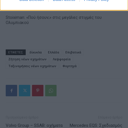
Stoiximan: «Πού ήσουν;» στις μεγάλες στιγμές του
Ολυμπιακού
ΕΤΙΚΕΤΕΣ
δίκυκλα
Ελλάδα
Επιβατικά
Ζήτηση νέων οχημάτων
Λεψφορεία
Ταξινομήσεις νέων οχημάτων
Φορτηγά
Προηγούμενο άρθρο
Επόμενο άρθρο
Volvo Group – SSAB: οχήματα
Mercedes EQS: Σχεδιασμός