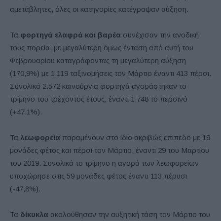
αμετάβλητες, όλες οι κατηγορίες κατέγραψαν αύξηση.
Τα
φορτηγά ελαφρά και βαρέα
συνέχισαν την ανοδική
τους πορεία, με μεγαλύτερη όμως ένταση από αυτή του
Φεβρουαρίου καταγράφοντας τη μεγαλύτερη αύξηση
(170,9%) με 1.119 ταξινομήσεις τον Μάρτιο έναντι 413 πέρσι.
Συνολικά 2.572 καινούργια φορτηγά αγοράστηκαν το
τρίμηνο του τρέχοντος έτους, έναντι 1.748 το περσινό
(+47,1%).
Τα
λεωφορεία
παραμένουν στο ίδιο ακριβώς επίπεδο με 19
μονάδες φέτος και πέρσι τον Μάρτιο, έναντι 29 του Μαρτίου
του 2019. Συνολικά το τρίμηνο η αγορά των λεωφορείων
υποχώρησε στις 59 μονάδες φέτος έναντι 113 πέρυσι
(-47,8%).
Τα
δίκυκλα
ακολούθησαν την αυξητική τάση τον Μάρτιο του