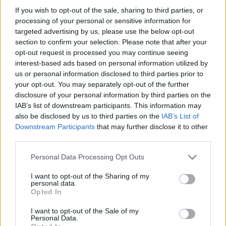
If you wish to opt-out of the sale, sharing to third parties, or
Deloitte Ελλάδος:
processing of your personal or sensitive information for
Χρηματοοικονομικός
Media: Με ενίσχυση 8 εκατ.
targeted advertising by us, please use the below opt-out
σύμβουλος της ΔΕΗ για την
ευρώ σε 451 επιχειρήσεις
section to confirm your selection. Please note that after your
είσοδο στην πολωνική
ξεκίνησε το πρόγραμμα
αγορά ενέργειας
opt-out request is processed you may continue seeing
στήριξης- Κάλυψη
interest-based ads based on personal information utilized by
εισφορών ΕΔΟΕΑΠ
us or personal information disclosed to third parties prior to
your opt-out. You may separately opt-out of the further
disclosure of your personal information by third parties on the
IAB’s list of downstream participants. This information may
also be disclosed by us to third parties on the
IAB’s List of
Downstream Participants
that may further disclose it to other
IAB Hellas: Νέα Διοικούσα Επιτροπή και νέο Διοικητικό
third parties.
Συμβούλιο - Πρόεδρος ο Γαληνός Γιαγλής
Please note that this website/app uses one or more Google
Personal Data Processing Opt Outs
services and may gather and store information including but
not limited to your visit or usage behaviour. You may click to
I want to opt-out of the Sharing of my
personal data.
grant or deny consent to Google and its third-party tags to
Opted In
use your data for below specified purposes in below Google
consent section.
I want to opt-out of the Sale of my
Η Toyota φέρνει νέα γενιά
Σε κινεζική… πολιορκία η
Personal Data.
μπαταριών για τα υβριδικά
ευρωπαϊκή