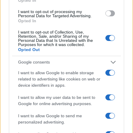
Opted In
της
αυτοκινητοβιομηχανία
I want to opt-out of processing my
Personal Data for Targeted Advertising.
Opted In
I want to opt-out of Collection, Use,
Retention, Sale, and/or Sharing of my
Personal Data that Is Unrelated with the
Νέο Audi A2 e-tron με στόχο την κορυφή της
Purposes for which it was collected.
αποδοτικότητας
Opted Out
Google consents
I want to allow Google to enable storage
related to advertising like cookies on web or
device identifiers in apps.
Ράσελ Γουέστμπρουκ: Ο
θρύλος του NBA που δεν
I want to allow my user data to be sent to
Για την πρόκριση στις "4" οι
βρίσκει συμβόλαιο
Google for online advertising purposes.
Νεάνιδες απόψε κόντρα
στη Λιθουανία (live stream)
I want to allow Google to send me
personalized advertising.