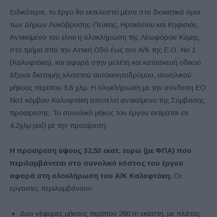
Ειδικότερα, το έργο θα εκτελεστεί μέσα στα διοικητικά όρια
των Δήμων Λυκόβρυσης-Πεύκης, Ηρακλείου και Κηφισιάς.
Αντικείμενο του είναι η ολοκλήρωση της Λεωφόρου Κύμης,
στο τμήμα από την Αττική Οδό έως τον Α/Κ της Ε.Ο. Νο 1
(Καλυφτάκη), και αφορά στην μελέτη και κατασκευή οδικού
άξονα διατομής κλειστού αυτοκινητοδρόμου, συνολικού
μήκους περίπου 3,8 χλμ. Η ολοκλήρωση με την σύνδεση ΕΟ
Νο1 κόμβου Καλυφτάκη αποτελεί αντικείμενο της Σύμβασης
προαίρεσης. Το συνολικό μήκος του έργου εκτιμάται σε
4,2χλμ μαζί με την προαίρεση.
Η προαίρεση ύψους 32,53 εκατ. ευρώ (με ΦΠΑ) που
περιλαμβάνεται στο συνολικό κόστος του έργου
αφορά στη ολοκλήρωση του Α/Κ Καλυφτάκη.
Οι
εργασίες περιλαμβάνουν:
Δυο γέφυρες μήκους περίπου 260 m εκάστη, με πλάτος