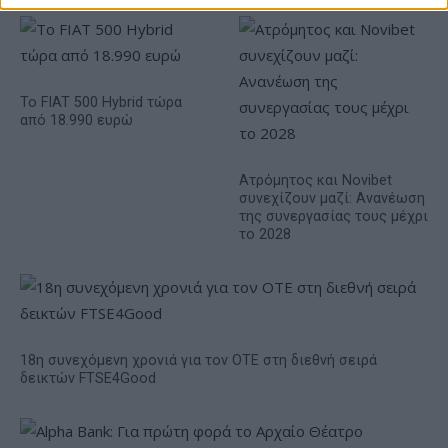
Το FIAT 500 Hybrid τώρα
από 18.990 ευρώ
Ατρόμητος και Novibet
συνεχίζουν μαζί: Ανανέωση
της συνεργασίας τους μέχρι
το 2028
18η συνεχόμενη χρονιά για τον ΟΤΕ στη διεθνή σειρά
δεικτών FTSE4Good