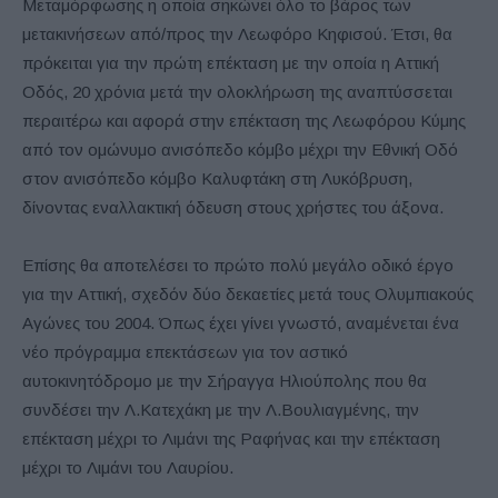
Μεταμόρφωσης η οποία σηκώνει όλο το βάρος των
μετακινήσεων από/προς την Λεωφόρο Κηφισού. Έτσι, θα
πρόκειται για την πρώτη επέκταση με την οποία η Αττική
Οδός, 20 χρόνια μετά την ολοκλήρωση της αναπτύσσεται
περαιτέρω και αφορά στην επέκταση της Λεωφόρου Κύμης
από τον ομώνυμο ανισόπεδο κόμβο μέχρι την Εθνική Οδό
στον ανισόπεδο κόμβο Καλυφτάκη στη Λυκόβρυση,
δίνοντας εναλλακτική όδευση στους χρήστες του άξονα.
Επίσης θα αποτελέσει το πρώτο πολύ μεγάλο οδικό έργο
για την Αττική, σχεδόν δύο δεκαετίες μετά τους Ολυμπιακούς
Αγώνες του 2004. Όπως έχει γίνει γνωστό, αναμένεται ένα
νέο πρόγραμμα επεκτάσεων για τον αστικό
αυτοκινητόδρομο με την Σήραγγα Ηλιούπολης που θα
συνδέσει την Λ.Κατεχάκη με την Λ.Βουλιαγμένης, την
επέκταση μέχρι το Λιμάνι της Ραφήνας και την επέκταση
μέχρι το Λιμάνι του Λαυρίου.