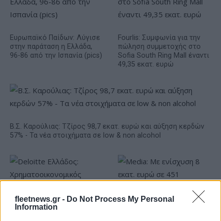
Ευρωπαϊκό Παίδων: Λύγισε
Fourlis: Συμφωνία για την
στην παράταση η Ελλάδα,
πώληση συμμετοχής στο
96-86 από την Ισπανία (pics)
Sofia South Ring Mall έναντι
49,35 εκατ. ευρώ
Β.Σ. Καρούλιας: Τζίρος 98,7 εκατ. ευρώ και αύξηση κερδών
57% - Τα νέα στοιχήματα σε low & non alcohol
fleetnews.gr -
Do Not Process My Personal
Information