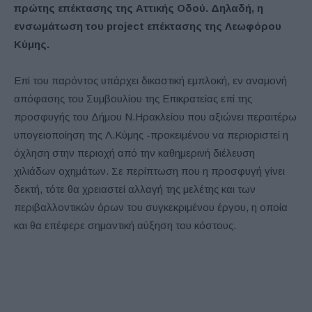
πρώτης επέκτασης της Αττικής Οδού. Δηλαδή, η
ενσωμάτωση του project επέκτασης της Λεωφόρου
Κύμης.
Επί του παρόντος υπάρχει δικαστική εμπλοκή, εν αναμονή
απόφασης του Συμβουλίου της Επικρατείας επί της
προσφυγής του Δήμου Ν.Ηρακλείου που αξιώνει περαιτέρω
υπογειοποίηση της Λ.Κύμης -προκειμένου να περιοριστεί η
όχληση στην περιοχή από την καθημερινή διέλευση
χιλιάδων οχημάτων. Σε περίπτωση που η προσφυγή γίνει
δεκτή, τότε θα χρειαστεί αλλαγή της μελέτης και των
περιβαλλοντικών όρων του συγκεκριμένου έργου, η οποία
και θα επέφερε σημαντική αύξηση του κόστους.