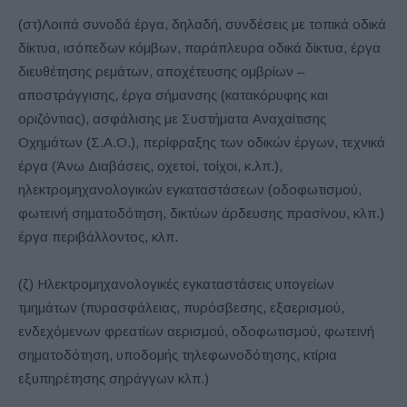
(στ)Λοιπά συνοδά έργα, δηλαδή, συνδέσεις με τοπικά οδικά
δίκτυα, ισόπεδων κόμβων, παράπλευρα οδικά δίκτυα, έργα
διευθέτησης ρεμάτων, αποχέτευσης ομβρίων –
αποστράγγισης, έργα σήμανσης (κατακόρυφης και
οριζόντιας), ασφάλισης με Συστήματα Αναχαίτισης
Οχημάτων (Σ.Α.Ο.), περίφραξης των οδικών έργων, τεχνικά
έργα (Άνω Διαβάσεις, οχετοί, τοίχοι, κ.λπ.),
ηλεκτρομηχανολογικών εγκαταστάσεων (οδοφωτισμού,
φωτεινή σηματοδότηση, δικτύων άρδευσης πρασίνου, κλπ.)
έργα περιβάλλοντος, κλπ.
(ζ) Ηλεκτρομηχανολογικές εγκαταστάσεις υπογείων
τμημάτων (πυρασφάλειας, πυρόσβεσης, εξαερισμού,
ενδεχόμενων φρεατίων αερισμού, οδοφωτισμού, φωτεινή
σηματοδότηση, υποδομής τηλεφωνοδότησης, κτίρια
εξυπηρέτησης σηράγγων κλπ.)