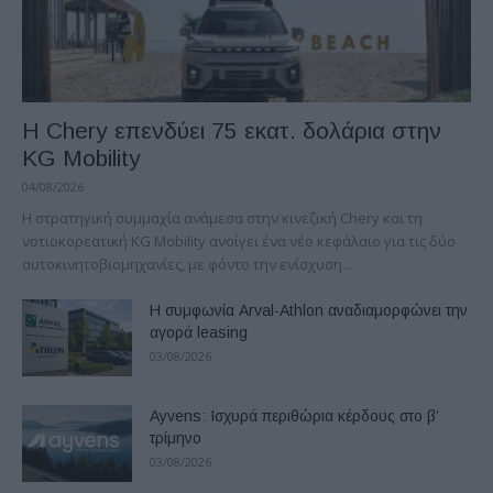
Η Chery επενδύει 75 εκατ. δολάρια στην
KG Mobility
04/08/2026
H στρατηγική συμμαχία ανάμεσα στην κινεζική Chery και τη
νοτιοκορεατική KG Mobility ανοίγει ένα νέο κεφάλαιο για τις δύο
αυτοκινητοβιομηχανίες, με φόντο την ενίσχυση...
Η συμφωνία Arval-Athlon αναδιαμορφώνει την
αγορά leasing
03/08/2026
Ayvens: Iσχυρά περιθώρια κέρδους στο β’
τρίμηνο
03/08/2026