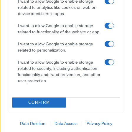
I want to allow Google to enable storage
related to analytics like cookies on web or
device identifiers in apps.
ΕΛΣΤΑΤ: Στο 3,4% υποχώρησε ο πληθωρισμός τον Ιούλιο
I want to allow Google to enable storage
related to functionality of the website or app.
I want to allow Google to enable storage
related to personalization.
I want to allow Google to enable storage
Metlen: Ρεκόρ EBITDA στο
related to security, including authentication
α' εξάμηνο, στα 550 εκατ.
Χρηματοδότηση 8 εκατ.
functionality and fraud prevention, and other
ευρώ – Καθαρά κέρδη 313
ευρώ σε 843 μέσα
user protection.
εκατ. ευρώ
ενημέρωσης- Ξεκίνησε το
πενταετές πρόγραμμα
ενίσχυσης του Τύπου
CONFIRM
Data Deletion
Data Access
Privacy Policy
Η Chery επενδύει 75 εκατ. δολάρια στην KG Mobility