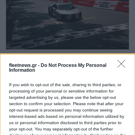
Ενεργή αεροδυναμική εμπνευσμένη από τη Formula 1
fleetnews.gr -
Do Not Process My Personal
Information
Η ενεργή αεροδυναμική του Audi Nuvolari συνδυάζει
If you wish to opt-out of the sale, sharing to third parties, or
επιδόσεις και αποδοτικότητα, προσαρμόζοντας την κάθετη
processing of your personal or sensitive information for
δύναμη, την οπισθέλκουσα και την αεροδυναμική ισορροπία
targeted advertising by us, please use the below opt-out
ανάλογα με τις συνθήκες οδήγησης.
section to confirm your selection. Please note that after your
opt-out request is processed you may continue seeing
interest-based ads based on personal information utilized by
Κάθε εξωτερικό στοιχείο έχει σαφή αεροδυναμική
us or personal information disclosed to third parties prior to
λειτουργία, από το εμπρός splitter έως τον πίσω διαχύτη. Οι
your opt-out. You may separately opt-out of the further
εμπρός εισαγωγές αέρα συμβάλλουν στην ψύξη των