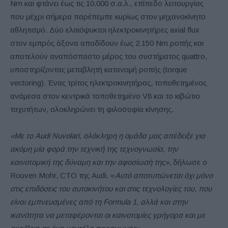
Nm και φτάνει έως τις 10.000 σ.α.λ., επίπεδο λειτουργίας
που μέχρι σήμερα παρέπεμπε κυρίως στον μηχανοκίνητο
αθλητισμό. Δύο ελαιόψυκτοι ηλεκτροκινητήρες axial flux
στον εμπρός άξονα αποδίδουν έως 2.150 Nm ροπής και
αποτελούν αναπόσπαστο μέρος του συστήματος quattro,
υποστηρίζοντας μεταβλητή κατανομή ροπής (torque
vectoring). Ένας τρίτος ηλεκτροκινητήρας, τοποθετημένος
ανάμεσα στον κεντρικά τοποθετημένο V8 και το κιβώτιο
ταχυτήτων, ολοκληρώνει τη φιλοσοφία κίνησης.
«Με το Audi Nuvolari, ολόκληρη η ομάδα μας απέδειξε για
ακόμη μία φορά την τεχνική της τεχνογνωσία, την
καινοτομική της δύναμη και την αφοσίωσή της»
, δήλωσε ο
Rouven Mohr, CTO της Audi. «
Αυτό αποτυπώνεται όχι μόνο
στις επιδόσεις του αυτοκινήτου και στις τεχνολογίες του, που
είναι εμπνευσμένες από τη Formula 1, αλλά και στην
ικανότητα να μεταφέρονται οι καινοτομίες γρήγορα και με