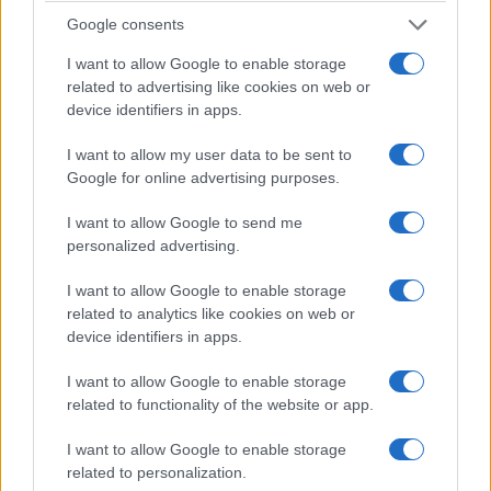
λειτουργεί πλήρως αυτόματα. Στις ευθείες, μεταβαίνει στη
Google consents
θέση Low Downforce για βελτιστοποίηση της τελικής
I want to allow Google to enable storage
ταχύτητας και της σταθερότητας, ενώ το Drag Reduction
related to advertising like cookies on web or
System, γνωστό από τη Formula 1, μπορεί να
device identifiers in apps.
ενεργοποιηθεί χειροκίνητα από ειδικό πλήκτρο στο τιμόνι.
I want to allow my user data to be sent to
Google for online advertising purposes.
Κατά το φρενάρισμα και στις στροφές, η πτέρυγα
μετακινείται στη θέση High Downforce. Σε αυτή τη
I want to allow Google to send me
personalized advertising.
διαμόρφωση, το αεροδυναμικό concept του Audi Nuvolari
μπορεί, ανάλογα με τη συνθήκη οδήγησης, να αποδώσει
I want to allow Google to enable storage
περισσότερα από 400 kg κάθετης δύναμης.
related to analytics like cookies on web or
device identifiers in apps.
I want to allow Google to enable storage
related to functionality of the website or app.
I want to allow Google to enable storage
related to personalization.