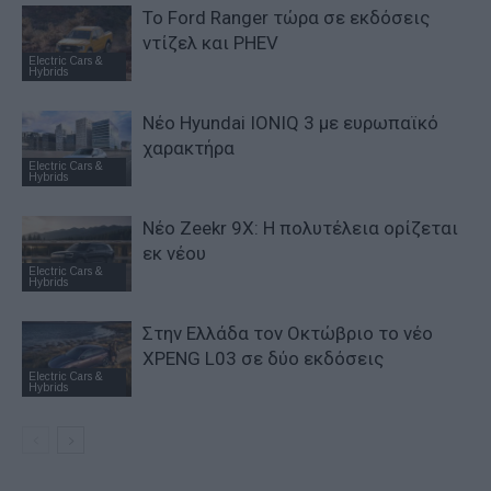
Το Ford Ranger τώρα σε εκδόσεις
ντίζελ και PHEV
Electric Cars &
Hybrids
Νέο Hyundai IONIQ 3 με ευρωπαϊκό
χαρακτήρα
Electric Cars &
Hybrids
Νέο Zeekr 9X: Η πολυτέλεια ορίζεται
εκ νέου
Electric Cars &
Hybrids
Στην Ελλάδα τον Οκτώβριο το νέο
XPENG L03 σε δύο εκδόσεις
Electric Cars &
Hybrids