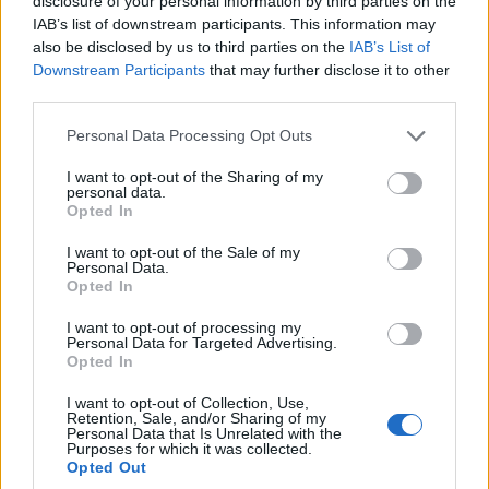
disclosure of your personal information by third parties on the
IAB’s list of downstream participants. This information may
φρένων και στη θερμική διαχείριση του κινητήρα εσωτερικής
also be disclosed by us to third parties on the
IAB’s List of
καύσης και των υβριδικών εξαρτημάτων. Το εμπρός S-duct
Downstream Participants
that may further disclose it to other
βελτιώνει την αεροδυναμική απόδοση στον εμπρός άξονα,
third parties.
αυξάνοντας την κάθετη δύναμη και μειώνοντας την άντωση
Please note that this website/app uses one or more Google
Personal Data Processing Opt Outs
στις υψηλές ταχύτητες.
services and may gather and store information including but
not limited to your visit or usage behaviour. You may click to
I want to opt-out of the Sharing of my
personal data.
Κεντρικό στοιχείο του συστήματος είναι η αναδιπλούμενη
grant or deny consent to Google and its third-party tags to
Opted In
use your data for below specified purposes in below Google
προσαρμοζόμενη πίσω πτέρυγα, η οποία λειτουργεί σε τρεις
consent section.
διαμορφώσεις: Closed, Low Downforce και High Downforce.
I want to opt-out of the Sale of my
Personal Data.
Στη θέση Closed, η πτέρυγα αναδιπλώνεται για μείωση της
Opted In
οπισθέλκουσας και βελτίωση της αποδοτικότητας. Στις
I want to opt-out of processing my
διαμορφώσεις Low Downforce και High Downforce,
Personal Data for Targeted Advertising.
Opted In
παράγονται διαφορετικά επίπεδα κάθετης δύναμης,
ανάλογα με τη δυναμική της οδήγησης και το επιλεγμένο
I want to opt-out of Collection, Use,
Retention, Sale, and/or Sharing of my
πρόγραμμα.
Personal Data that Is Unrelated with the
Purposes for which it was collected.
Opted Out
Στα προγράμματα Dynamic, Dynamic+ και Track, η πτέρυγα