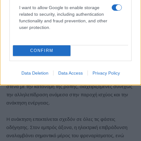
I want to allow Google to enable storage
related to security, including authentication
functionality and fraud prevention, and other
user protection.
Δυναμική διαχείριση ενέργειας
CONFIRM
Το σύστημα διαχείρισης ενέργειας του Audi Nuvolari αντλεί
επίσης έμπνευση από τον μηχανοκίνητο αθλητισμό. Οι
Data Deletion
Data Access
Privacy Policy
στρατηγικές boost και ανάκτησης ενέργειας συνδέονται
στενά με την κατανομή της ροπής, διαχειριζόμενες συνεχώς
την αλληλεπίδραση ανάμεσα στην παροχή ισχύος και την
ανάκτηση ενέργειας.
Η ανάκτηση επεκτείνεται σχεδόν σε όλες τις φάσεις
οδήγησης. Στον εμπρός άξονα, η ηλεκτρική επιβράδυνση
αναλαμβάνει σημαντικό μέρος του φρεναρίσματος, ενώ