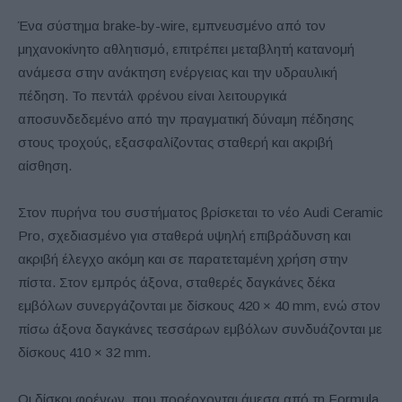
Ένα σύστημα brake-by-wire, εμπνευσμένο από τον
μηχανοκίνητο αθλητισμό, επιτρέπει μεταβλητή κατανομή
ανάμεσα στην ανάκτηση ενέργειας και την υδραυλική
πέδηση. Το πεντάλ φρένου είναι λειτουργικά
αποσυνδεδεμένο από την πραγματική δύναμη πέδησης
στους τροχούς, εξασφαλίζοντας σταθερή και ακριβή
αίσθηση.
Στον πυρήνα του συστήματος βρίσκεται το νέο Audi Ceramic
Pro, σχεδιασμένο για σταθερά υψηλή επιβράδυνση και
ακριβή έλεγχο ακόμη και σε παρατεταμένη χρήση στην
πίστα. Στον εμπρός άξονα, σταθερές δαγκάνες δέκα
εμβόλων συνεργάζονται με δίσκους 420 × 40 mm, ενώ στον
πίσω άξονα δαγκάνες τεσσάρων εμβόλων συνδυάζονται με
δίσκους 410 × 32 mm.
Οι δίσκοι φρένων, που προέρχονται άμεσα από τη Formula