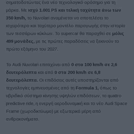
σηματοδοτώντας ένα νέο τεχνολογικό ορόσημο για τη
μάρκα. Με
ισχύ 1.001 PS και τελική ταχύτητα άνω των
350 km/h,
το Nuvolari αναμένεται να αποτελέσει το
ισχυρότερο και ταχύτερο μοντέλο παραγωγής στην ιστορία
των τεσσάρων κύκλων. Το supercar θα παραχθεί σε
μόλις
499 μονάδες,
με τις πρώτες παραδόσεις να ξεκινούν το
πρώτο εξάμηνο του 2027.
Το Audi Nuvolari επιταχύνει από
0 στα 100 km/h σε 2,6
δευτερόλεπτα
και από
0 στα 200 km/h σε 6,8
δευτερόλεπτα.
Οι επιδόσεις αυτές υποστηρίζονται από
τεχνολογίες εμπνευσμένες από τη
Formula 1,
όπως το
υβριδικό σύστημα κίνησης υψηλών επιδόσεων, το quattro
predictive ride, η ενεργή αεροδυναμική και το νέο Audi Space
Frame (χωροδικτύωμα) με εξωτερικά μέρη από
ανθρακονήματα.