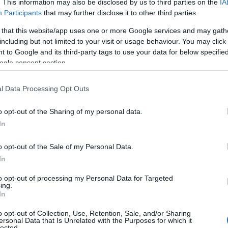
. This information may also be disclosed by us to third parties on the
IA
Participants
that may further disclose it to other third parties.
 that this website/app uses one or more Google services and may gath
including but not limited to your visit or usage behaviour. You may click 
 to Google and its third-party tags to use your data for below specifi
ogle consent section.
l Data Processing Opt Outs
ατρέπεται σε μία αμιγώς ηλεκτρική μάρκα. Οδεύοντας
 σε όλο τον κόσμο δείχνουν έμπρακτα τον ενθουσιασμό
o opt-out of the Sharing of my personal data.
 πρώτο εξάμηνο του 2021, το μερίδιο αυτών των
In
λήσεων της Βρετανικής πολυτελούς μάρκας ήδη
o opt-out of the Sale of my Personal Data.
ούλησε 157.799 αυτοκίνητα σε όλο τον κόσμο από τον
In
ώντας το αποτέλεσμα της αντίστοιχης περσινής περιόδου
ις των οχημάτων MINI με εξηλεκτρισμένα κινητήρια
to opt-out of processing my Personal Data for Targeted
ing.
ο εξάμηνο του 2021.
In
o opt-out of Collection, Use, Retention, Sale, and/or Sharing
οδήγηση μηδενικών ρύπων αναδεικνύεται το αμιγώς
ersonal Data that Is Unrelated with the Purposes for which it
lected.