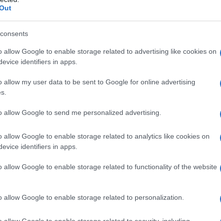
νάλωση ηλεκτρικής ενέργειας: 17,6 – 15,2 kWh/100 km
Out
DC) με πωλήσεις 13.454 μονάδων το διάστημα
μονάδες του πρώτου αμιγώς ηλεκτρικού μοντέλου της
consents
οφόρησε στην αγορά μέχρι το τέλος Ιουνίου 2021.
o allow Google to enable storage related to advertising like cookies on
evice identifiers in apps.
ήφιους πελάτες υπέρ μιας βιώσιμης διασκεδαστικής
 Countryman
ALL4
(συνδυασμένη κατανάλωση
o allow my user data to be sent to Google for online advertising
 – 1,9 l/100 km κατά NEDC, συνδυασμένη κατανάλωση
s.
m κατά WLTP, 14,8 – 14,1 kWh/100 km κατά NEDC,
to allow Google to send me personalized advertising.
τά WLTP, 48 – 44 g/km κατά NEDC). Το plug-in υβριδικό
αύξησε τις πωλήσεις του στις 10.323 μονάδες το πρώτο
o allow Google to enable storage related to analytics like cookies on
evice identifiers in apps.
o allow Google to enable storage related to functionality of the website
ύσεις και την απόδοση των οχημάτων της και επόμενο
», δήλωσε ο
Bernd Körber
, επικεφαλής της μάρκας MINI.
ικότητα μηδενικών εκπομπών ρύπων είναι ο ιδανικός
o allow Google to enable storage related to personalization.
o allow Google to enable storage related to security, including