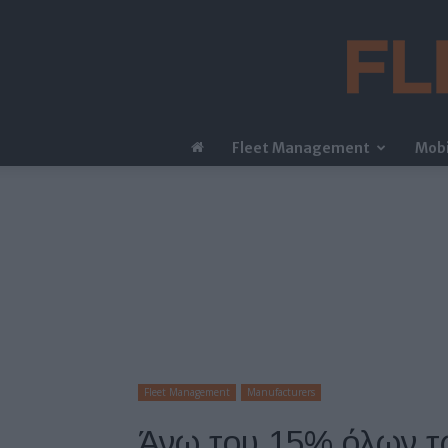
Fleet Management
Mobi
Fleet Management
Manufacturers
Άνω του 15% όλων τω