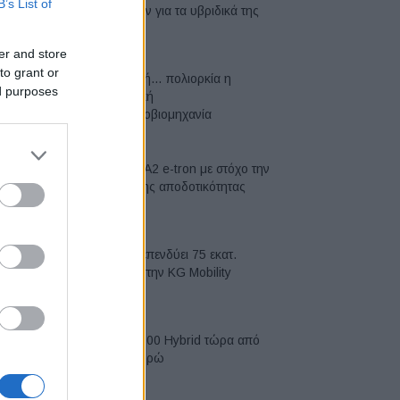
B’s List of
μπαταριών για τα υβριδικά της
07/08/2026
er and store
to grant or
Σε κινεζική… πολιορκία η
ed purposes
ευρωπαϊκή
αυτοκινητοβιομηχανία
06/08/2026
Νέο Audi A2 e-tron με στόχο την
κορυφή της αποδοτικότητας
05/08/2026
Η Chery επενδύει 75 εκατ.
δολάρια στην KG Mobility
04/08/2026
Το FIAT 500 Hybrid τώρα από
18.990 ευρώ
04/08/2026