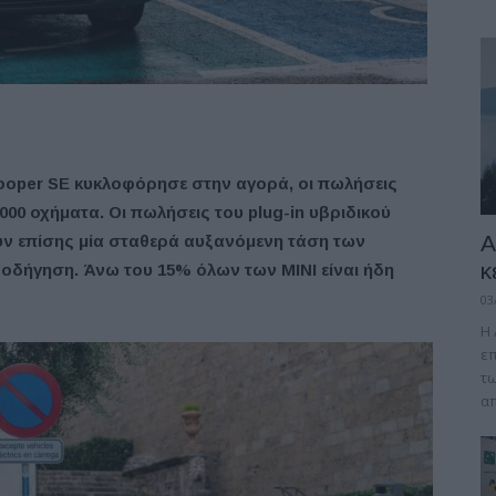
Cooper SE κυκλοφόρησε στην αγορά, οι πωλήσεις
000 οχήματα. Οι πωλήσεις του plug-in υβριδικού
A
υν επίσης μία σταθερά αυξανόμενη τάση των
κ
οδήγηση. Άνω του 15% όλων των MINI είναι ήδη
03
Η 
επ
τω
απ