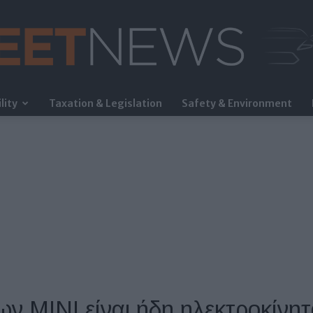
lity
Taxation & Legislation
Safety & Environment
FleetNews
ν MINI είναι ήδη ηλεκτροκίνη