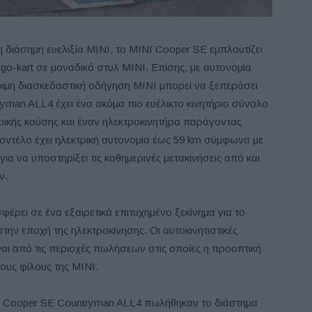
η διάσημη ευελιξία ΜΙΝΙ, το MINI Cooper SE εμπλουτίζει
 go-kart σε μοναδικό στυλ ΜΙΝΙ. Επίσης, με αυτονομία
ριμη διασκεδαστική οδήγηση MINI μπορεί να ξεπεράσει
yman ALL4 έχει ένα ακόμα πιο ευέλικτο κινητήριο σύνολο
ερικής καύσης και έναν ηλεκτροκινητήρα παράγοντας
 μοντέλο έχει ηλεκτρική αυτονομία έως 59 km σύμφωνα με
α να υποστηρίξει τις καθημερινές μετακινήσεις από και
ν.
σφέρει σε ένα εξαιρετικά επιτυχημένο ξεκίνημα για το
ην εποχή της ηλεκτροκίνησης. Οι αυτοκινητιστικές
ναι από τις περιοχές πωλήσεων στις οποίες η προοπτική
ους φίλους της ΜΙΝΙ.
NI Cooper SE Countryman ALL4 πωλήθηκαν το διάστημα