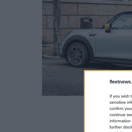
fleetnews.
If you wish 
sensitive in
confirm you
continue se
information 
further disc