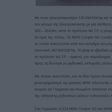
Με έναν ηλεκτροκινητήρα 135 kW/184 hp και τ
τον κόσμο της ηλεκτροκίνησης με μία αίσθηση
203 – 234 km, κατά το πρότυπο WLTP, η γνώ
τα όρια της πόλης. Το MINI Cooper SE Countr
το οποίο αποτελείται από τον κινητήρα εσωτ
συνολικά 162 kW/220 hp. Το plug-in υβριδικό
το πρότυπο WLTP – αρκετή, για παράδειγμα, γι
προς τη δουλειά με μηδενικές εκπομπές ρύπω
Με τέτοιες ικανότητες, και τα δύο έχουν συνει
μετασχηματισμό της μάρκας MINI οδεύοντας στ
αγορές σε Γερμανία και Ηνωμένο Βασίλειο εί
της οδήγησης μηδενικών ρύπων ενθουσιάζει τ
Στη Γερμανία, 6.324 MINI Cooper SE και MI