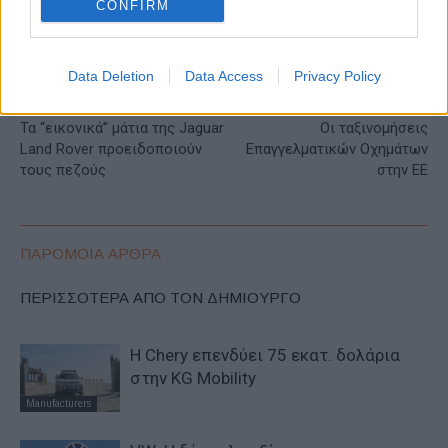
CONFIRM
Data Deletion
Data Access
Privacy Policy
Προηγούμενο άρθρο
Επόμενο άρθρο
Τα “εικονικά” μάτια της Jaguar
Οι ταξινομήσεις
Land Rover προειδοποιούν
Επαγγελματικών Οχημάτων
τους πεζούς
στην ΕΕ
ΠΑΡΟΜΟΙΑ ΑΡΘΡΑ
ΠΕΡΙΣΣΟΤΕΡΑ ΑΠΟ ΤΟΝ ΔΗΜΙΟΥΡΓΟ
Η Chery επενδύει 75 εκατ. δολάρια
στην KG Mobility
Manufacturers