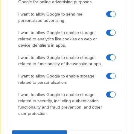
Google for online advertising purposes.
I want to allow Google to send me
personalized advertising.
Alpha Bank: Για πρώτη φορά το Αρχαίο Θέατρο Επιδαύρου
I want to allow Google to enable storage
άνοιξε τις πύλες του σε όλους
related to analytics like cookies on web or
device identifiers in apps.
I want to allow Google to enable storage
related to functionality of the website or app.
ESG Report 2025: Πώς η ΑΒ Βασιλόπουλος μετατρέπει τη
I want to allow Google to enable storage
βιωσιμότητα σε καθημερινή πράξη
related to personalization.
I want to allow Google to enable storage
related to security, including authentication
functionality and fraud prevention, and other
ΕΤΙΚΕΤΕΣ
Jaguar
Land Rover
Πέτρος Πετρόπουλος ΑΕΒΕ
user protection.