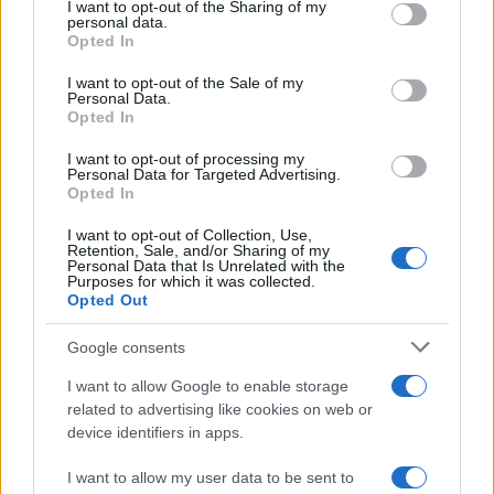
1 δισ. ευρώ ως το 2028 για
not limited to your visit or usage behaviour. You may click to
I want to opt-out of the Sharing of my
personal data.
την Ενέργεια
grant or deny consent to Google and its third-party tags to
Opted In
Viohalco: Αυξημένος κατά
use your data for below specified purposes in below Google
14% ο τζίρος στο α'
consent section.
εξάμηνο, στα 4,3 δισ. ευρώ
I want to opt-out of the Sale of my
Personal Data.
– Στα 446 εκατ. ευρώ τα
Opted In
EBITDA
I want to opt-out of processing my
Personal Data for Targeted Advertising.
Opted In
I want to opt-out of Collection, Use,
Retention, Sale, and/or Sharing of my
Η συμφωνία Arval-Athlon αναδιαμορφώνει την αγορά leasing
Personal Data that Is Unrelated with the
Purposes for which it was collected.
Opted Out
Google consents
I want to allow Google to enable storage
VW: Η δύσκολη εξίσωση
related to advertising like cookies on web or
της αναδιάρθρωσης
18η συνεχόμενη χρονιά για
device identifiers in apps.
τον ΟΤΕ στη διεθνή σειρά
δεικτών FTSE4Good
I want to allow my user data to be sent to