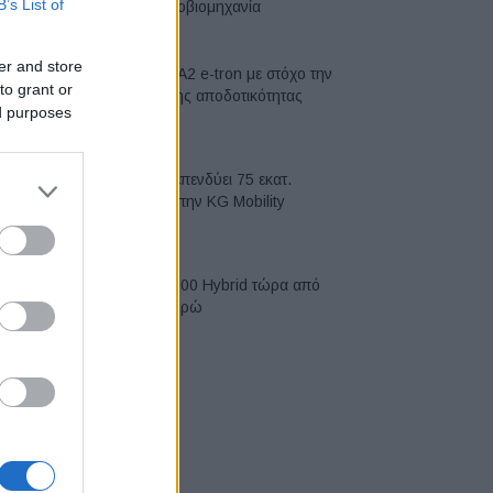
B’s List of
αυτοκινητοβιομηχανία
06/08/2026
er and store
Νέο Audi A2 e-tron με στόχο την
to grant or
κορυφή της αποδοτικότητας
ed purposes
05/08/2026
Η Chery επενδύει 75 εκατ.
δολάρια στην KG Mobility
04/08/2026
Το FIAT 500 Hybrid τώρα από
18.990 ευρώ
04/08/2026