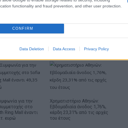
cation functionality and fraud prevention, and other user protection.
CONFIRM
Mundo Deportivo για Παναθηναϊκό: «Μια
πεντάδα που σπέρνει τον φόβο στην
Data Deletion
Data Access
Privacy Policy
Ευρώπη»
Συμφωνία για την
Χρηματιστήριο Αθηνών:
συμμετοχής στο
Εβδομαδιαία άνοδος 1,76%,
th Ring Mall έναντι
κέρδη 23,31% από τις αρχές
ατ. ευρώ
του έτους