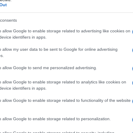
Out
consents
o allow Google to enable storage related to advertising like cookies on
evice identifiers in apps.
καθ ‘όλη τη διάρκεια του ταξιδιού από το εργοστάσιο
o allow my user data to be sent to Google for online advertising
s.
στις εγκαταστάσεις του αντιπροσώπου.
δεδομένα e-CMR) ενός οχήματος που παραδίδεται σε
to allow Google to send me personalized advertising.
o allow Google to enable storage related to analytics like cookies on
 συλλαμβάνει όλες τις πληροφορίες που
evice identifiers in apps.
ιδιού του VIN μέσω της αλυσίδας εφοδιασμού.
o allow Google to enable storage related to functionality of the website
ιμη για όλους τους χειρισμούς οχημάτων σε όλες τις
τα
o allow Google to enable storage related to personalization.
o allow Google to enable storage related to security, including