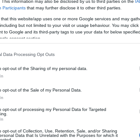
. This information may also be disclosed by us to third parties on the
IA
α”.
Participants
that may further disclose it to other third parties.
 that this website/app uses one or more Google services and may gath
οδιαστική αλυσίδα για την αυτοκινητοβιομηχανία
including but not limited to your visit or usage behaviour. You may click 
 to Google and its third-party tags to use your data for below specifi
ogle consent section.
α κορυφαίων ευρωπαϊκών παρόχων υπηρεσιών logistics
ν ψηφιακών διαδικασιών στην αυτοκινητοβιομηχανία, σε
l Data Processing Opt Outs
ηση και εξακολουθεί να λειτουργεί σε μεγάλο βαθμό με
τοποιεί μια λειτουργία end-to-end track & trace για
o opt-out of the Sharing of my personal data.
ας στους αντιπροσώπους να ενημερώνουν καλύτερα τους
In
δοσης και να παρέχουν πληροφόρηση σε πραγματικό
ασμού για κατασκευαστές και ιδιοκτήτες στόλου.
o opt-out of the Sale of my Personal Data.
In
to opt-out of processing my Personal Data for Targeted
ing.
In
o opt-out of Collection, Use, Retention, Sale, and/or Sharing
ersonal Data that Is Unrelated with the Purposes for which it
lected.