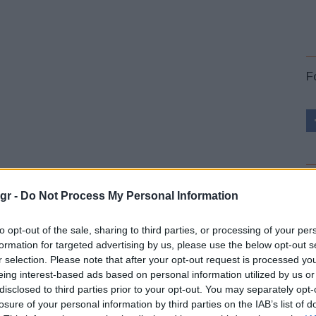
F
L
gr -
Do Not Process My Personal Information
ης πλατφόρμας Vinturas για διαφάνεια στην αλυσίδα
ο, συμπεριλαμβανομένων όλων των μεταφορών
to opt-out of the sale, sharing to third parties, or processing of your per
”, λέει ο
Jon Kuiper
, CEO της εταιρείας. “Ως εκ τούτου,
formation for targeted advertising by us, please use the below opt-out s
η με την καινοτομία, την ψηφιοποίηση και τη
r selection. Please note that after your opt-out request is processed y
eing interest-based ads based on personal information utilized by us or
ολής μας, αυτή η επιδότηση θα μας επιτρέψει να
disclosed to third parties prior to your opt-out. You may separately opt-
εφαρμογών, προκειμένου να δημιουργήσουμε
losure of your personal information by third parties on the IAB’s list of
παράδοση ενός ηλεκτρονικού δελτίου αποστολής (e-CMR),