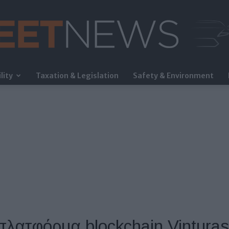
lity
Taxation & Legislation
Safety & Environment
FleetNews
 πλατφόρμα blockchain Vinturas