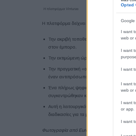
Opted 
Η πλατφόρμα Vinturas
Google 
Η πλατφόρμα δείχνει
I want t
web or d
Την ακριβή τοποθεσία του οχήματος (VIN) 
στον έμπορο.
I want t
purpose
Την εκτιμώμενη ώρα άφιξης του οχήματος 
Την πραγματική «απόδειξη παράδοσης» (
I want 
έναν αντιπρόσωπο.
I want t
Ένα πλήρως ψηφιακό ίχνος εγγράφων, που
web or d
συγκεντρώθηκαν κατά τη διάρκεια του ταξ
I want t
Αυτή η λειτουργικότητα είναι επίσης διαθέσ
or app.
διαδικασίες για τα μεταχειρισμένα αυτοκίνη
I want t
Φωτογραφία από European Investment Bank
I want t