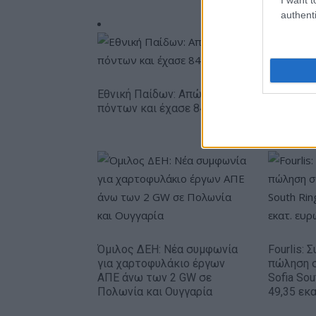
authenti
Εθνική Παίδων: Απώλεσε προβάδισμα 13
πόντων και έχασε 84-89 από το Ισραήλ
Όμιλος ΔΕΗ: Νέα συμφωνία
Fourlis: 
για χαρτοφυλάκιο έργων
πώληση 
ΑΠΕ άνω των 2 GW σε
Sofia Sou
Πολωνία και Ουγγαρία
49,35 εκ