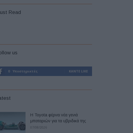
ust Read
ollow us
0
Υποστηρικτές
ΚΆΝΤΕ LIKE
atest
Η Toyota φέρνει νέα γενιά
μπαταριών για τα υβριδικά της
07/08/2026