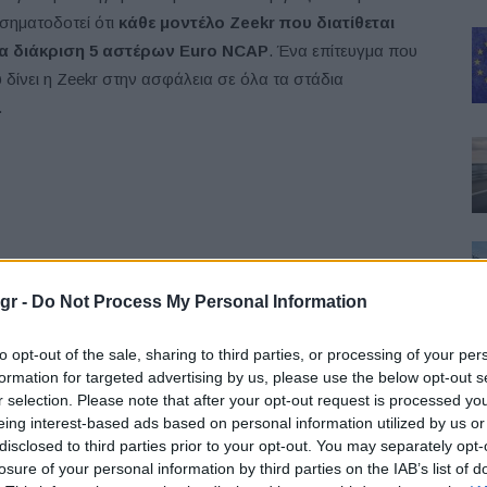
 σηματοδοτεί ότι
κάθε μοντέλο
Zeekr
που διατίθεται
ία διάκριση 5 αστέρων
Euro
NCAP
. Ένα επίτευγμα που
δίνει η Zeekr στην ασφάλεια σε όλα τα στάδια
.
gr -
Do Not Process My Personal Information
to opt-out of the sale, sharing to third parties, or processing of your per
formation for targeted advertising by us, please use the below opt-out s
r selection. Please note that after your opt-out request is processed y
eing interest-based ads based on personal information utilized by us or
disclosed to third parties prior to your opt-out. You may separately opt-
losure of your personal information by third parties on the IAB’s list of