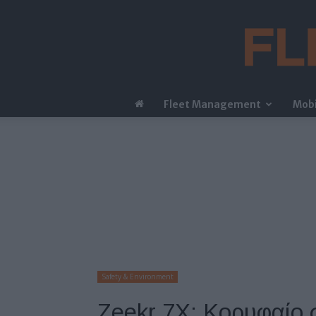
Fleet Management
Mobi
Safety & Environment
Zeekr 7X: Κορυφαίο