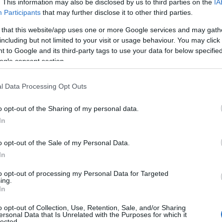
. This information may also be disclosed by us to third parties on the
IA
Participants
that may further disclose it to other third parties.
 that this website/app uses one or more Google services and may gath
including but not limited to your visit or usage behaviour. You may click 
 to Google and its third-party tags to use your data for below specifi
ogle consent section.
l Data Processing Opt Outs
o opt-out of the Sharing of my personal data.
In
o opt-out of the Sale of my Personal Data.
In
to opt-out of processing my Personal Data for Targeted
ing.
In
r X, έχει αναπτυχθεί πάνω στη σύγχρονη
SEA
modular
ξυπνο συνδυασμό υλικών, συμπεριλαμβανομένου υπερ-
o opt-out of Collection, Use, Retention, Sale, and/or Sharing
ersonal Data that Is Unrelated with the Purposes for which it
τασία επιβατών. Μοναδικό χαρακτηριστικό του Zeekr 7X
lected.