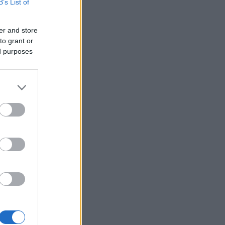
B’s List of
er and store
to grant or
ed purposes