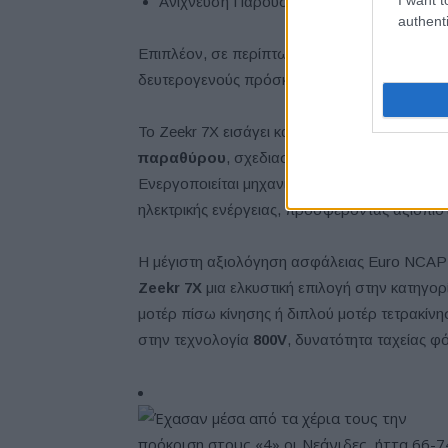
Ανίχνευση Παρουσίας Παιδιού
authenti
Επιπλέον, σε περίπτωση σύγκρουσης, το σύσ
δευτερογενούς πρόσκρουσης.
Το Zeekr 7X εισάγει και ένα
μοναδικό χαρακ
παραθύρου
, σχεδιασμένο να διευκολύνει τη
Ενεργοποιείται μηχανικά, μέσω μοχλού κάτω 
ηλεκτρικής ενέργειας, προσφέροντας αξιόπιστ
Η μέγιστη αξιολόγηση ασφάλειας Euro NCAP α
Zeekr
7
X
μια ελκυστική επιλογή στην κατηγορ
μοτέρ πίσω κίνησης ή διπλού μοτέρ τετρακίν
στην τεχνολογία
800
V
, δυνατότητα ταχείας φ