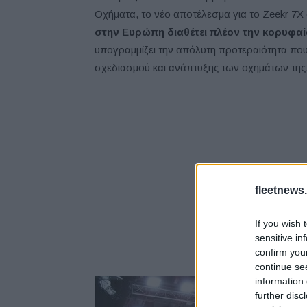
Οχήματα, το νέο αποτέλεσμα για το Zeekr 7X
στην Ευρώπη διαθέτει πλέον την κορυφα
υπογραμμίζει την απόλυτη προτεραιότητα που 
σχεδιασμού και ανάπτυξης των οχημάτων της
fleetnews.
If you wish 
sensitive in
confirm you
continue se
information 
further disc