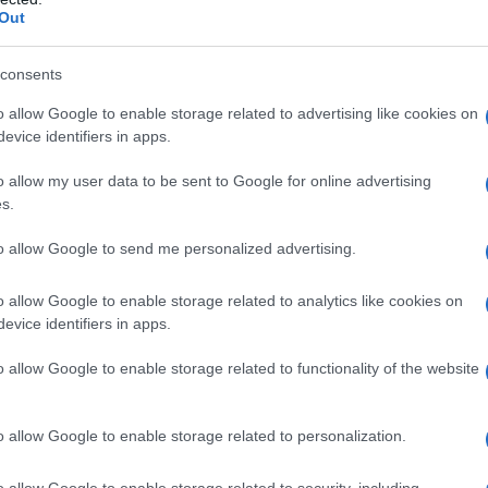
 μία ενιαία χυτή αλουμινένια δομή, αντί για
Out
υ αυξάνει τη στιβαρότητα του αμαξώματος και, κατ’
consents
o allow Google to enable storage related to advertising like cookies on
αι μια πλήρης σουίτα
προηγμένων συστημάτων
evice identifiers in apps.
o allow my user data to be sent to Google for online advertising
s.
με ανίχνευση πεζών & ποδηλατών
to allow Google to send me personalized advertising.
o allow Google to enable storage related to analytics like cookies on
evice identifiers in apps.
o allow Google to enable storage related to functionality of the website
ορίας εμπρός & πίσω
το Head-up Display
o allow Google to enable storage related to personalization.
o allow Google to enable storage related to security, including