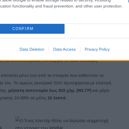
cation functionality and fraud prevention, and other user protection.
τημα πέδησης ενεργοποιείται αυτόματα για την αποφυγή
CONFIRM
τηριστικό ασφάλειας
: έναν
αυτόματο θραυστήρα
ν έξοδο από το όχημα αν αυτό εγκλωβιστεί σε νερό.
Data Deletion
Data Access
Privacy Policy
από το υποβραχιόνιο του οδηγού, χωρίς χρήση
η και αποτελεσματική λειτουργία σε κάθε συνθήκη.
ποτελεί μόνο ένα από τα στοιχεία που καθιστούν το
ία του. Το αμιγώς ηλεκτρικό SUV προσφέρεται με επιλογή
ησης,
μέγιστη αυτονομία έως 615 χλμ. (
WLTP
)
και χάρη
όρτισης 10-80% σε μόλις
13 λεπτά
.