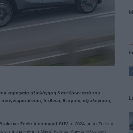
M
F
 την κορυφαία αξιολόγηση 5 αστέρων από τον
L
ο αναγνωρισμένους διεθνώς θεσμούς αξιολόγησης
Brake
και
Zeekr
X
compact
SUV
το 2024, με το Zeekr X
ss
για την κατηγορία Μικρό SUV και Αμιγώς Ηλεκτρικά