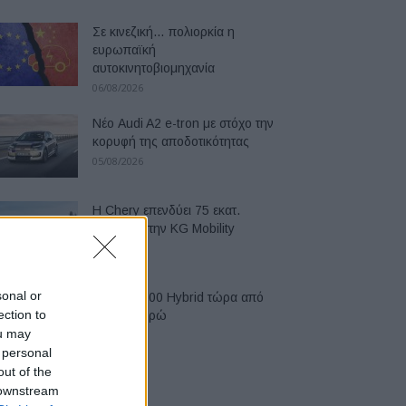
Σε κινεζική… πολιορκία η
ευρωπαϊκή
αυτοκινητοβιομηχανία
06/08/2026
Νέο Audi A2 e-tron με στόχο την
κορυφή της αποδοτικότητας
05/08/2026
Η Chery επενδύει 75 εκατ.
δολάρια στην KG Mobility
04/08/2026
sonal or
Το FIAT 500 Hybrid τώρα από
ection to
18.990 ευρώ
ou may
04/08/2026
 personal
out of the
 downstream