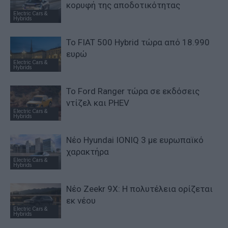
κορυφή της αποδοτικότητας
Electric Cars &
Hybrids
Το FIAT 500 Hybrid τώρα από 18.990
ευρώ
Electric Cars &
Hybrids
Το Ford Ranger τώρα σε εκδόσεις
ντίζελ και PHEV
Electric Cars &
Hybrids
Νέο Hyundai IONIQ 3 με ευρωπαϊκό
χαρακτήρα
Electric Cars &
Hybrids
Νέο Zeekr 9X: Η πολυτέλεια ορίζεται
εκ νέου
Electric Cars &
Hybrids