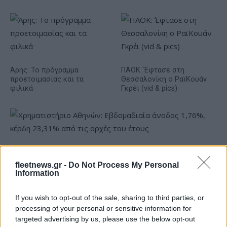
Άρης: Το πρόγραμμα
ΠΑΟΚ: Έφτασε στη
προετοιμασίας και τα
Θεσσαλονίκη ο ΡαϊΚουάν
φιλικά
Γκρέι (vid & pics)
Χρηματιστήριο Αθηνών: Εβδομαδιαία άνοδος 1,76%, κέρδη
23,31% από τις αρχές του έτους
fleetnews.gr -
Do Not Process My Personal
Information
If you wish to opt-out of the sale, sharing to third parties, or
processing of your personal or sensitive information for
targeted advertising by us, please use the below opt-out