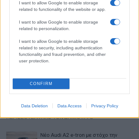
I want to allow Google to enable storage
related to functionality of the website or app.
I want to allow Google to enable storage
related to personalization.
I want to allow Google to enable storage
related to security, including authentication
functionality and fraud prevention, and other
Προηγούμενο άρθρο
Επόμενο άρθρο
user protection.
Η PEUGEOT γιορτάζει 100
Νέα Bentley Flying Spur:
χρόνια ιστορίας στις 24 ΩΡΕΣ
Χειροποίητη πολυτέλεια με
του LE MANS
επιδόσεις supercar
CONFIRM
ΠΑΡΟΜΟΙΑ ΑΡΘΡΑ
Data Deletion
Data Access
Privacy Policy
ΠΕΡΙΣΣΟΤΕΡΑ ΑΠΟ ΤΟΝ ΔΗΜΙΟΥΡΓΟ
Νέο Audi A2 e-tron με στόχο την