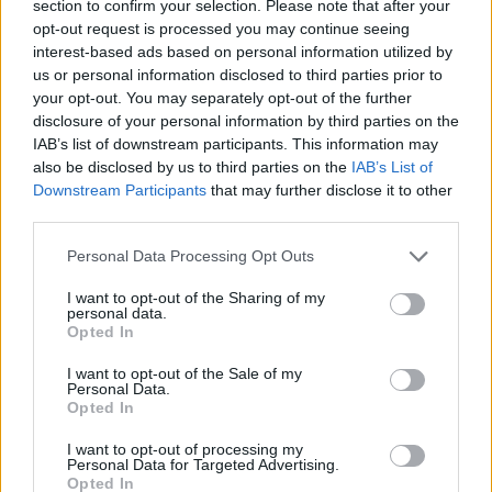
section to confirm your selection. Please note that after your
opt-out request is processed you may continue seeing
interest-based ads based on personal information utilized by
us or personal information disclosed to third parties prior to
Ελληνική Αναπτυξιακή
Υπ. Μεταφορών: Οριστική
your opt-out. You may separately opt-out of the further
Τράπεζα: Με «προίκα» 2
λύση στο ζήτημα των
disclosure of your personal information by third parties on the
δισ. ευρώ ανοίγει δρόμο για
πινακίδων κυκλοφορίας -
δάνεια έως 5 δισ. σε
Τέλος στις χρονοβόρες
IAB’s list of downstream participants. This information may
μικρομεσαίες
διαδικασίες
also be disclosed by us to third parties on the
IAB’s List of
Downstream Participants
that may further disclose it to other
third parties.
Please note that this website/app uses one or more Google
Personal Data Processing Opt Outs
Η Chery επενδύει 75 εκατ. δολάρια στην KG Mobility
services and may gather and store information including but
not limited to your visit or usage behaviour. You may click to
I want to opt-out of the Sharing of my
personal data.
grant or deny consent to Google and its third-party tags to
Opted In
use your data for below specified purposes in below Google
consent section.
I want to opt-out of the Sale of my
Personal Data.
Opted In
Το FIAT 500 Hybrid τώρα
από 18.990 ευρώ
I want to opt-out of processing my
Personal Data for Targeted Advertising.
Opted In