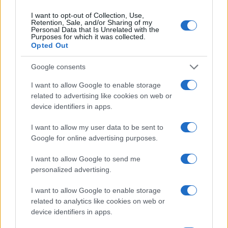
Ατρόμητος και Novibet
συνεχίζουν μαζί: Ανανέωση
I want to opt-out of Collection, Use,
της συνεργασίας τους μέχρι
Retention, Sale, and/or Sharing of my
το 2028
Personal Data that Is Unrelated with the
Purposes for which it was collected.
Opted Out
Google consents
I want to allow Google to enable storage
18η συνεχόμενη χρονιά για τον ΟΤΕ στη διεθνή σειρά
related to advertising like cookies on web or
δεικτών FTSE4Good
device identifiers in apps.
I want to allow my user data to be sent to
Google for online advertising purposes.
I want to allow Google to send me
Alpha Bank: Για πρώτη φορά το Αρχαίο Θέατρο Επιδαύρου
personalized advertising.
άνοιξε τις πύλες του σε όλους
I want to allow Google to enable storage
related to analytics like cookies on web or
device identifiers in apps.
ΕΤΙΚΕΤΕΣ
Honda
Ιαπωνία