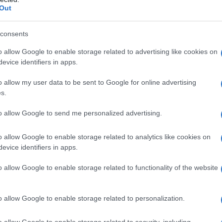
Out
Μασλαρινός: «Ήταν δύσκολο μετά τον
consents
αποκλεισμό, αλλά βγάλαμε αντίδραση»
o allow Google to enable storage related to advertising like cookies on
evice identifiers in apps.
o allow my user data to be sent to Google for online advertising
s.
to allow Google to send me personalized advertising.
Συμφωνία για την
Χρηματιστήριο Αθηνών:
συμμετοχής στο
Εβδομαδιαία άνοδος 1,76%,
o allow Google to enable storage related to analytics like cookies on
th Ring Mall έναντι
κέρδη 23,31% από τις αρχές
evice identifiers in apps.
ατ. ευρώ
του έτους
o allow Google to enable storage related to functionality of the website
o allow Google to enable storage related to personalization.
o allow Google to enable storage related to security, including