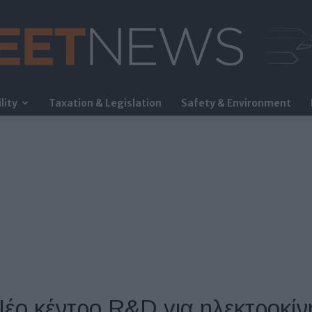
lity
Taxation & Legislation
Safety & Environment
FleetNews
έο κέντρο R&D για ηλεκτροκί