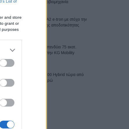
B’s List of
αυτοκινητοβιομηχανία
06/08/2026
er and store
Νέο Audi A2 e-tron με στόχο την
to grant or
κορυφή της αποδοτικότητας
ed purposes
05/08/2026
Η Chery επενδύει 75 εκατ.
δολάρια στην KG Mobility
04/08/2026
Το FIAT 500 Hybrid τώρα από
18.990 ευρώ
04/08/2026