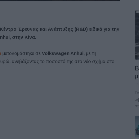
Κέντρο Έρευνας και Ανάπτυξης (R&D) ειδικά για την
nhui, στην Κίνα.
n
μετονομάστηκε σε
Volkswagen
Anhui
, με τη
ευρώ, ανεβάζοντας το ποσοστό της στο νέο σχήμα στο
B
μ
03
Το
υψ
στ