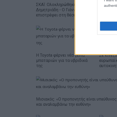
ΣΚΑΪ: Ολοκληρώθηκε η θητεία του Γρηγόρη
authenti
Δημητριάδη - Ο Γιάννης Αλαφούζος
επιστρέφει στη θέση του CEO
Η Toyota φέρνει νέα γενιά
Σε κινεζι
μπαταριών για τα υβριδικά
ευρωπαϊ
της
αυτοκινη
Μισιακός: «Ο προπονητής είναι υπεύθυνος
και αναλαμβάνω την ευθύνη»