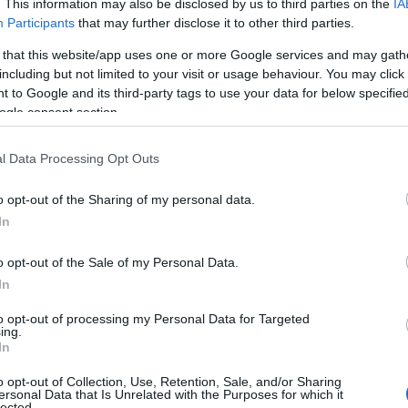
. This information may also be disclosed by us to third parties on the
IA
χανικών και σχεδιαστών σε βάθος πενταετίας. Το 2021 θα
Participants
that may further disclose it to other third parties.
ού της Volkswagen Anhui, με την επέκταση των υποδομών
 that this website/app uses one or more Google services and may gath
ής, συν την κατασκευή εργαστηρίου μπαταριών, καθώς και
including but not limited to your visit or usage behaviour. You may click 
Το εργοστάσιο πλήρους κλίμακας για ηλεκτρικά
 to Google and its third-party tags to use your data for below specifi
0.000 μονάδες ετησίως, αναμένεται να έχει ολοκληρωθεί
ogle consent section.
να βγαίνει από τη γραμμή παραγωγής το 2023.
l Data Processing Opt Outs
7, η Volkswagen έχει αναπτύξει έντονα το τοπικό
τών της Anhui, που ειδικεύονται στην ηλεκτροκίνηση.
o opt-out of the Sharing of my personal data.
φατα ένα στρατηγικό μερίδιο στη Gotion, τον
In
να ευρύτερο πάρκο προμηθευτών κοντά στο εργοστάσιο
o opt-out of the Sale of my Personal Data.
τοχεύει να δημιουργήσει και έναν ψηφιακό κόμβο στην
In
άπτυξη τεχνολογίας συνδεσιμότητας και ψηφιακών
up.
to opt-out of processing my Personal Data for Targeted
ing.
In
o opt-out of Collection, Use, Retention, Sale, and/or Sharing
ersonal Data that Is Unrelated with the Purposes for which it
lected.