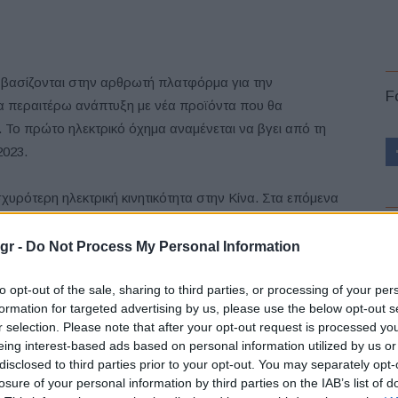
α βασίζονται στην αρθρωτή πλατφόρμα για την
F
ια περαιτέρω ανάπτυξη με νέα προϊόντα που θα
 Το πρώτο ηλεκτρικό όχημα αναμένεται να βγει από τη
2023.
σχυρότερη ηλεκτρική κινητικότητα στην Κίνα. Στα επόμενα
σύγχρονη παραγωγή βασισμένη στην MEB, μία νέα,
L
γικές λύσεις από το κέντρο Ε&Α στην Anhui. Η φετινή
gr -
Do Not Process My Personal Information
 επιταχύνει την πρόοδο της Volkswagen Anhui, η οποία
to opt-out of the sale, sharing to third parties, or processing of your per
ινητικότητα και την ψηφιοποίηση του Volkswagen Group”,
formation for targeted advertising by us, please use the below opt-out s
kswagen Group
.
r selection. Please note that after your opt-out request is processed y
eing interest-based ads based on personal information utilized by us or
ντων, η διασφάλιση ποιότητας, η δημιουργία και δοκιμές
disclosed to third parties prior to your opt-out. You may separately opt-
νωθούν σε μία εγκατάσταση που θα καλύπτει ολόκληρη
losure of your personal information by third parties on the IAB’s list of