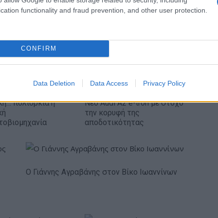
Media: Με ενίσχυση 8 εκατ. ευρώ σε 451
cation functionality and fraud prevention, and other user protection.
επιχειρήσεις ξεκίνησε το πρόγραμμα
στήριξης- Κάλυψη εισφορών ΕΔΟΕΑΠ
CONFIRM
Data Deletion
Data Access
Privacy Policy
κή… πολιορκία η
Νέο Audi A2 e-tron με στόχο
κή
την κορυφή της
τοβιομηχανία
αποδοτικότητας
Ο Γιάννης Αγραβάνης στον Βίκο Ιωαννίνων