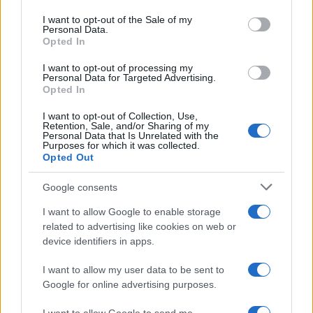
use your data for below specified purposes in below Google
εκατ. ευρώ και αύξηση
Χρηματοοικονομικός
consent section.
I want to opt-out of the Sale of my
κερδών 57% - Τα νέα
σύμβουλος της ΔΕΗ για την
Personal Data.
στοιχήματα σε low & non
είσοδο στην πολωνική
Opted In
alcohol
αγορά ενέργειας
I want to opt-out of processing my
Personal Data for Targeted Advertising.
Opted In
I want to opt-out of Collection, Use,
Η Chery επενδύει 75 εκατ. δολάρια στην KG Mobility
Retention, Sale, and/or Sharing of my
Personal Data that Is Unrelated with the
Purposes for which it was collected.
Opted Out
Google consents
Το FIAT 500 Hybrid τώρα
I want to allow Google to enable storage
από 18.990 ευρώ
related to advertising like cookies on web or
device identifiers in apps.
Ατρόμητος και Novibet
I want to allow my user data to be sent to
συνεχίζουν μαζί: Ανανέωση
Google for online advertising purposes.
της συνεργασίας τους μέχρι
το 2028