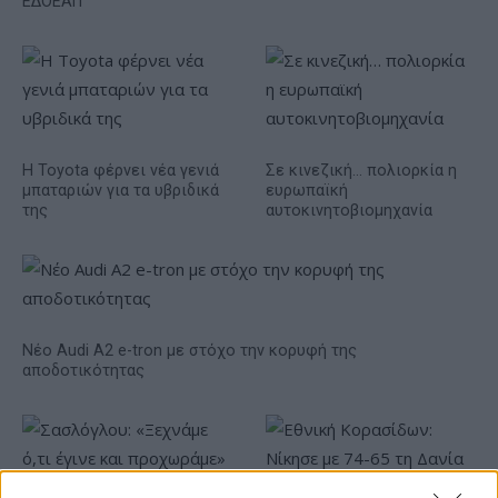
ΕΔΟΕΑΠ
Η Toyota φέρνει νέα γενιά
Σε κινεζική… πολιορκία η
μπαταριών για τα υβριδικά
ευρωπαϊκή
της
αυτοκινητοβιομηχανία
Νέο Audi A2 e-tron με στόχο την κορυφή της
αποδοτικότητας