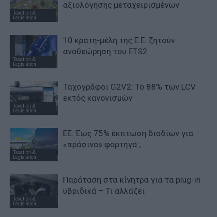
αξιολόγησης μεταχειρισμένων
Taxation &
Legislation
10 κράτη-μέλη της Ε.Ε. ζητούν
αναθεώρηση του ETS2
Taxation &
Legislation
Ταχογράφοι G2V2: Το 88% των LCV
εκτός κανονισμών
Taxation &
Legislation
ΕΕ: Έως 75% έκπτωση διοδίων για
«πράσινα» φορτηγά ;
Taxation &
Legislation
Παράταση στα κίνητρα για τα plug-in
υβριδικά – Τι αλλάζει
Taxation &
Legislation