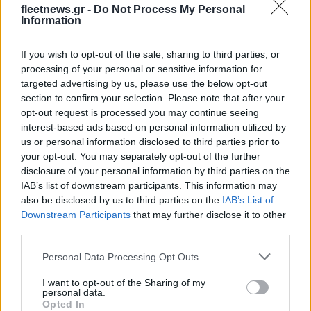
Σασλόγλου: «Ξεχνάμε ό,τι
fleetnews.gr -
Do Not Process My Personal
έγινε και προχωράμε»
Information
Εθνική Κορασίδων: Νίκησε
If you wish to opt-out of the sale, sharing to third parties, or
με 74-65 τη Δανία και παίζει
ημιτελικό με τη Νορβηγία
processing of your personal or sensitive information for
targeted advertising by us, please use the below opt-out
section to confirm your selection. Please note that after your
opt-out request is processed you may continue seeing
interest-based ads based on personal information utilized by
us or personal information disclosed to third parties prior to
Ελληνική Αναπτυξιακή Τράπεζα: Με «προίκα» 2 δισ. ευρώ
your opt-out. You may separately opt-out of the further
ανοίγει δρόμο για δάνεια έως 5 δισ. σε μικρομεσαίες
disclosure of your personal information by third parties on the
IAB’s list of downstream participants. This information may
also be disclosed by us to third parties on the
IAB’s List of
Downstream Participants
that may further disclose it to other
third parties.
Please note that this website/app uses one or more Google
Personal Data Processing Opt Outs
services and may gather and store information including but
not limited to your visit or usage behaviour. You may click to
I want to opt-out of the Sharing of my
personal data.
grant or deny consent to Google and its third-party tags to
Opted In
Β.Σ. Καρούλιας: Τζίρος 98,7
Deloitte Ελλάδος: