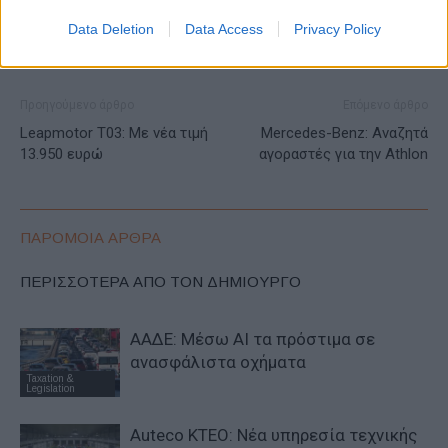
Data Deletion
Data Access
Privacy Policy
Προηγούμενο άρθρο
Επόμενο άρθρο
Leapmotor T03: Mε νέα τιμή
Mercedes-Benz: Αναζητά
13.950 ευρώ
αγοραστές για την Athlon
ΠΑΡΟΜΟΙΑ ΑΡΘΡΑ
ΠΕΡΙΣΣΟΤΕΡΑ ΑΠΟ ΤΟΝ ΔΗΜΙΟΥΡΓΟ
ΑΑΔΕ: Μέσω ΑΙ τα πρόστιμα σε
ανασφάλιστα οχήματα
Taxation &
Legislation
Auteco KTEO: Νέα υπηρεσία τεχνικής