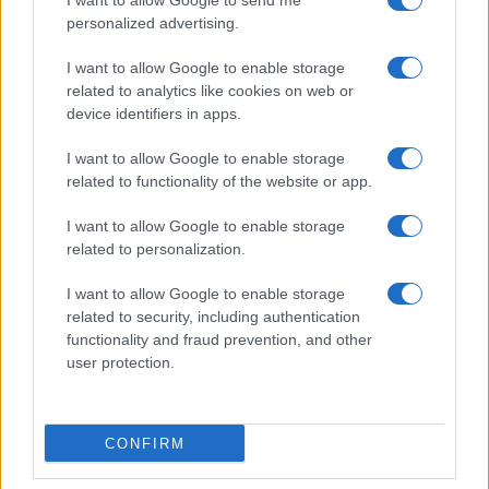
I want to allow Google to send me
personalized advertising.
I want to allow Google to enable storage
related to analytics like cookies on web or
device identifiers in apps.
18η συνεχόμενη χρονιά για τον ΟΤΕ στη διεθνή σειρά
δεικτών FTSE4Good
I want to allow Google to enable storage
related to functionality of the website or app.
I want to allow Google to enable storage
related to personalization.
Alpha Bank: Για πρώτη φορά το Αρχαίο Θέατρο Επιδαύρου
άνοιξε τις πύλες του σε όλους
I want to allow Google to enable storage
related to security, including authentication
functionality and fraud prevention, and other
user protection.
ΕΤΙΚΕΤΕΣ
Volkswagen
Ντόναλντ Τραμπ
CONFIRM