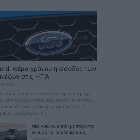
ord: Θέμα χρόνου η είσοδος των
ινέζων στις ΗΠΑ
/08/2026
Ford προετοιμάζεται για ένα σενάριο που μέχρι
ιν από λίγα χρόνια έμοιαζε μακρινό, αλλά πλέον
τιμετωπίζεται ως πιθανή πραγματικότητα. Ο
ευθύνων σύμβουλος της...
Νέο Audi A2 e-tron με στόχο την
κορυφή της αποδοτικότητας
05/08/2026