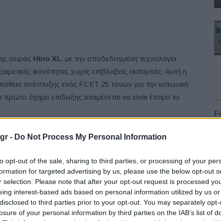
της σειράς
Hino XL
, με την αποδεδειγμένη τεχνολογία
ξαιρετικής ικανότητας χωρίς επιβλαβείς εκπομπές. Αυτή η
άθεια ανάπτυξης ενός FCET 25 τόνων για την ιαπωνική
πρώτο όχημα επίδειξης αναμένεται να είναι έτοιμο το
F
ς σειράς Hino XL θα είναι προς όφελος, τόσο των
gr -
Do Not Process My Personal Information
όρυβο, ομαλού χειρισμού και ισχυρό, ενώ θα εκπέμπει
to opt-out of the sale, sharing to third parties, or processing of your per
xecutive Engineer της
Toyota Research and
formation for targeted advertising by us, please use the below opt-out s
τεχνολογίας κυψελών καυσίμου της εταιρείας μας, σε
r selection. Please note that after your opt-out request is processed y
 της Hino, θα δημιουργήσουν ένα καινοτόμο και σωστό
L
eing interest-based ads based on personal information utilized by us or
disclosed to third parties prior to your opt-out. You may separately opt-
losure of your personal information by third parties on the IAB’s list of