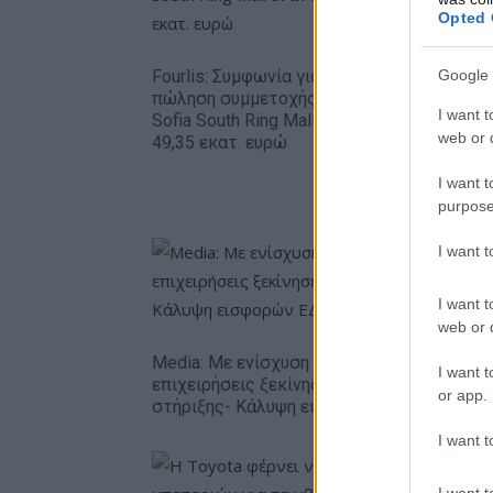
Opted 
Fourlis: Συμφωνία για την
Google 
πώληση συμμετοχής στο
Β.Σ. Καρο
I want t
Sofia South Ring Mall έναντι
εκατ. ευ
web or d
49,35 εκατ. ευρώ
κερδών 5
στοιχήμα
I want t
alcohol
purpose
I want 
I want t
web or d
Media: Με ενίσχυση 8 εκατ. ευρώ σε 451
I want t
επιχειρήσεις ξεκίνησε το πρόγραμμα
or app.
στήριξης- Κάλυψη εισφορών ΕΔΟΕΑΠ
I want t
I want t