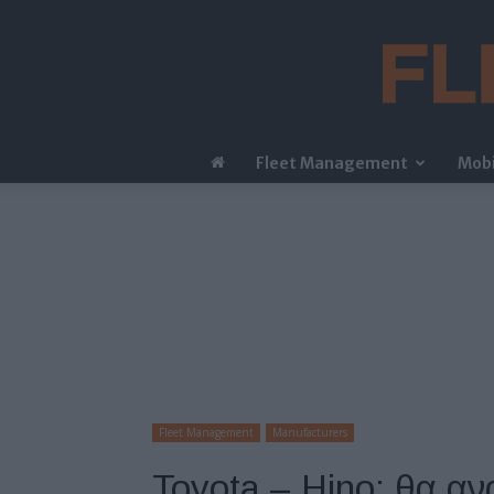
Fleet Management
Mobi
Fleet Management
Manufacturers
Toyota – Hino: θα α