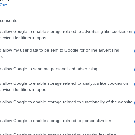
Out
consents
ύλιας: Τζίρος 98,7
Deloitte Ελλάδος:
o allow Google to enable storage related to advertising like cookies on
ρώ και αύξηση
Χρηματοοικονομικός
evice identifiers in apps.
7% - Τα νέα
σύμβουλος της ΔΕΗ για την
τα σε low & non
είσοδο στην πολωνική αγορά
o allow my user data to be sent to Google for online advertising
ενέργειας
s.
to allow Google to send me personalized advertising.
o allow Google to enable storage related to analytics like cookies on
evice identifiers in apps.
IAB Hellas: Νέα Διοικούσα Επιτροπή και νέο
o allow Google to enable storage related to functionality of the website
Διοικητικό Συμβούλιο - Πρόεδρος ο Γαληνός
Γιαγλής
o allow Google to enable storage related to personalization.
o allow Google to enable storage related to security, including