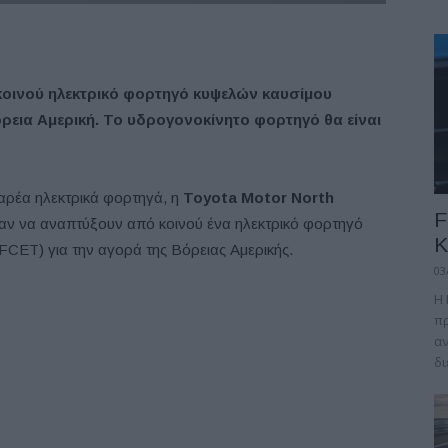
κοινού ηλεκτρικό φορτηγό κυψελών καυσίμου
ρεια Αμερική. Το υδρογονοκίνητο φορτηγό θα είναι
αρέα ηλεκτρικά φορτηγά, η
Toyota Motor North
F
 να αναπτύξουν από κοινού ένα ηλεκτρικό φορτηγό
Κ
CET) για την αγορά της Βόρειας Αμερικής.
03
Η 
πρ
αν
δι