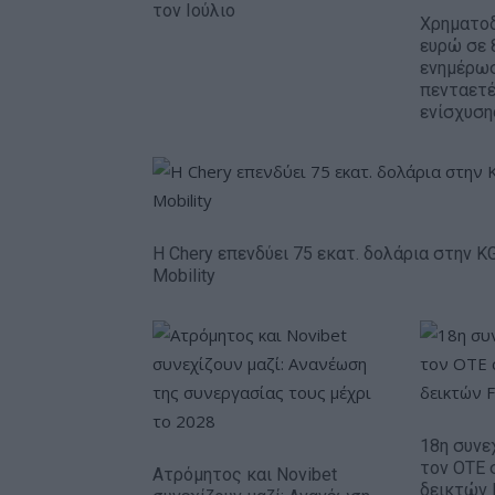
τον Ιούλιο
Χρηματοδ
ευρώ σε 
ενημέρωσ
πενταετ
ενίσχυση
Η Chery επενδύει 75 εκατ. δολάρια στην K
Mobility
18η συνε
τον ΟΤΕ 
Ατρόμητος και Novibet
δεικτών