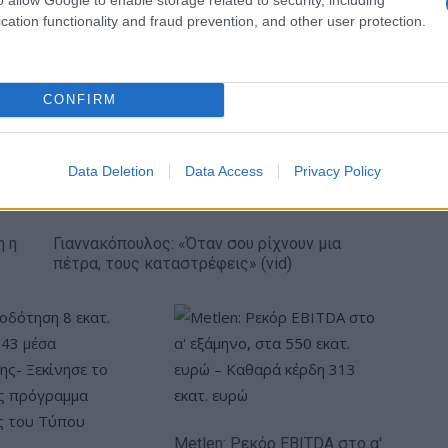
cation functionality and fraud prevention, and other user protection.
κή… πολιορκία η
Νέο Audi A2 e-tron με στόχο
κή
την κορυφή της
CONFIRM
τοβιομηχανία
αποδοτικότητας
Data Deletion
Data Access
Privacy Policy
η η
Γιαννακόπουλος: «Όταν σου ρίχνουν μια
πέτρα, τους καταστρέφεις» (vid)
Metlen: Ρεκόρ EBITDA στο α'