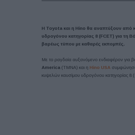
Η Toyota και η Hino θα αναπτύξουν από 
υδρογόνου κατηγορίας 8 (FCET) για τη Βό
βαρέως τύπου με καθαρές εκπομπές.
Με το ραγδαία αυξανόμενο ενδιαφέρον για β
America
(TMNA) και η
Hino USA
συμφώνησαν
κυψελών καυσίμου υδρογόνου κατηγορίας 8 (F