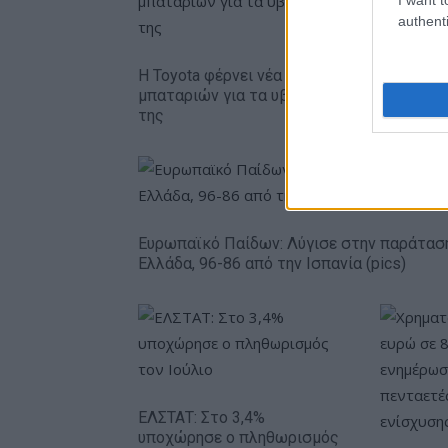
authenti
Η Toyota φέρνει νέα γενιά
Σε κινεζι
μπαταριών για τα υβριδικά
ευρωπαϊ
της
αυτοκινη
Ευρωπαϊκό Παίδων: Λύγισε στην παράτασ
Ελλάδα, 96-86 από την Ισπανία (pics)
ΕΛΣΤΑΤ: Στο 3,4%
υποχώρησε ο πληθωρισμός