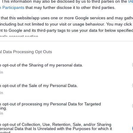
. This information may also be disclosed by us to third parties on the
IA
νητήρα Hino, η Τεχνολογία Κυψελών Καυσίμου της Toyota
Participants
that may further disclose it to other third parties.
 επαγγελματικά αξιόπιστο όχημα εκτεταμένης εμβέλειας,
 that this website/app uses one or more Google services and may gath
, Senior Vice President Customer Experience της Hino. “Η
including but not limited to your visit or usage behaviour. You may click 
ος την ανθεκτικότητα, την αξιοπιστία και την καινοτομία,
 to Google and its third-party tags to use your data for below specifi
ogle consent section.
l Data Processing Opt Outs
o opt-out of the Sharing of my personal data.
In
o opt-out of the Sale of my Personal Data.
In
κής
Live η πρεμιέρα της Εθνικής Κορασίδων
κόντρα στην Ιρλανδία
to opt-out of processing my Personal Data for Targeted
ing.
In
o opt-out of Collection, Use, Retention, Sale, and/or Sharing
ersonal Data that Is Unrelated with the Purposes for which it
lected.