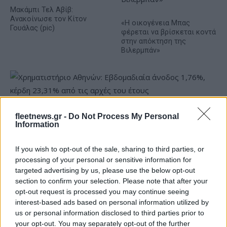
Μακάμπι Τελ Αβίβ:
Ανακοίνωσε τον Κίτον
«Η οικογένεια Μπας
Γουάλας (pic)
φέρεται να βρίσκεται κοντά
στην απόκτηση της
Βιλερμπάν»
Χρηματιστήριο Αθηνών: Εβδομαδιαία άνοδος 1,76%, κέρδη
fleetnews.gr -
Do Not Process My Personal
23,31% από τις αρχές του έτους
Information
If you wish to opt-out of the sale, sharing to third parties, or
processing of your personal or sensitive information for
targeted advertising by us, please use the below opt-out
section to confirm your selection. Please note that after your
opt-out request is processed you may continue seeing
interest-based ads based on personal information utilized by
us or personal information disclosed to third parties prior to
your opt-out. You may separately opt-out of the further
Ελληνική Αναπτυξιακή
Υπ. Μεταφορών: Οριστική