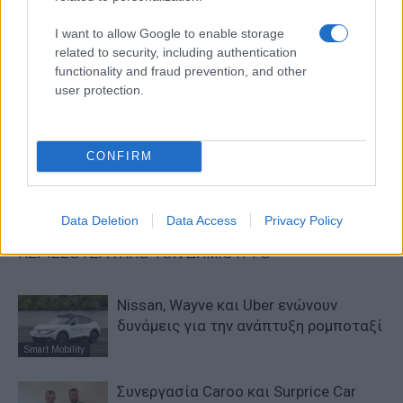
I want to allow Google to enable storage
related to security, including authentication
functionality and fraud prevention, and other
user protection.
Προηγούμενο άρθρο
Επόμενο άρθρο
Τα είπαν Bill Ford και Donald
To «αύριο» της Honda στο
Trump
Λας Βέγκας
CONFIRM
ΠΑΡΟΜΟΙΑ ΑΡΘΡΑ
Data Deletion
Data Access
Privacy Policy
ΠΕΡΙΣΣΟΤΕΡΑ ΑΠΟ ΤΟΝ ΔΗΜΙΟΥΡΓΟ
Nissan, Wayve και Uber ενώνουν
δυνάμεις για την ανάπτυξη ρομποταξί
Smart Mobility
Συνεργασία Caroo και Surprice Car