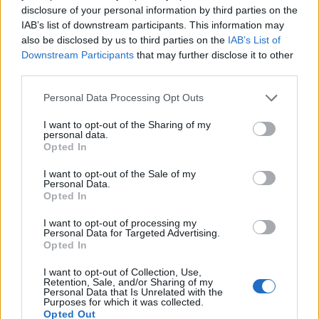
disclosure of your personal information by third parties on the
Τράπεζα: Με «προίκα» 2
λύση στο ζήτημα των
IAB’s list of downstream participants. This information may
δισ. ευρώ ανοίγει δρόμο για
πινακίδων κυκλοφορίας -
δάνεια έως 5 δισ. σε
Τέλος στις χρονοβόρες
also be disclosed by us to third parties on the
IAB’s List of
μικρομεσαίες
διαδικασίες
Downstream Participants
that may further disclose it to other
third parties.
Please note that this website/app uses one or more Google
Personal Data Processing Opt Outs
services and may gather and store information including but
Η Chery επενδύει 75 εκατ. δολάρια στην KG Mobility
not limited to your visit or usage behaviour. You may click to
I want to opt-out of the Sharing of my
personal data.
grant or deny consent to Google and its third-party tags to
Opted In
use your data for below specified purposes in below Google
consent section.
I want to opt-out of the Sale of my
Personal Data.
Opted In
Το FIAT 500 Hybrid τώρα
I want to opt-out of processing my
από 18.990 ευρώ
Personal Data for Targeted Advertising.
Opted In
Ατρόμητος και Novibet
I want to opt-out of Collection, Use,
συνεχίζουν μαζί: Ανανέωση
Retention, Sale, and/or Sharing of my
Personal Data that Is Unrelated with the
της συνεργασίας τους μέχρι
Purposes for which it was collected.
το 2028
Opted Out