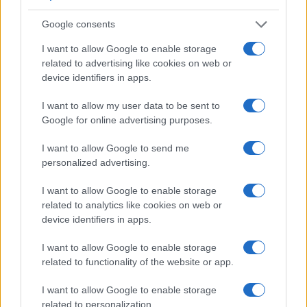
Google consents
I want to allow Google to enable storage
related to advertising like cookies on web or
18η συνεχόμενη χρονιά για τον ΟΤΕ στη διεθνή σειρά
device identifiers in apps.
δεικτών FTSE4Good
I want to allow my user data to be sent to
Google for online advertising purposes.
I want to allow Google to send me
personalized advertising.
Alpha Bank: Για πρώτη φορά το Αρχαίο Θέατρο Επιδαύρου
άνοιξε τις πύλες του σε όλους
I want to allow Google to enable storage
related to analytics like cookies on web or
device identifiers in apps.
I want to allow Google to enable storage
ΕΤΙΚΕΤΕΣ
Akio Toyoda
CES 2025
Toyota
Woven City
related to functionality of the website or app.
I want to allow Google to enable storage
related to personalization.