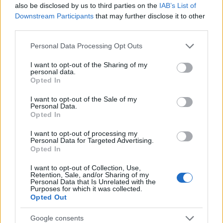
also be disclosed by us to third parties on the
IAB’s List of
Downstream Participants
that may further disclose it to other
third parties.
Please note that this website/app uses one or more Google
Personal Data Processing Opt Outs
services and may gather and store information including but
ΕΛΣΤΑΤ: Στο 3,4% υποχώρησε ο πληθωρισμός τον Ιούλιο
not limited to your visit or usage behaviour. You may click to
I want to opt-out of the Sharing of my
personal data.
grant or deny consent to Google and its third-party tags to
Opted In
use your data for below specified purposes in below Google
consent section.
I want to opt-out of the Sale of my
Personal Data.
Opted In
I want to opt-out of processing my
Personal Data for Targeted Advertising.
Metlen: Ρεκόρ EBITDA στο
Opted In
α' εξάμηνο, στα 550 εκατ.
Χρηματοδότηση 8 εκατ.
ευρώ – Καθαρά κέρδη 313
ευρώ σε 843 μέσα
I want to opt-out of Collection, Use,
εκατ. ευρώ
Retention, Sale, and/or Sharing of my
ενημέρωσης- Ξεκίνησε το
Personal Data that Is Unrelated with the
πενταετές πρόγραμμα
Purposes for which it was collected.
ενίσχυσης του Τύπου
Opted Out
Google consents