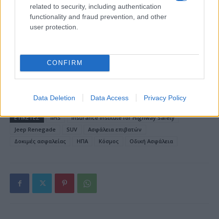
related to security, including authentication
functionality and fraud prevention, and other
user protection.
Alpha Bank: Για πρώτη φορά το Αρχαίο Θέατρο Επιδαύρου
CONFIRM
άνοιξε τις πύλες του σε όλους
Data Deletion
Data Access
Privacy Policy
ΕΤΙΚΕΤΕΣ
IIHS
Insurance Institute for Highway Safety
Jeep Renegade
SUV
Ασφάλεια επιβατών
Δοκιμές ασφαλείας
ΗΠΑ
Κόσμος
Οδική Ασφάλεια