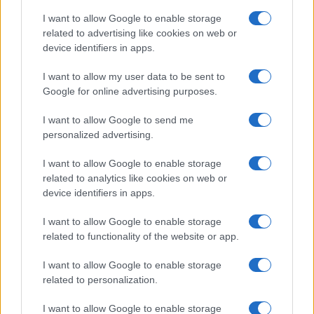
I want to allow Google to enable storage
Η Chery επενδύει 75 εκατ. δολάρια στην KG Mobility
related to advertising like cookies on web or
device identifiers in apps.
I want to allow my user data to be sent to
Google for online advertising purposes.
Το FIAT 500 Hybrid τώρα
I want to allow Google to send me
από 18.990 ευρώ
personalized advertising.
I want to allow Google to enable storage
Ατρόμητος και Novibet
related to analytics like cookies on web or
συνεχίζουν μαζί: Ανανέωση
device identifiers in apps.
της συνεργασίας τους μέχρι
το 2028
I want to allow Google to enable storage
related to functionality of the website or app.
I want to allow Google to enable storage
related to personalization.
18η συνεχόμενη χρονιά για τον ΟΤΕ στη διεθνή σειρά
I want to allow Google to enable storage
δεικτών FTSE4Good