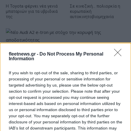
Η Toyota φέρνει νέα γενιά
Σε κινεζική… πολιορκία η
μπαταριών για τα υβριδικά
ευρωπαϊκή
της
αυτοκινητοβιομηχανία
Νέο Audi A2 e-tron με στόχο την κορυφή της
fleetnews.gr -
Do Not Process My Personal
Information
αποδοτικότητας
If you wish to opt-out of the sale, sharing to third parties, or
processing of your personal or sensitive information for
targeted advertising by us, please use the below opt-out
section to confirm your selection. Please note that after your
opt-out request is processed you may continue seeing
interest-based ads based on personal information utilized by
us or personal information disclosed to third parties prior to
Εθνική Νεανίδων: Με τη
O θάνατός του Μπράντον
your opt-out. You may separately opt-out of the further
Βουλγαρία για τις θέσεις 5-
Κλαρκ προκλήθηκε από
8 του Ευρωμπάσκετ (live
συνδυασμό ναρκωτικών
disclosure of your personal information by third parties on the
stream)
IAB’s list of downstream participants. This information may