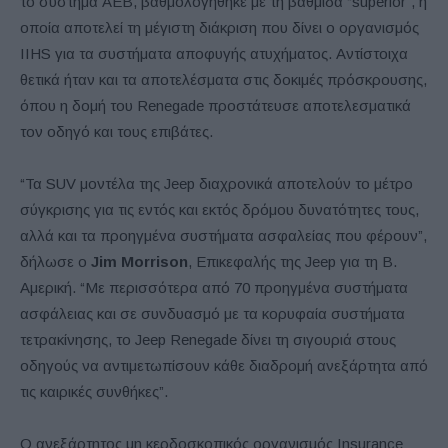
το σύστημα AEB, βαθμολογήθηκε με τη βαθμίδα “superior”, η
οποία αποτελεί τη μέγιστη διάκριση που δίνει ο οργανισμός
IIHS για τα συστήματα αποφυγής ατυχήματος. Αντίστοιχα
θετικά ήταν και τα αποτελέσματα στις δοκιμές πρόσκρουσης,
όπου η δομή του Renegade προστάτευσε αποτελεσματικά
τον οδηγό και τους επιβάτες.
“Τα SUV μοντέλα της Jeep διαχρονικά αποτελούν το μέτρο
σύγκρισης για τις εντός και εκτός δρόμου δυνατότητες τους,
αλλά και τα προηγμένα συστήματα ασφαλείας που φέρουν”,
δήλωσε ο
Jim
Morrison
, Επικεφαλής της Jeep για τη B.
Αμερική. “Με περισσότερα από 70 προηγμένα συστήματα
ασφάλειας και σε συνδυασμό με τα κορυφαία συστήματα
τετρακίνησης, το Jeep Renegade δίνει τη σιγουριά στους
οδηγούς να αντιμετωπίσουν κάθε διαδρομή ανεξάρτητα από
τις καιρικές συνθήκες”.
Ο ανεξάρτητος μη κερδοσκοπικός οργανισμός Insurance