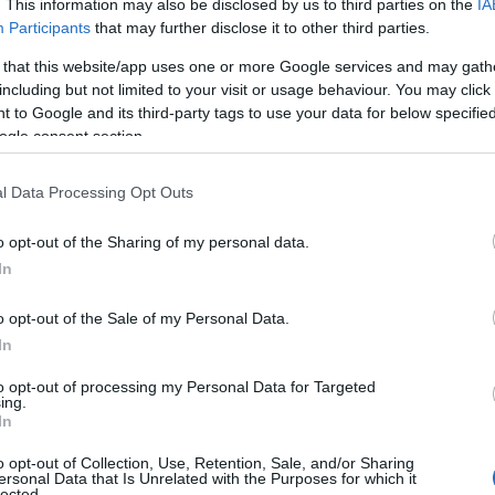
. This information may also be disclosed by us to third parties on the
IA
Participants
that may further disclose it to other third parties.
εσε τους εποπτευόμενους φορείς να αναλάβουν
 that this website/app uses one or more Google services and may gath
ου. Σε οθόνες τηλεματικής του
ΟΑΣΑ
ΑΕ και της
ΣΤΑΣΥ
including but not limited to your visit or usage behaviour. You may click 
 to Google and its third-party tags to use your data for below specifi
 μετακίνηση σε ψυχαγωγία και άθληση. Χρησιμοποιούμε
ogle consent section.
.
l Data Processing Opt Outs
δείας & Θρησκευμάτων, προώθησε την αξιοποίηση από
που αφορά στη χρήση του ποδηλάτου και παρέχεται στη
o opt-out of the Sharing of my personal data.
στο πλαίσιο της θεματικής ενότητας της Κυκλοφοριακής
In
o opt-out of the Sale of my Personal Data.
In
στας Καραμανλής
, δήλωσε για την Παγκόσμια Ημέρα
με την Παγκόσμια Ημέρα Ποδηλάτου δύο ημέρες πριν την
to opt-out of processing my Personal Data for Targeted
ing.
ες μετακινήσεις με ποδήλατο σημαίνει περισσότερη
In
ων ρύπων. Και επειδή ζούμε στη νέα κανονικότητα του
ίο αποφεύγουμε το συγχρωτισμό. Χώρια που πρόκειται
o opt-out of Collection, Use, Retention, Sale, and/or Sharing
ersonal Data that Is Unrelated with the Purposes for which it
lected.