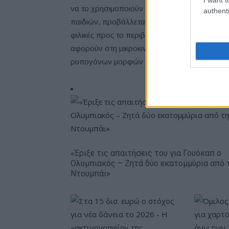
να το χρησιμοποιούν στις καθημερινές τους μ
authenti
παιδιών, προβάλλεται ένας κόσμος με περισ
φιλικές προς το περιβάλλον μετακινήσεις, γι
αφορούν στη μικροκινητικότητα, τα Σχέδια Βι
ρυπογόνων μορφών ενέργειας, όπως η ηλεκτ
«Έριξε τις απαιτήσεις του για Γουόκαπ ο
Ολυμπιακός – Ζητά δύο εκατομμύρια από 
Ντουμπάι»