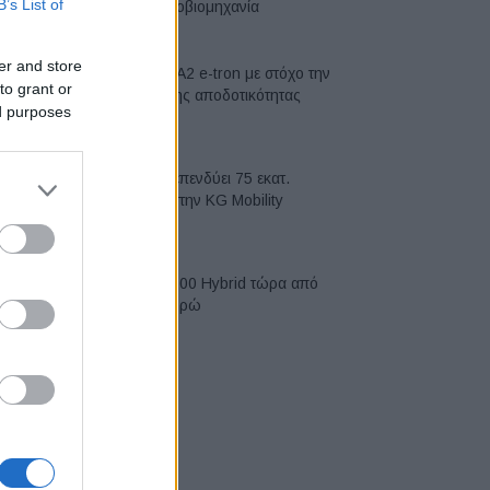
B’s List of
αυτοκινητοβιομηχανία
06/08/2026
er and store
Νέο Audi A2 e-tron με στόχο την
to grant or
κορυφή της αποδοτικότητας
ed purposes
05/08/2026
Η Chery επενδύει 75 εκατ.
δολάρια στην KG Mobility
04/08/2026
Το FIAT 500 Hybrid τώρα από
18.990 ευρώ
04/08/2026