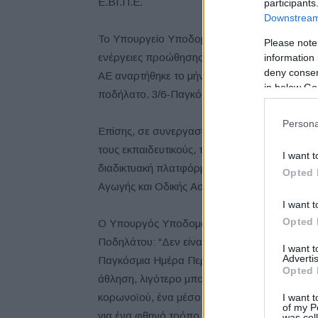
Ε.ΒΙ.Π.Ε.
participants
Downstream 
Το Υπουργείο Υποδομών και Μεταφορών κάλ
Please note
ενέργειες προώθησης της χρήσης του ποδηλάτ
information 
deny consent
ΑΕ αναρτήθηκε το μήνυμα: “Μετατρέπουμε τη
in below Go
ποδήλατο. 3/6-Παγκόσμια Ημέρα Ποδηλάτου”
Persona
Επίσης, σε συνεργασία με το Υπουργείο Παι
τους εκπαιδευτικούς, του διαθέσιμου υλικού 
I want t
διαδικτυακή πλατφόρμα “
e-Drive Academy
” 
Opted 
Αγωγής και Οδικής Ασφάλειας.
I want t
Opted 
Ο Υπουργός Υποδομών και Μεταφορών,
Κώ
Ποδηλάτου: “Δεν είναι τυχαίο ότι γιορτάζου
I want 
Advertis
Παγκόσμια Ημέρα Περιβάλλοντος. Περισσότερ
Opted 
άθληση, λιγότερο μποτιλιάρισμα και μείωση τ
κορωνοϊού, ένα μέσο μετακίνησης με το οπο
I want t
of my P
για ένα φθηνό τρόπο μετακίνησης”.
was col