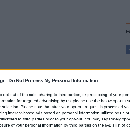
F
L
αφορών προχώρησε και σε άλλες ενέργειες για τον
gr -
Do Not Process My Personal Information
από τις οποίες ξεχωρίζει η δράση ζωγραφικής με θέμα
to opt-out of the sale, sharing to third parties, or processing of your per
formation for targeted advertising by us, please use the below opt-out s
r selection. Please note that after your opt-out request is processed y
αν τις ζωγραφιές τους, που φιλοξενούνται στην
eing interest-based ads based on personal information utilized by us or
εταφορών. Η δράση ολοκληρώνεται με την κλήρωση
disclosed to third parties prior to your opt-out. You may separately opt-
η
Ένωση Βιομηχανιών Ποδηλάτου Ελλάδας
–
losure of your personal information by third parties on the IAB’s list of