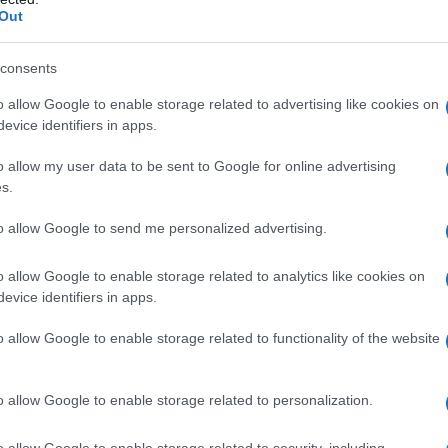
Out
ίναι φιλικές προς το ποδήλατο και τους ποδηλάτες. Αυτό
consents
άζει, όσο αλλάζουμε όλοι μας προτεραιότητες. Στο
ένα βήμα με το πιστοποιημένο parking ποδηλάτων.
o allow Google to enable storage related to advertising like cookies on
evice identifiers in apps.
και ενθαρρύνουμε όλους τους δημόσιους φορείς να
o allow my user data to be sent to Google for online advertising
s.
κέδαση και καλή άσκηση, συχνά δε αφορμή για επαφή με
to allow Google to send me personalized advertising.
ά. Για αυτό και το Υπουργείο Υποδομών και Μεταφορών
α τους μαθητές του Δημοτικού, με θέμα ‘Μια διαδρομή με
o allow Google to enable storage related to analytics like cookies on
ς, τρία παιδικά ποδήλατα. Γιατί για ένα παιδί δεν
evice identifiers in apps.
 διδαχθούμε περισσότερο και οι μεγάλοι από τα παιδιά
 ζωή μας”.
o allow Google to enable storage related to functionality of the website
έκανε την εξής δήλωση: “Το Υπουργείο Υποδομών και
o allow Google to enable storage related to personalization.
 υπέρ της χρήσης του ποδηλάτου. Γίνεται ένας
οντας το προσωπικό και τους επισκέπτες του Υπουργείου
o allow Google to enable storage related to security, including