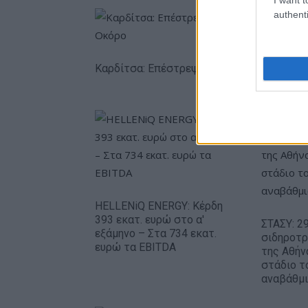
authenti
Καρδίτσα: Επέστρεψε υγιής ο Φράνσις Οκ
HELLENiQ ENERGY: Κέρδη
393 εκατ. ευρώ στο α'
ΣΤΑΣΥ: 29
εξάμηνο – Στα 734 εκατ.
σιδηροτ
ευρώ τα EBITDA
της Αθήν
στάδιο τ
αναβάθμ