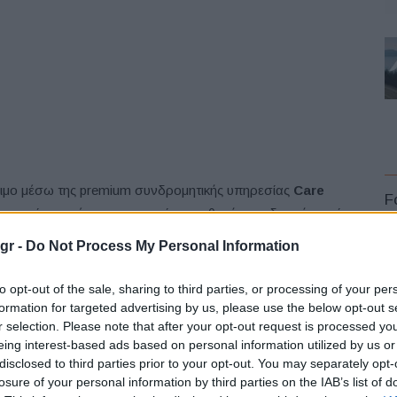
έσιμο μέσω της premium συνδρομητικής υπηρεσίας
Care
F
αυτοκίνητο μέσω μιας μηνιαίας σταθερής συνδρομής αντί
gr -
Do Not Process My Personal Information
ίνης
T5 AWD
(all wheel drive) και τον πετρελαιοκινητήρα
to opt-out of the sale, sharing to third parties, or processing of your per
αλλαγές (T6 και T8) θα ακολουθήσουν σε μεταγενέστερο
formation for targeted advertising by us, please use the below opt-out s
r selection. Please note that after your opt-out request is processed y
L
eing interest-based ads based on personal information utilized by us or
disclosed to third parties prior to your opt-out. You may separately opt-
losure of your personal information by third parties on the IAB’s list of