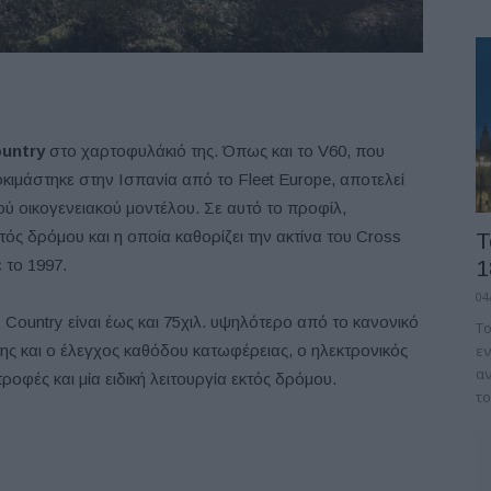
untry
στο χαρτοφυλάκιό της. Όπως και το V60, που
κιμάστηκε στην Ισπανία από το Fleet Europe, αποτελεί
 οικογενειακού μοντέλου. Σε αυτό το προφίλ,
κτός δρόμου και η οποία καθορίζει την ακτίνα του Cross
Τ
 το 1997.
1
04
ountry είναι έως και 75χιλ. υψηλότερο από το κανονικό
Το
σης και ο έλεγχος καθόδου κατωφέρειας, ο ηλεκτρονικός
εν
αν
ροφές και μία ειδική λειτουργία εκτός δρόμου.
το