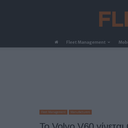
Fleet Management
Mobi
Fleet Management
Manufacturers
Το Volvo V60 γίνεται