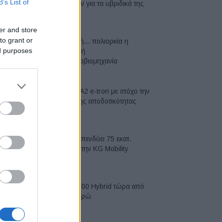
B’s List of
μπαταριών για τα υβριδικά της
07/08/2026
er and store
to grant or
Σε κινεζική… πολιορκία η
ed purposes
ευρωπαϊκή
αυτοκινητοβιομηχανία
06/08/2026
Νέο Audi A2 e-tron με στόχο την
κορυφή της αποδοτικότητας
05/08/2026
Η Chery επενδύει 75 εκατ.
δολάρια στην KG Mobility
04/08/2026
Το FIAT 500 Hybrid τώρα από
18.990 ευρώ
04/08/2026