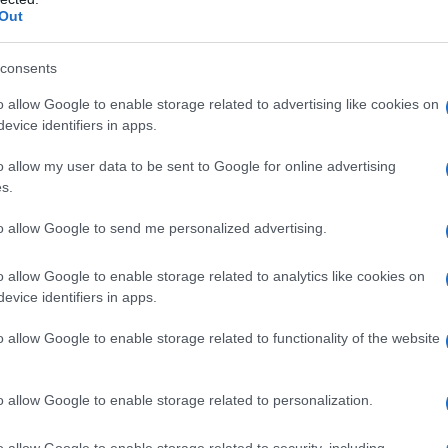
πενταετές πρόγραμμα
Out
ενίσχυσης του Τύπου
consents
o allow Google to enable storage related to advertising like cookies on
evice identifiers in apps.
o allow my user data to be sent to Google for online advertising
IAB Hellas: Νέα Διοικούσα Επιτροπή και νέο
s.
Διοικητικό Συμβούλιο - Πρόεδρος ο Γαληνός
Γιαγλής
to allow Google to send me personalized advertising.
o allow Google to enable storage related to analytics like cookies on
evice identifiers in apps.
o allow Google to enable storage related to functionality of the website
κή… πολιορκία η
Νέο Audi A2 e-tron με στόχο
κή
την κορυφή της
o allow Google to enable storage related to personalization.
τοβιομηχανία
αποδοτικότητας
o allow Google to enable storage related to security, including