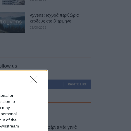
Ayvens: Iσχυρά περιθώρια
κέρδους στο β’ τρίμηνο
03/08/2026
ollow us
0
Υποστηρικτές
ΚΆΝΤΕ LIKE
sonal or
ection to
ou may
atest
 personal
out of the
 downstream
Η Toyota φέρνει νέα γενιά