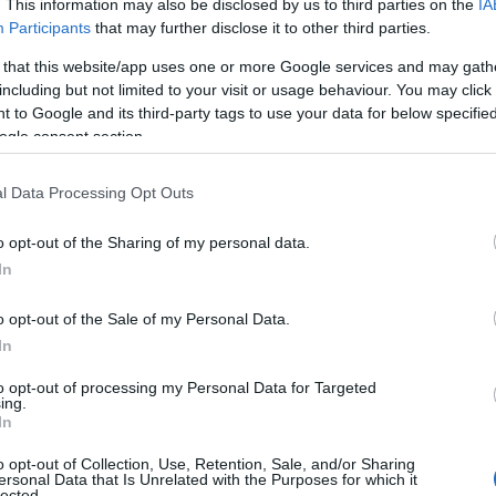
. This information may also be disclosed by us to third parties on the
IA
Participants
that may further disclose it to other third parties.
 that this website/app uses one or more Google services and may gath
including but not limited to your visit or usage behaviour. You may click 
 to Google and its third-party tags to use your data for below specifi
ogle consent section.
με
Ευρωπαϊκό Κορασίδων: Τζάμπολ για την
Εθνική στα Ιωάννινα κόντρα στην Ιρλανδία
l Data Processing Opt Outs
(live stream)
o opt-out of the Sharing of my personal data.
In
o opt-out of the Sale of my Personal Data.
In
to opt-out of processing my Personal Data for Targeted
ing.
Ρεκόρ EBITDA στο α'
In
 στα 550 εκατ. ευρώ
Χρηματοδότηση 8 εκατ.
 κέρδη 313 εκατ.
ευρώ σε 843 μέσα
o opt-out of Collection, Use, Retention, Sale, and/or Sharing
ersonal Data that Is Unrelated with the Purposes for which it
ενημέρωσης- Ξεκίνησε το
lected.