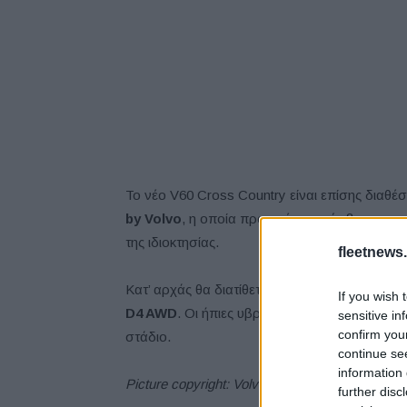
Το νέο V60 Cross Country είναι επίσης διαθ
by
Volvo
, η οποία προσφέρει πρόσβαση στο 
της ιδιοκτησίας.
fleetnews.
Κατ’ αρχάς θα διατίθεται με τον κινητήρα βενζ
If you wish 
D4 AWD
. Οι ήπιες υβριδικές και plug-in παρ
sensitive in
confirm you
στάδιο.
continue se
information 
Picture copyright: Volvo Cars, 2018
further disc