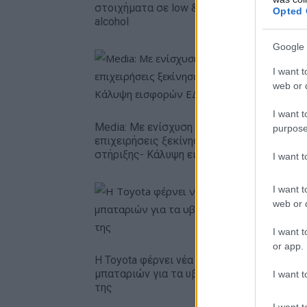
στοιχήματα σε low & non
Opted 
alcohol
Google 
I want t
web or d
I want t
Media: Με ενίσχυση 8 εκατ. ευρώ σε 451
purpose
επιχειρήσεις ξεκίνησε το πρόγραμμα
στήριξης- Κάλυψη εισφορών ΕΔΟΕΑΠ
I want 
I want t
web or d
I want t
or app.
Η Toyota φέρνει νέα γενιά
Σε κινεζι
μπαταριών για τα υβριδικά
ευρωπαϊ
I want t
της
αυτοκινη
I want t