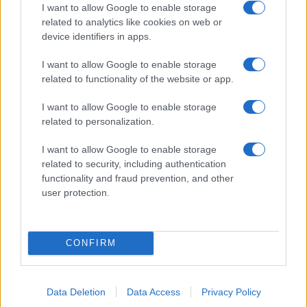
I want to allow Google to enable storage
related to analytics like cookies on web or
device identifiers in apps.
I want to allow Google to enable storage
related to functionality of the website or app.
Alpha Bank: Για πρώτη φορά το Αρχαίο Θέατρο Επιδαύρου
άνοιξε τις πύλες του σε όλους
I want to allow Google to enable storage
related to personalization.
I want to allow Google to enable storage
related to security, including authentication
ΕΤΙΚΕΤΕΣ
Apple
bike sharing
BVG
Google
Jelbi
functionality and fraud prevention, and other
Lyft
MaaS
ride-hailing
Trafi
Volkswagen Group
user protection.
CONFIRM
Data Deletion
Data Access
Privacy Policy
Προηγούμενο άρθρο
Επόμενο άρθρο