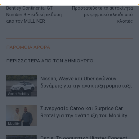
Bentley Continental GT
Προστατεύστε τα αυτοκίνητα
Number 9 – ειδική έκδοση
με ψηφιακό κλειδί από
από τον MULLINER
κλοπές
ΠΑΡΟΜΟΙΑ ΑΡΘΡΑ
ΠΕΡΙΣΣΟΤΕΡΑ ΑΠΟ ΤΟΝ ΔΗΜΙΟΥΡΓΟ
Nissan, Wayve και Uber ενώνουν
δυνάμεις για την ανάπτυξη ρομποταξί
Smart Mobility
Συνεργασία Caroo και Surprice Car
Rental για την ανάπτυξη του Mobility
Mobility
Dacia: To oραματικό Hipster Concept –