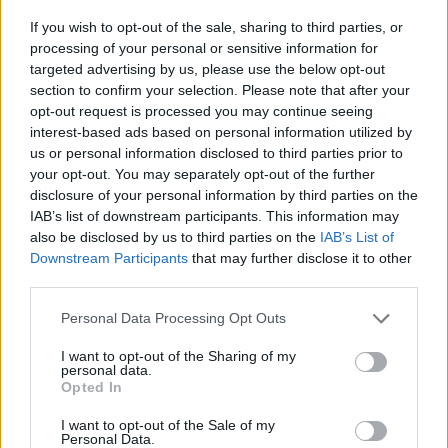
If you wish to opt-out of the sale, sharing to third parties, or
processing of your personal or sensitive information for
targeted advertising by us, please use the below opt-out
section to confirm your selection. Please note that after your
opt-out request is processed you may continue seeing
ΕΛΣΤΑΤ: Στο 3,4% υποχώρησε ο πληθωρισμός τον Ιούλιο
interest-based ads based on personal information utilized by
us or personal information disclosed to third parties prior to
your opt-out. You may separately opt-out of the further
disclosure of your personal information by third parties on the
IAB’s list of downstream participants. This information may
also be disclosed by us to third parties on the
IAB’s List of
Downstream Participants
that may further disclose it to other
third parties.
Metlen: Ρεκόρ EBITDA στο
α' εξάμηνο, στα 550 εκατ.
Please note that this website/app uses one or more Google
Χρηματοδότηση 8 εκατ.
Personal Data Processing Opt Outs
ευρώ – Καθαρά κέρδη 313
ευρώ σε 843 μέσα
services and may gather and store information including but
εκατ. ευρώ
ενημέρωσης- Ξεκίνησε το
not limited to your visit or usage behaviour. You may click to
I want to opt-out of the Sharing of my
personal data.
πενταετές πρόγραμμα
grant or deny consent to Google and its third-party tags to
Opted In
ενίσχυσης του Τύπου
use your data for below specified purposes in below Google
consent section.
I want to opt-out of the Sale of my
Personal Data.