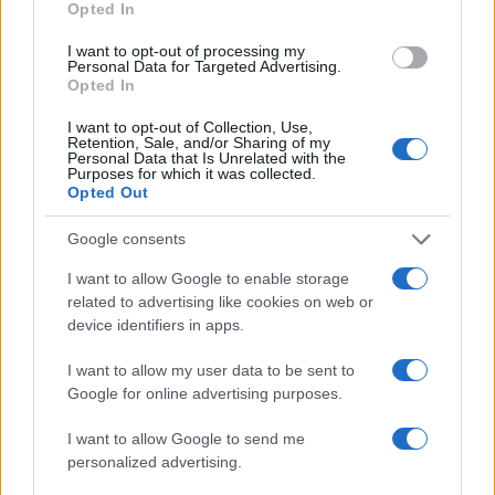
Opted In
Η Chery επενδύει 75 εκατ. δολάρια στην KG Mobility
I want to opt-out of processing my
Personal Data for Targeted Advertising.
Opted In
I want to opt-out of Collection, Use,
Retention, Sale, and/or Sharing of my
Personal Data that Is Unrelated with the
Purposes for which it was collected.
Το FIAT 500 Hybrid τώρα
Opted Out
από 18.990 ευρώ
Google consents
Ατρόμητος και Novibet
I want to allow Google to enable storage
συνεχίζουν μαζί: Ανανέωση
related to advertising like cookies on web or
της συνεργασίας τους μέχρι
device identifiers in apps.
το 2028
I want to allow my user data to be sent to
Google for online advertising purposes.
I want to allow Google to send me
personalized advertising.
18η συνεχόμενη χρονιά για τον ΟΤΕ στη διεθνή σειρά
δεικτών FTSE4Good