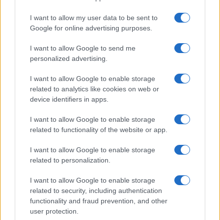
1 δισ. ευρώ ως το 2028 για
την Ενέργεια
I want to allow my user data to be sent to
Viohalco: Αυξημένος κατά
Google for online advertising purposes.
14% ο τζίρος στο α'
εξάμηνο, στα 4,3 δισ. ευρώ
I want to allow Google to send me
– Στα 446 εκατ. ευρώ τα
personalized advertising.
EBITDA
I want to allow Google to enable storage
related to analytics like cookies on web or
device identifiers in apps.
I want to allow Google to enable storage
Η συμφωνία Arval-Athlon αναδιαμορφώνει την αγορά leasing
related to functionality of the website or app.
I want to allow Google to enable storage
related to personalization.
I want to allow Google to enable storage
VW: Η δύσκολη εξίσωση
related to security, including authentication
της αναδιάρθρωσης
functionality and fraud prevention, and other
Alpha Bank: Για πρώτη φορά
user protection.
το Αρχαίο Θέατρο