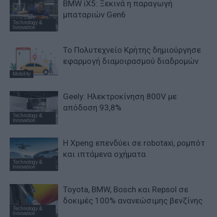
BMW iX5: Ξεκινά η παραγωγή
μπαταριών Gen6
Technology &
Innovation
Το Πολυτεχνείο Κρήτης δημιούργησε
εφαρμογή διαμοιρασμού διαδρομών
Mobility
Geely: Ηλεκτροκίνηση 800V με
απόδοση 93,8%
Technology &
Innovation
Η Xpeng επενδύει σε robotaxi, ρομπότ
και ιπτάμενα οχήματα
Technology &
Innovation
Toyota, BMW, Bosch και Repsol σε
δοκιμές 100% ανανεώσιμης βενζίνης
Technology &
Innovation