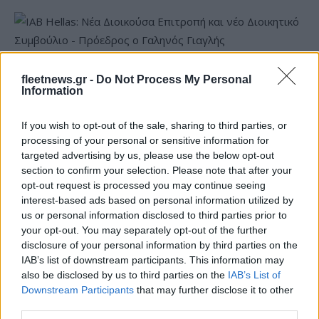
IAB Hellas: Νέα Διοικούσα Επιτροπή και νέο Διοικητικό
fleetnews.gr -
Do Not Process My Personal
Συμβούλιο - Πρόεδρος ο Γαληνός Γιαγλής
Information
If you wish to opt-out of the sale, sharing to third parties, or
processing of your personal or sensitive information for
targeted advertising by us, please use the below opt-out
section to confirm your selection. Please note that after your
opt-out request is processed you may continue seeing
Νέο Audi A2 e-tron με
Η Chery επενδύει 75 εκατ.
interest-based ads based on personal information utilized by
στόχο την κορυφή της
δολάρια στην KG Mobility
us or personal information disclosed to third parties prior to
αποδοτικότητας
your opt-out. You may separately opt-out of the further
disclosure of your personal information by third parties on the
IAB’s list of downstream participants. This information may
also be disclosed by us to third parties on the
IAB’s List of
Downstream Participants
that may further disclose it to other
Το FIAT 500 Hybrid τώρα από 18.990 ευρώ
third parties.