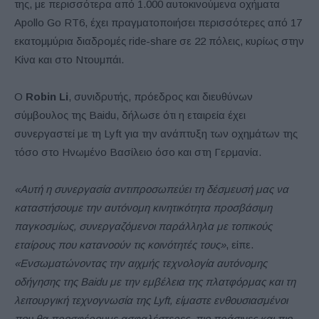
της, με περισσότερα από 1.000 αυτοκινούμενα οχήματα
Apollo Go RT6, έχει πραγματοποιήσει περισσότερες από 17
εκατομμύρια διαδρομές ride-share σε 22 πόλεις, κυρίως στην
Κίνα και στο Ντουμπάι.
Ο
Robin Li
, συνιδρυτής, πρόεδρος και διευθύνων
σύμβουλος της Baidu, δήλωσε ότι η εταιρεία έχει
συνεργαστεί με τη Lyft για την ανάπτυξη των οχημάτων της
τόσο στο Ηνωμένο Βασίλειο όσο και στη Γερμανία.
«Αυτή η συνεργασία αντιπροσωπεύει τη δέσμευσή μας να
καταστήσουμε την αυτόνομη κινητικότητα προσβάσιμη
παγκοσμίως, συνεργαζόμενοι παράλληλα με τοπικούς
εταίρους που κατανοούν τις κοινότητές τους»
, είπε.
«Ενσωματώνοντας την αιχμής τεχνολογία αυτόνομης
οδήγησης της Baidu με την εμβέλεια της πλατφόρμας και τη
λειτουργική τεχνογνωσία της Lyft, είμαστε ενθουσιασμένοι
που θα προσφέρουμε ασφαλέστερες, πιο πράσινες και πιο