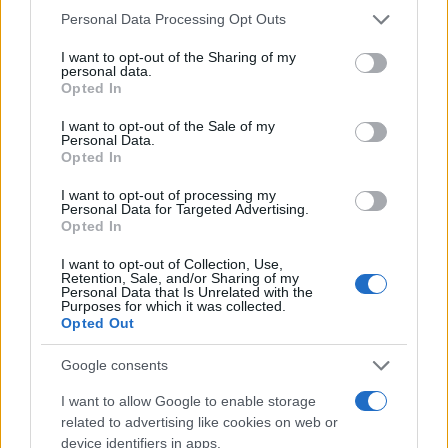
Please note that this website/app uses one or more Google
Personal Data Processing Opt Outs
services and may gather and store information including but
not limited to your visit or usage behaviour. You may click to
I want to opt-out of the Sharing of my
personal data.
grant or deny consent to Google and its third-party tags to
Στους Ντένβερ Νάγκετς ο
Opted In
use your data for below specified purposes in below Google
Λόνι Γουόκερ
Θανάσης Σπανούλης: "Θα
consent section.
I want to opt-out of the Sale of my
είμαι χαρούμενος με ένα
Personal Data.
μετάλλιο"
Opted In
I want to opt-out of processing my
Personal Data for Targeted Advertising.
Opted In
I want to opt-out of Collection, Use,
HELLENiQ ENERGY: Κέρδη 393 εκατ. ευρώ στο α' εξάμηνο –
Retention, Sale, and/or Sharing of my
Personal Data that Is Unrelated with the
Στα 734 εκατ. ευρώ τα EBITDA
Purposes for which it was collected.
Opted Out
Google consents
I want to allow Google to enable storage
related to advertising like cookies on web or
device identifiers in apps.
ΥΠΕΘΟΟ: Νέες επενδύσεις