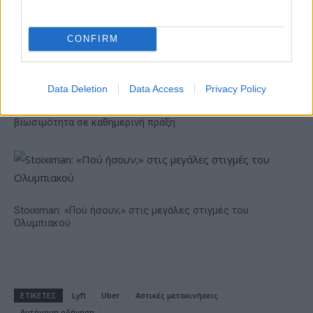
Επιδαύρου άνοιξε τις πύλες
του σε όλους
CONFIRM
Data Deletion
Data Access
Privacy Policy
ESG Report 2025: Πώς η ΑΒ Βασιλόπουλος μετατρέπει τη
βιωσιμότητα σε καθημερινή πράξη
Stoiximan: «Πού ήσουν;» στις μεγάλες στιγμές του
Ολυμπιακού
ΕΤΙΚΕΤΕΣ
Lyft
Uber
Αστικές μετακινήσεις
Αυτόνομη οδήγηση