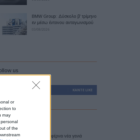
BMW Group: Δύσκολο β’ τρίμηνο
εν μέσω έντονου ανταγωνισμού
03/08/2026
ollow us
0
Υποστηρικτές
ΚΆΝΤΕ LIKE
sonal or
ection to
ou may
atest
 personal
out of the
 downstream
Η Toyota φέρνει νέα γενιά