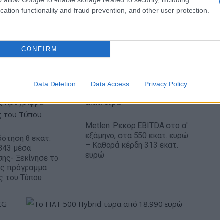
cation functionality and fraud prevention, and other user protection.
O θάνατός του Μπράντον Κλαρκ προκλήθηκε
από συνδυασμό ναρκωτικών
CONFIRM
Data Deletion
Data Access
Privacy Policy
Metlen: Ρεκόρ EBITDA στο α'
εξάμηνο, στα 550 εκατ. ευρώ
ότηση 8 εκατ.
– Καθαρά κέρδη 313 εκατ.
843 μέσα
ευρώ
ης- Ξεκίνησε το
ές πρόγραμμα
ς του Τύπου