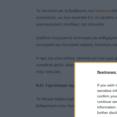
Το σκεπτικό για τη βράβευση του
Sakura
επισ
τελειότητας, ως ένα πρακτικό EV, σε μέγεθος 
κυκλοφοριακές συνθήκες της Ιαπωνίας.
Διαθέτει υπεραρκετή αυτονομία για καθημερινή
εσωτερικό και εξωτερικό υψηλής ποιότητας κα
Η τιμή του είναι επίσης προσιτή για ένα ευρύ
τοποθετεί ψηλά, ιδιαίτερα ως μοντέλο που 
στην Ιαπωνία.
fleetnews.
If you wish 
RJC
Τεχνολογία της Χρονιάς
sensitive in
confirm you
Το Nissan Sakura έχει ιδιαίτερη εμπορική απή
continue se
βαθμολογία στην τεχνολογία του, ως ακρογωνι
information 
further disc