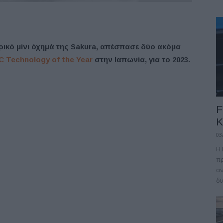
ρικό μίνι όχημά της Sakura, απέσπασε δύο ακόμα
C Technology of the Year
στην Ιαπωνία, για το 2023.
F
Κ
03
Η 
πρ
αν
δι