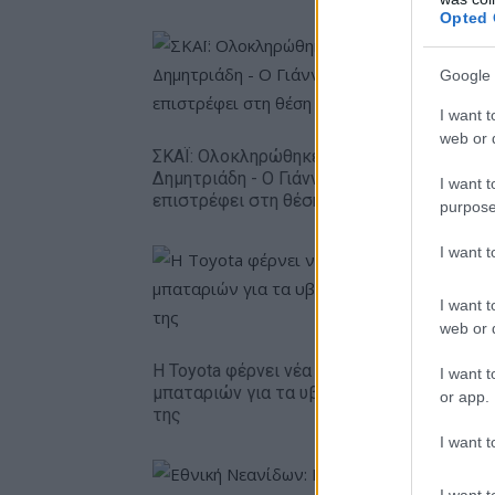
Opted 
Google 
I want t
web or d
ΣΚΑΪ: Ολοκληρώθηκε η θητεία του Γρηγόρη
Δημητριάδη - Ο Γιάννης Αλαφούζος
I want t
επιστρέφει στη θέση του CEO
purpose
I want 
I want t
web or d
Η Toyota φέρνει νέα γενιά
Σε κινεζι
I want t
μπαταριών για τα υβριδικά
ευρωπαϊ
or app.
της
αυτοκινη
I want t
I want t