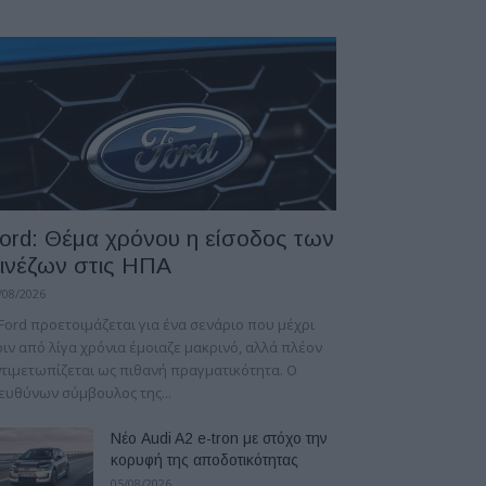
ord: Θέμα χρόνου η είσοδος των
ινέζων στις ΗΠΑ
/08/2026
Ford προετοιμάζεται για ένα σενάριο που μέχρι
ιν από λίγα χρόνια έμοιαζε μακρινό, αλλά πλέον
τιμετωπίζεται ως πιθανή πραγματικότητα. Ο
ευθύνων σύμβουλος της...
Νέο Audi A2 e-tron με στόχο την
κορυφή της αποδοτικότητας
05/08/2026