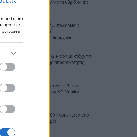
B’s List of
μπαταριών για τα υβριδικά της
07/08/2026
er and store
to grant or
Σε κινεζική… πολιορκία η
ed purposes
ευρωπαϊκή
αυτοκινητοβιομηχανία
06/08/2026
Νέο Audi A2 e-tron με στόχο την
κορυφή της αποδοτικότητας
05/08/2026
Η Chery επενδύει 75 εκατ.
δολάρια στην KG Mobility
04/08/2026
Το FIAT 500 Hybrid τώρα από
18.990 ευρώ
04/08/2026