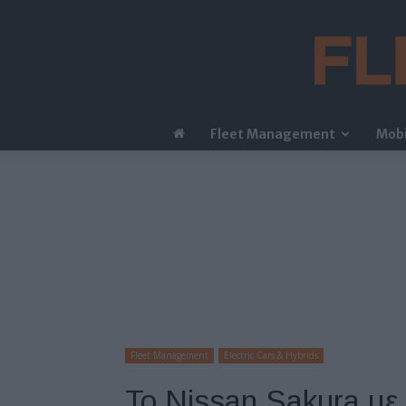
Fleet Management
Mobi
Fleet Management
Electric Cars & Hybrids
Το Nissan Sakura με