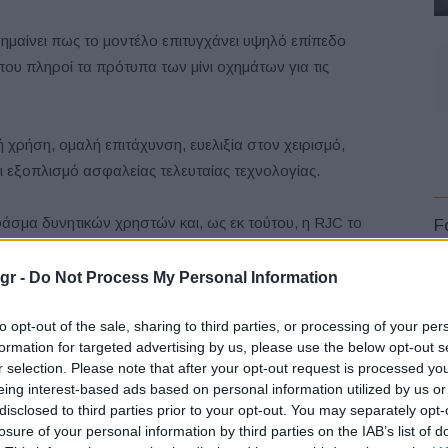
ημαίνει πως το μοντέλο επιτυγχάνει υψηλό επίπεδο
που πληροί τα πρότυπα των μίνι οχημάτων για τις
 χρήση, ομαλή επιτάχυνση, ευελιξία στον χειρισμό,
ι εξοπλισμό ασφαλείας τελευταίας τεχνολογίας.
 φάσμα δυνητικών χρηστών και, ως εκ τούτου, η RJC το
F
θα προωθήσει την εξάπλωση των ηλεκτρικών οχημάτων
gr -
Do Not Process My Personal Information
to opt-out of the sale, sharing to third parties, or processing of your per
formation for targeted advertising by us, please use the below opt-out s
r selection. Please note that after your opt-out request is processed y
L
χηση ως ηλεκτρικό μίνι όχημα. Η RJC δίνει υψηλή
eing interest-based ads based on personal information utilized by us or
αίο λίθο για τα μελλοντικά compact EV.
disclosed to third parties prior to your opt-out. You may separately opt-
losure of your personal information by third parties on the IAB’s list of