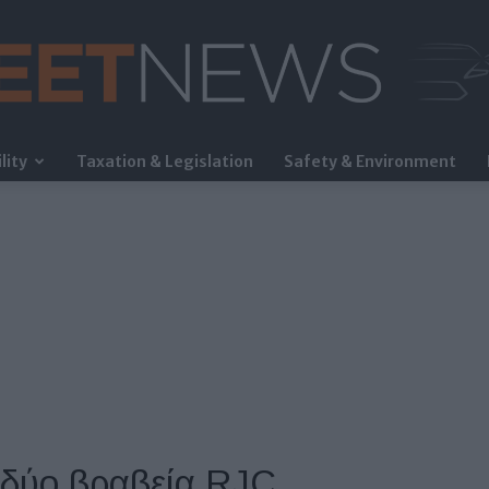
lity
Taxation & Legislation
Safety & Environment
FleetNews
 δύο βραβεία RJC