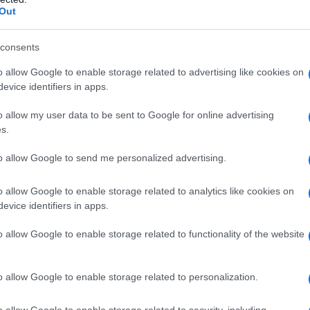
Out
consents
o allow Google to enable storage related to advertising like cookies on
evice identifiers in apps.
Media: Με ενίσχυση 8 εκατ. ευρώ σε 451
επιχειρήσεις ξεκίνησε το πρόγραμμα
o allow my user data to be sent to Google for online advertising
στήριξης- Κάλυψη εισφορών ΕΔΟΕΑΠ
s.
to allow Google to send me personalized advertising.
o allow Google to enable storage related to analytics like cookies on
evice identifiers in apps.
κή… πολιορκία η
Νέο Audi A2 e-tron με στόχο
o allow Google to enable storage related to functionality of the website
κή
την κορυφή της
τοβιομηχανία
αποδοτικότητας
o allow Google to enable storage related to personalization.
o allow Google to enable storage related to security, including