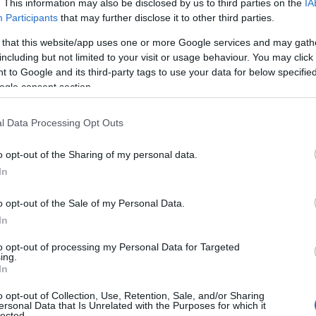
. This information may also be disclosed by us to third parties on the
IA
Participants
that may further disclose it to other third parties.
 that this website/app uses one or more Google services and may gath
including but not limited to your visit or usage behaviour. You may click 
 to Google and its third-party tags to use your data for below specifi
Εθνική Κορασίδων: Απέναντι στη Δανία για το
ogle consent section.
2/2 στο Ευρωμπάσκετ (live stream)
l Data Processing Opt Outs
o opt-out of the Sharing of my personal data.
In
o opt-out of the Sale of my Personal Data.
In
to opt-out of processing my Personal Data for Targeted
ύλιας: Τζίρος 98,7
Deloitte Ελλάδος:
ing.
ρώ και αύξηση
Χρηματοοικονομικός
In
7% - Τα νέα
σύμβουλος της ΔΕΗ για την
τα σε low & non
είσοδο στην πολωνική αγορά
o opt-out of Collection, Use, Retention, Sale, and/or Sharing
ersonal Data that Is Unrelated with the Purposes for which it
ενέργειας
lected.