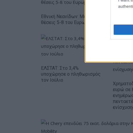
authenti
Εθνική Νεανίδων: Με τη Βουλγαρία για τις
θέσεις 5-8 του Ευρωμπάσκετ (live stream)
ΕΛΣΤΑΤ: Στο 3,4%
υποχώρησε ο πληθωρισμός
τον Ιούλιο
Χρηματοδ
ευρώ σε 
ενημέρωσ
πενταετ
ενίσχυση