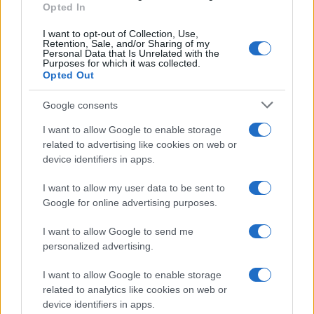
Opted In
I want to opt-out of Collection, Use,
Το FIAT 500 Hybrid τώρα από 18.990 ευρώ
Retention, Sale, and/or Sharing of my
Personal Data that Is Unrelated with the
Purposes for which it was collected.
Opted Out
Google consents
Μιλγουόκι Μπακς: Η ζωή
I want to allow Google to enable storage
χωρίς τον Γιάννη
related to advertising like cookies on web or
Ανακοινώθηκε από την
device identifiers in apps.
Ντουμπάι ο Σενγκέλια (pics)
I want to allow my user data to be sent to
Google for online advertising purposes.
I want to allow Google to send me
personalized advertising.
HELLENiQ ENERGY: Κέρδη 393 εκατ. ευρώ στο α' εξάμηνο –
Στα 734 εκατ. ευρώ τα EBITDA
I want to allow Google to enable storage
related to analytics like cookies on web or
device identifiers in apps.