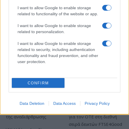
I want to allow Google to enable storage
related to functionality of the website or app.
ΥΠΕΘΟΟ: Νέες επενδύσεις
I want to allow Google to enable storage
1 δισ. ευρώ ως το 2028 για
related to personalization.
την Ενέργεια
Viohalco: Αυξημένος κατά
14% ο τζίρος στο α'
I want to allow Google to enable storage
εξάμηνο, στα 4,3 δισ. ευρώ
related to security, including authentication
– Στα 446 εκατ. ευρώ τα
functionality and fraud prevention, and other
EBITDA
user protection.
CONFIRM
Η συμφωνία Arval-Athlon αναδιαμορφώνει την αγορά leasing
Data Deletion
Data Access
Privacy Policy