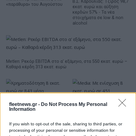
Β.Σ. Καρούλιας: Τζίρος 98,7
«παράθυρα» του Αυγούστου
εκατ. ευρώ και αύξηση
κερδών 57% - Τα νέα
στοιχήματα σε low & non
alcohol
Metlen: Ρεκόρ EBITDA στο α' εξάμηνο, στα 550 εκατ. ευρώ –
Καθαρά κέρδη 313 εκατ. ευρώ
fleetnews.gr -
Do Not Process My Personal
Information
If you wish to opt-out of the sale, sharing to third parties, or
Χρηματοδότηση 8 εκατ.
processing of your personal or sensitive information for
ευρώ σε 843 μέσα