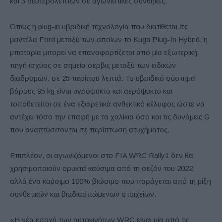
και 3 δευτερολέπτων σε αγωνιστικές συνθήκες.
Όπως η plug-in υβριδική τεχνολογία που διατίθεται σε
μοντέλα Ford μεταξύ των οποίων το Kuga Plug-In Hybrid, η
μπαταρία μπορεί να επαναφορτίζεται από μία εξωτερική
πηγή ισχύος σε σημεία σέρβις μεταξύ των ειδικών
διαδρομών, σε 25 περίπου λεπτά. Το υβριδικό σύστημα
βάρους 95 kg είναι υγρόψυκτο και αερόψυκτο και
τοποθετείται σε ένα εξαιρετικά ανθεκτικό κέλυφος ώστε να
αντέχει τόσο την επαφή με τα χαλίκια όσο και τις δυνάμεις G
που αναπτύσσονται σε περίπτωση ατυχήματος.
Επιπλέον, οι αγωνιζόμενοι στο FIA WRC Rally1 δεν θα
χρησιμοποιούν ορυκτά καύσιμα από τη σεζόν του 2022,
αλλά ένα καύσιμο 100% βιώσιμο που παράγεται από τη μίξη
συνθετικών και βιοδιασπώμενων στοιχείων.
«Η νέα εποχή των αυτοκινήτων WRC είναι μία από τις