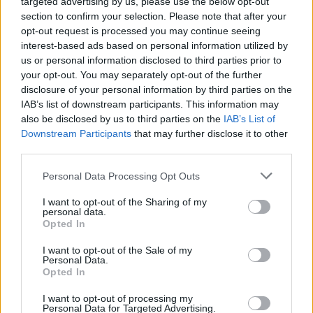
targeted advertising by us, please use the below opt-out
Media: Με ενίσχυση 8 εκατ.
ενημέρωσης- Ξεκίνησε το
ευρώ σε 451 επιχειρήσεις
section to confirm your selection. Please note that after your
πενταετές πρόγραμμα
ξεκίνησε το πρόγραμμα
opt-out request is processed you may continue seeing
ενίσχυσης του Τύπου
στήριξης- Κάλυψη
interest-based ads based on personal information utilized by
εισφορών ΕΔΟΕΑΠ
us or personal information disclosed to third parties prior to
your opt-out. You may separately opt-out of the further
disclosure of your personal information by third parties on the
IAB’s list of downstream participants. This information may
also be disclosed by us to third parties on the
IAB’s List of
Downstream Participants
that may further disclose it to other
IAB Hellas: Νέα Διοικούσα Επιτροπή και νέο Διοικητικό
third parties.
Συμβούλιο - Πρόεδρος ο Γαληνός Γιαγλής
Please note that this website/app uses one or more Google
Personal Data Processing Opt Outs
services and may gather and store information including but
not limited to your visit or usage behaviour. You may click to
I want to opt-out of the Sharing of my
personal data.
grant or deny consent to Google and its third-party tags to
Opted In
use your data for below specified purposes in below Google
consent section.
I want to opt-out of the Sale of my
Νέο Audi A2 e-tron με
Η Chery επενδύει 75 εκατ.
Personal Data.
στόχο την κορυφή της
δολάρια στην KG Mobility
Opted In
αποδοτικότητας
I want to opt-out of processing my
Personal Data for Targeted Advertising.