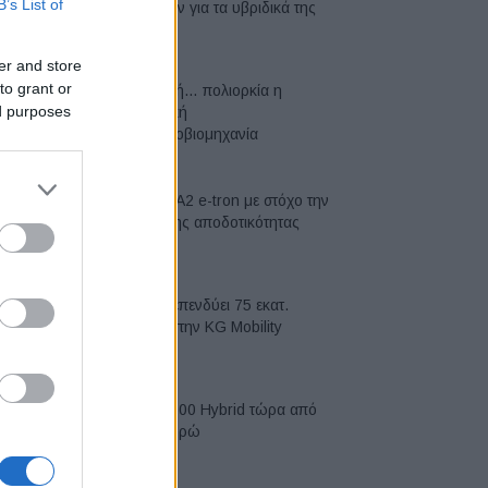
B’s List of
μπαταριών για τα υβριδικά της
07/08/2026
er and store
to grant or
Σε κινεζική… πολιορκία η
ed purposes
ευρωπαϊκή
αυτοκινητοβιομηχανία
06/08/2026
Νέο Audi A2 e-tron με στόχο την
κορυφή της αποδοτικότητας
05/08/2026
Η Chery επενδύει 75 εκατ.
δολάρια στην KG Mobility
04/08/2026
Το FIAT 500 Hybrid τώρα από
18.990 ευρώ
04/08/2026