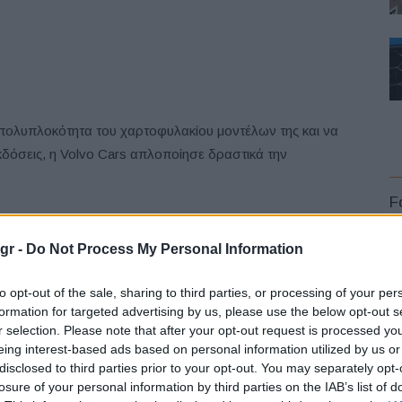
 πολυπλοκότητα του χαρτοφυλακίου μοντέλων της και να
κδόσεις, η Volvo Cars απλοποίησε δραστικά την
F
κτική προσφορά εξυπηρέτησης, που θα περιλαμβάνει
ιλογές ασφάλισης και φόρτισης στο σπίτι, όπου είναι
gr -
Do Not Process My Personal Information
to opt-out of the sale, sharing to third parties, or processing of your per
formation for targeted advertising by us, please use the below opt-out s
σε ο
Lex Kerssemakers
, επικεφαλής των παγκόσμιων
r selection. Please note that after your opt-out request is processed y
L
 «Αυτό συμβαίνει επειδή το Volvo C40 Recharge είναι κάτι
eing interest-based ads based on personal information utilized by us or
ρώτο μας ηλεκτρικό μοντέλο και αποτελεί ένα σημαντικό
disclosed to third parties prior to your opt-out. You may separately opt-
losure of your personal information by third parties on the IAB’s list of
κοί για διευκόλυνση των καταναλωτών. Εν ολίγοις,