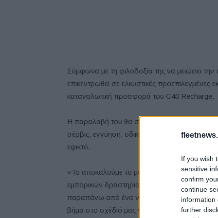
Σύμφωνα με τη φιλοδοξία της να μειώσει την
επικεντρωθεί σε ελκυστικές προεπιλεγμένες ε
καταναλωτική προσφορά του C40 Recharge.
Η παραλαβή του θα συνοδεύεται από μια πρα
σέρβις, εγγύηση, οδική βοήθεια, καθώς και επ
fleetnews.
εφικτό.
If you wish 
sensitive in
«Το αποκαλούμε το μέλλον της Volvo», δήλω
confirm you
εμπορικών δραστηριοτήτων της
Volvo Cars
.
continue se
παραπάνω από ένα νέο αυτοκίνητο. Είναι το π
information 
further disc
βήμα στο σχέδιό μας να καταστούμε διαδικτυα