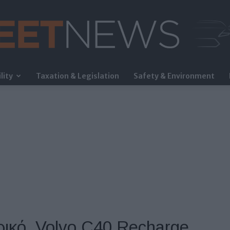
lity
Taxation & Legislation
Safety & Environment
FleetNews
ρικό, Volvo C40 Recharge