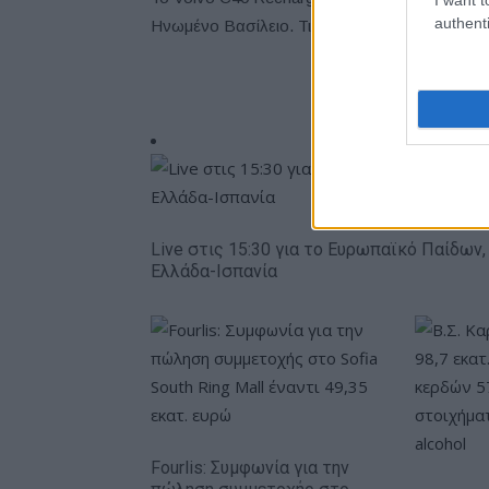
authenti
Ηνωμένο Βασίλειο. Τις επόμενες εβδομάδες 
Live στις 15:30 για το Ευρωπαϊκό Παίδων,
Ελλάδα-Ισπανία
Fourlis: Συμφωνία για την