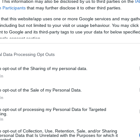
. This information may also be disclosed by us to third parties on the
IA
vo».
Participants
that may further disclose it to other third parties.
 that this website/app uses one or more Google services and may gath
ειξη της δέσμευσης της Volvo Cars για ένα μέλλον
including but not limited to your visit or usage behaviour. You may click 
ήσει αρκετά επιπλέον ηλεκτρικά μοντέλα τα επόμενα
 to Google and its third-party tags to use your data for below specifi
όγκου πωλήσεών της να αποτελείται από αμιγώς
ogle consent section.
30, σχεδιάζει κάθε αυτοκίνητο που θα πωλείται να είναι
l Data Processing Opt Outs
ατα ενός SUV, αλλά με χαμηλότερο και πιο κομψό
o opt-out of the Sharing of my personal data.
In
τυπωσιακή σχεδίαση που ακολουθεί τη γραμμή της
ίδει νέα όψη στα ηλεκτρικά Volvo και περιλαμβάνει
o opt-out of the Sale of my Personal Data.
In
νη θέση καθίσματος που προτιμούν οι περισσότεροι
to opt-out of processing my Personal Data for Targeted
ing.
ς χρωματικές αποχρώσεις και επιλογές διακόσμησης
In
 Volvo που δεν διαθέτει καθόλου δερμάτινες επενδύσεις.
o opt-out of Collection, Use, Retention, Sale, and/or Sharing
ersonal Data that Is Unrelated with the Purposes for which it
lected.