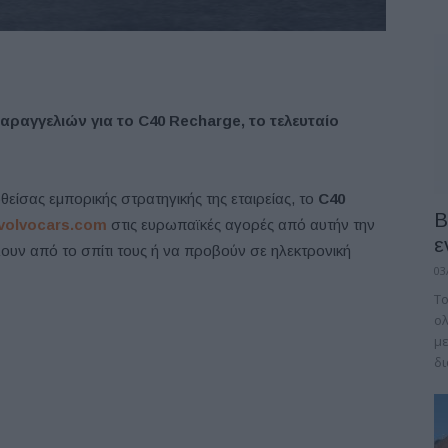
αραγγελιών για το C40 Recharge, το τελευταίο
ίσας εμπορικής στρατηγικής της εταιρείας, το
C40
B
volvocars.com
στις ευρωπαϊκές αγορές από αυτήν την
ε
υν από το σπίτι τους ή να προβούν σε ηλεκτρονική
03
Το
ολ
με
δι