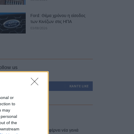
Ford: Θέμα χρόνου η είσοδος
των Κινέζων στις ΗΠΑ
03/08/2026
ollow us
0
Υποστηρικτές
ΚΆΝΤΕ LIKE
sonal or
ection to
ou may
atest
 personal
out of the
 downstream
Η Toyota φέρνει νέα γενιά