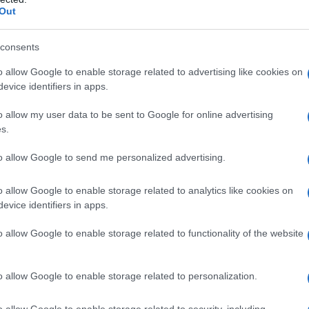
ναι εξοπλισμένο με ένα από τα καλύτερα συστήματα
Out
κοινού με την Google και βασίζεται στο λειτουργικό
ρμογές και υπηρεσίες Google, όπως Google Assistant,
consents
o allow Google to enable storage related to advertising like cookies on
evice identifiers in apps.
ική συνδεσιμότητα και το C40 Recharge σχεδιάστηκε για
. Αυτό σημαίνει πως θα συνεχίσει να βελτιώνεται με την
o allow my user data to be sent to Google for online advertising
s.
to allow Google to send me personalized advertising.
ήρες, έναν στον εμπρόσθιο και έναν στον οπίσθιο άξονα,
 που μπορεί να ταχυφορτιστεί στο 80% σε περίπου 40
o allow Google to enable storage related to analytics like cookies on
 οποία αναμένεται να βελτιωθεί με την πάροδο του
evice identifiers in apps.
σμικού.
o allow Google to enable storage related to functionality of the website
θινόπωρο και θα κατασκευάζεται παράλληλα με το XC40
vo Cars στη Γάνδη του Βελγίου.
o allow Google to enable storage related to personalization.
ελία ήδη στην Ολλανδία, τη Νορβηγία, τη Σουηδία και το
o allow Google to enable storage related to security, including