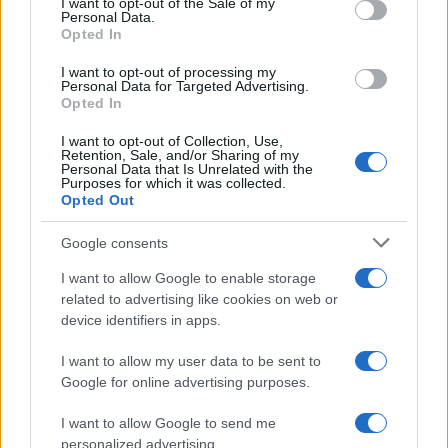
I want to opt-out of the Sale of my
Personal Data.
Opted In
I want to opt-out of processing my
Personal Data for Targeted Advertising.
Η συμφωνία Arval-Athlon αναδιαμορφώνει την αγορά leasing
Opted In
I want to opt-out of Collection, Use,
Retention, Sale, and/or Sharing of my
Personal Data that Is Unrelated with the
Purposes for which it was collected.
Opted Out
VW: Η δύσκολη εξίσωση
της αναδιάρθρωσης
Google consents
18η συνεχόμενη χρονιά για
τον ΟΤΕ στη διεθνή σειρά
I want to allow Google to enable storage
δεικτών FTSE4Good
related to advertising like cookies on web or
device identifiers in apps.
I want to allow my user data to be sent to
Google for online advertising purposes.
Alpha Bank: Για πρώτη φορά το Αρχαίο Θέατρο Επιδαύρου
I want to allow Google to send me
άνοιξε τις πύλες του σε όλους
personalized advertising.