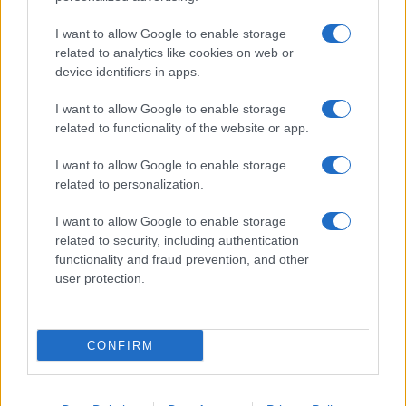
I want to allow Google to enable storage
related to analytics like cookies on web or
device identifiers in apps.
ESG Report 2025: Πώς η ΑΒ Βασιλόπουλος μετατρέπει τη
βιωσιμότητα σε καθημερινή πράξη
I want to allow Google to enable storage
related to functionality of the website or app.
I want to allow Google to enable storage
related to personalization.
ΕΤΙΚΕΤΕΣ
Afeela 1
Honda
Sony
I want to allow Google to enable storage
related to security, including authentication
functionality and fraud prevention, and other
user protection.
CONFIRM
Προηγούμενο άρθρο
Επόμενο άρθρο
Renault Twingo E-Tech
FireFly: H τρίτη μάρκα της NIO