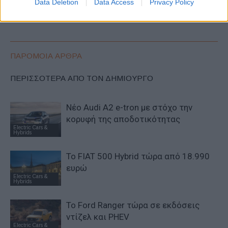
electric: Αποκάλυψη εκ των
είναι γεγονός
Data Deletion
Data Access
Privacy Policy
έσω (εικόνες)
ΠΑΡΟΜΟΙΑ ΑΡΘΡΑ
ΠΕΡΙΣΣΟΤΕΡΑ ΑΠΟ ΤΟΝ ΔΗΜΙΟΥΡΓΟ
Νέο Audi A2 e-tron με στόχο την
κορυφή της αποδοτικότητας
Electric Cars &
Hybrids
Το FIAT 500 Hybrid τώρα από 18.990
ευρώ
Electric Cars &
Hybrids
Το Ford Ranger τώρα σε εκδόσεις
ντίζελ και PHEV
Electric Cars &