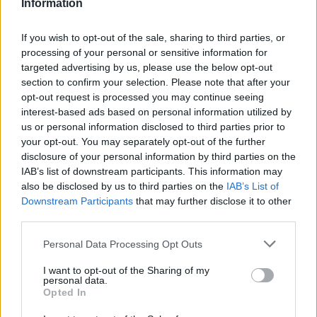
Information
If you wish to opt-out of the sale, sharing to third parties, or
processing of your personal or sensitive information for
targeted advertising by us, please use the below opt-out
section to confirm your selection. Please note that after your
HELLENiQ ENERGY: Κέρδη 393 εκατ. ευρώ στο α' εξάμηνο –
opt-out request is processed you may continue seeing
Στα 734 εκατ. ευρώ τα EBITDA
interest-based ads based on personal information utilized by
us or personal information disclosed to third parties prior to
your opt-out. You may separately opt-out of the further
disclosure of your personal information by third parties on the
IAB’s list of downstream participants. This information may
also be disclosed by us to third parties on the
IAB’s List of
Downstream Participants
that may further disclose it to other
ΥΠΕΘΟΟ: Νέες επενδύσεις
third parties.
1 δισ. ευρώ ως το 2028 για
την Ενέργεια
Please note that this website/app uses one or more Google
Viohalco: Αυξημένος κατά
Personal Data Processing Opt Outs
14% ο τζίρος στο α'
services and may gather and store information including but
εξάμηνο, στα 4,3 δισ. ευρώ
not limited to your visit or usage behaviour. You may click to
I want to opt-out of the Sharing of my
– Στα 446 εκατ. ευρώ τα
personal data.
grant or deny consent to Google and its third-party tags to
Opted In
EBITDA
use your data for below specified purposes in below Google
consent section.