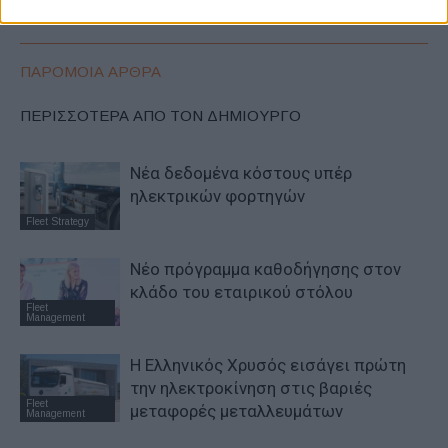
ΠΑΡΟΜΟΙΑ ΑΡΘΡΑ
ΠΕΡΙΣΣΟΤΕΡΑ ΑΠΟ ΤΟΝ ΔΗΜΙΟΥΡΓΟ
Νέα δεδομένα κόστους υπέρ
ηλεκτρικών φορτηγών
Fleet Strategy
Νέο πρόγραμμα καθοδήγησης στον
κλάδο του εταιρικού στόλου
Fleet
Management
Η Ελληνικός Χρυσός εισάγει πρώτη
την ηλεκτροκίνηση στις βαριές
Fleet
μεταφορές μεταλλευμάτων
Management