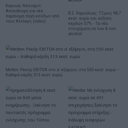
Καγουάι Λέοναρντ:
Αποκάλυψη για νέα
Β.Σ. Καρούλιας: Τζίρος 98,7
παράνομη πηγή εσόδων από
εκατ. ευρώ και αύξηση
τους Κλίπερς (video)
κερδών 57% - Τα νέα
στοιχήματα σε low & non
alcohol
Metlen: Ρεκόρ EBITDA στο α' εξάμηνο, στα 550 εκατ. ευρώ –
Καθαρά κέρδη 313 εκατ. ευρώ