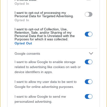
Opted In
I want to opt-out of processing my
Personal Data for Targeted Advertising.
Opted In
VW: Η δύσκολη εξίσωση
I want to opt-out of Collection, Use,
της αναδιάρθρωσης
18η συνεχόμενη χρονιά για
Retention, Sale, and/or Sharing of my
Personal Data that Is Unrelated with the
τον ΟΤΕ στη διεθνή σειρά
Purposes for which it was collected.
δεικτών FTSE4Good
Opted Out
Google consents
I want to allow Google to enable storage
related to advertising like cookies on web or
Alpha Bank: Για πρώτη φορά το Αρχαίο Θέατρο Επιδαύρου
device identifiers in apps.
άνοιξε τις πύλες του σε όλους
I want to allow my user data to be sent to
Google for online advertising purposes.
I want to allow Google to send me
personalized advertising.
ESG Report 2025: Πώς η ΑΒ Βασιλόπουλος μετατρέπει τη