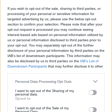
HELLENiQ ENERGY: Κέρδη 393 εκατ. ευρώ στο α' εξάμηνο –
Στα 734 εκατ. ευρώ τα EBITDA
If you wish to opt-out of the sale, sharing to third parties, or
processing of your personal or sensitive information for
targeted advertising by us, please use the below opt-out
section to confirm your selection. Please note that after your
opt-out request is processed you may continue seeing
interest-based ads based on personal information utilized by
us or personal information disclosed to third parties prior to
ΥΠΕΘΟΟ: Νέες επενδύσεις
your opt-out. You may separately opt-out of the further
1 δισ. ευρώ ως το 2028 για
disclosure of your personal information by third parties on the
την Ενέργεια
IAB’s list of downstream participants. This information may
Viohalco: Αυξημένος κατά
also be disclosed by us to third parties on the
IAB’s List of
14% ο τζίρος στο α'
Downstream Participants
that may further disclose it to other
εξάμηνο, στα 4,3 δισ. ευρώ
– Στα 446 εκατ. ευρώ τα
third parties.
EBITDA
Please note that this website/app uses one or more Google
Personal Data Processing Opt Outs
services and may gather and store information including but
not limited to your visit or usage behaviour. You may click to
I want to opt-out of the Sharing of my
personal data.
grant or deny consent to Google and its third-party tags to
Opted In
use your data for below specified purposes in below Google
consent section.
Η συμφωνία Arval-Athlon αναδιαμορφώνει την αγορά leasing
I want to opt-out of the Sale of my
Personal Data.