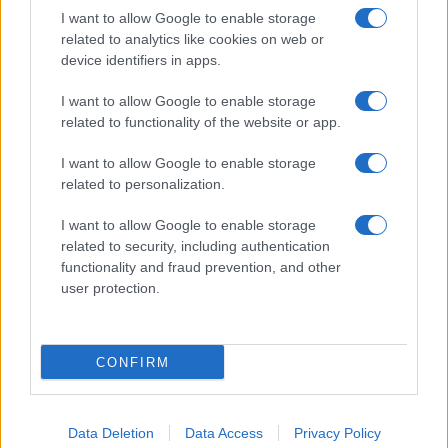
βιωσιμότητα σε καθημερινή πράξη
I want to allow Google to enable storage
related to analytics like cookies on web or
device identifiers in apps.
I want to allow Google to enable storage
ΕΤΙΚΕΤΕΣ
COVID-19
Global Fleet Conference
MaaS
related to functionality of the website or app.
Shared Mobility
Smart Mobility
Ευρώπη
Νέα κανονικότητα
Νέες μορφές ενέργειας
Οδική Ασφάλεια
συνδεσιμότητα
I want to allow Google to enable storage
related to personalization.
Χρηματοδοτικά μοντέλα
I want to allow Google to enable storage
related to security, including authentication
functionality and fraud prevention, and other
user protection.
CONFIRM
Προηγούμενο άρθρο
Επόμενο άρθρο
Ο Ralf Brandstätter
Ελλάδα: Οι αστικές
αναλαμβάνει CEO της
συγκοινωνίες
Data Deletion
Data Access
Privacy Policy
Volkswagen
μετασχηματίζονται