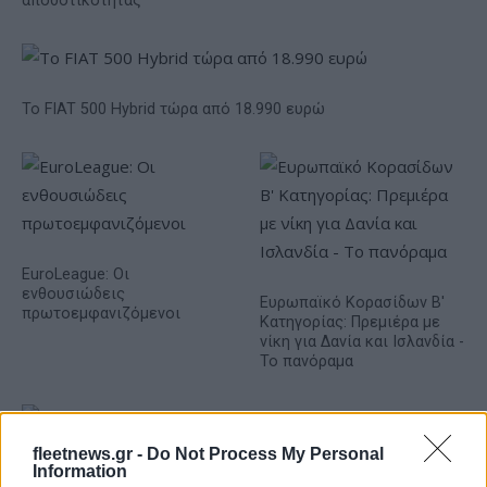
αποδοτικότητας
Το FIAT 500 Hybrid τώρα από 18.990 ευρώ
EuroLeague: Οι
ενθουσιώδεις
Ευρωπαϊκό Κορασίδων Β'
πρωτοεμφανιζόμενοι
Κατηγορίας: Πρεμιέρα με
νίκη για Δανία και Ισλανδία -
Το πανόραμα
fleetnews.gr -
Do Not Process My Personal
Information