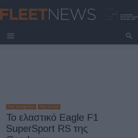
FleetNews
Fleet Management
Fleet Services
To ελαστικό Eagle F1
SuperSport RS της