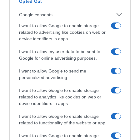
Opted Out
Google consents
Η Chery επενδύει 75 εκατ. δολάρια στην KG Mobility
I want to allow Google to enable storage
related to advertising like cookies on web or
device identifiers in apps.
I want to allow my user data to be sent to
Το FIAT 500 Hybrid τώρα
Google for online advertising purposes.
από 18.990 ευρώ
I want to allow Google to send me
personalized advertising.
Ατρόμητος και Novibet
συνεχίζουν μαζί: Ανανέωση
I want to allow Google to enable storage
της συνεργασίας τους μέχρι
related to analytics like cookies on web or
το 2028
device identifiers in apps.
I want to allow Google to enable storage
related to functionality of the website or app.
I want to allow Google to enable storage
18η συνεχόμενη χρονιά για τον ΟΤΕ στη διεθνή σειρά