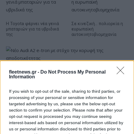
Η Toyota φέρνει νέα γενιά
Σε κινεζική… πολιορκία η
μπαταριών για τα υβριδικά
ευρωπαϊκή
της
αυτοκινητοβιομηχανία
fleetnews.gr -
Do Not Process My Personal
Νέο Audi A2 e-tron με στόχο την κορυφή της
Information
αποδοτικότητας
If you wish to opt-out of the sale, sharing to third parties, or
processing of your personal or sensitive information for
targeted advertising by us, please use the below opt-out
section to confirm your selection. Please note that after your
opt-out request is processed you may continue seeing
interest-based ads based on personal information utilized by
Δόξα Λευκάδας: Έβδομη
Platon BC: «Στόχος μας στις
μεταγραφή ο Τζος Σάρμα
ακαδημίες να εξελίσσονται
us or personal information disclosed to third parties prior to
(vid)
οι παίκτες»