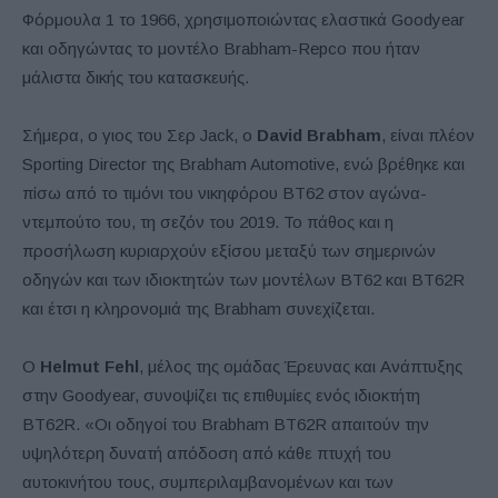
Φόρμουλα 1 το 1966, χρησιμοποιώντας ελαστικά Goodyear
και οδηγώντας το μοντέλο Brabham-Repco που ήταν
μάλιστα δικής του κατασκευής.
Σήμερα, ο γιος του Σερ Jack, o
David Brabham
, είναι πλέον
Sporting Director της Brabham Automotive, ενώ βρέθηκε και
πίσω από το τιμόνι του νικηφόρου BT62 στον αγώνα-
ντεμπούτο του, τη σεζόν του 2019. Το πάθος και η
προσήλωση κυριαρχούν εξίσου μεταξύ των σημερινών
οδηγών και των ιδιοκτητών των μοντέλων BT62 και BT62R
και έτσι η κληρονομιά της Brabham συνεχίζεται.
Ο
Helmut Fehl
, μέλος της ομάδας Έρευνας και Ανάπτυξης
στην Goodyear, συνοψίζει τις επιθυμίες ενός ιδιοκτήτη
BT62R. «Οι οδηγοί του Brabham BT62R απαιτούν την
υψηλότερη δυνατή απόδοση από κάθε πτυχή του
αυτοκινήτου τους, συμπεριλαμβανομένων και των