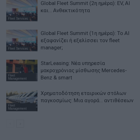
Global Fleet Summit (2η ημέρα): EV, AI
και… Ανθεκτικότητα
Fleet Services
Global Fleet Summit (1η ημέρα): Το ΑΙ
εξαφανίζει ή εξελίσσει τον fleet
manager;
Fleet Services
StarLeasing: Νέα υπηρεσία
μακροχρόνιας μίσθωσης Mercedes-
Fleet
Benz & smart
Management
Χρηματοδότηση εταιρικών στόλων
παγκοσμίως: Μια αγορά… αντιθέσεων
Fleet
Management