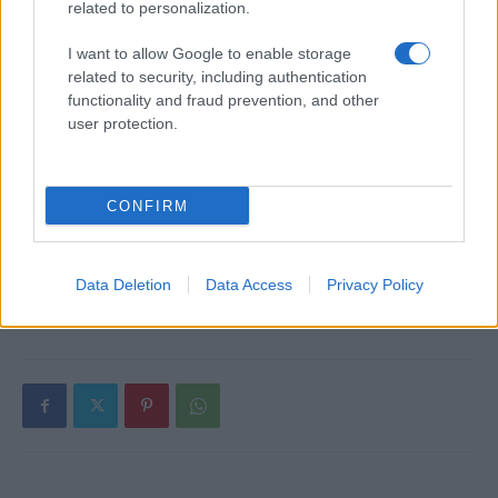
δεικτών FTSE4Good
related to personalization.
I want to allow Google to enable storage
related to security, including authentication
functionality and fraud prevention, and other
user protection.
Alpha Bank: Για πρώτη φορά το Αρχαίο Θέατρο Επιδαύρου
άνοιξε τις πύλες του σε όλους
CONFIRM
ΕΤΙΚΕΤΕΣ
Brabham Automotive
Eagle F1 SuperSport RS
Data Deletion
Data Access
Privacy Policy
Goodyear
ελαστικά