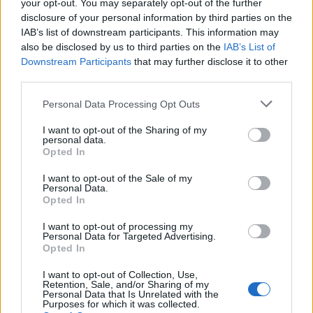
your opt-out. You may separately opt-out of the further
disclosure of your personal information by third parties on the
IAB’s list of downstream participants. This information may
also be disclosed by us to third parties on the
IAB’s List of
Downstream Participants
that may further disclose it to other
third parties.
ΕΛΣΤΑΤ: Στο 3,4% υποχώρησε ο πληθωρισμός τον Ιούλιο
Please note that this website/app uses one or more Google
Personal Data Processing Opt Outs
services and may gather and store information including but
not limited to your visit or usage behaviour. You may click to
I want to opt-out of the Sharing of my
personal data.
grant or deny consent to Google and its third-party tags to
Opted In
use your data for below specified purposes in below Google
consent section.
I want to opt-out of the Sale of my
Personal Data.
Opted In
Metlen: Ρεκόρ EBITDA στο
α' εξάμηνο, στα 550 εκατ.
I want to opt-out of processing my
Ειδικό Χωροταξικό Πλαίσιο
Personal Data for Targeted Advertising.
ευρώ – Καθαρά κέρδη 313
για τον Τουρισμό:
Opted In
εκατ. ευρώ
Στρατηγικό εργαλείο για
βιώσιμη τουριστική
I want to opt-out of Collection, Use,
ανάπτυξη
Retention, Sale, and/or Sharing of my
Personal Data that Is Unrelated with the
Purposes for which it was collected.