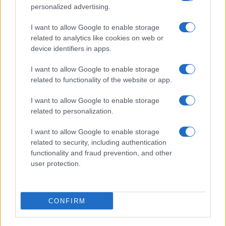
Η Chery επενδύει 75 εκατ. δολάρια στην KG Mobility
personalized advertising.
I want to allow Google to enable storage
related to analytics like cookies on web or
device identifiers in apps.
Το FIAT 500 Hybrid τώρα
I want to allow Google to enable storage
από 18.990 ευρώ
related to functionality of the website or app.
I want to allow Google to enable storage
Ατρόμητος και Novibet
related to personalization.
συνεχίζουν μαζί: Ανανέωση
της συνεργασίας τους μέχρι
I want to allow Google to enable storage
το 2028
related to security, including authentication
functionality and fraud prevention, and other
user protection.
18η συνεχόμενη χρονιά για τον ΟΤΕ στη διεθνή σειρά
CONFIRM
δεικτών FTSE4Good