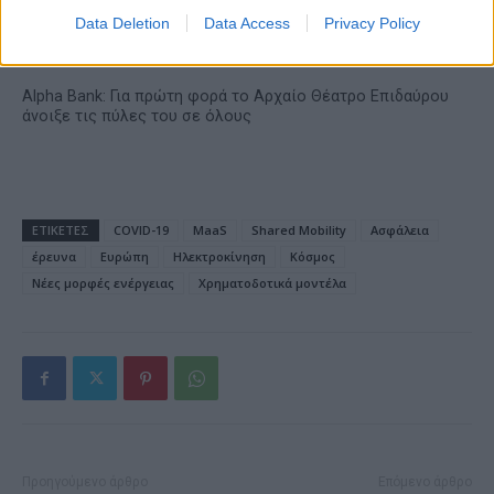
Data Deletion
Data Access
Privacy Policy
Alpha Bank: Για πρώτη φορά το Αρχαίο Θέατρο Επιδαύρου
άνοιξε τις πύλες του σε όλους
ΕΤΙΚΕΤΕΣ
COVID-19
MaaS
Shared Mobility
Ασφάλεια
έρευνα
Ευρώπη
Ηλεκτροκίνηση
Κόσμος
Νέες μορφές ενέργειας
Χρηματοδοτικά μοντέλα
Προηγούμενο άρθρο
Επόμενο άρθρο