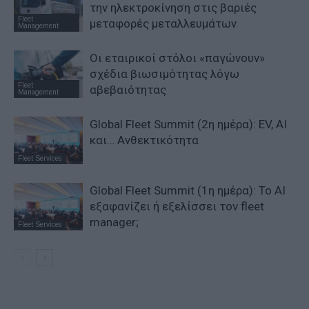
την ηλεκτροκίνηση στις βαριές
Fleet
μεταφορές μεταλλευμάτων
Management
Οι εταιρικοί στόλοι «παγώνουν»
σχέδια βιωσιμότητας λόγω
Fleet
αβεβαιότητας
Management
Global Fleet Summit (2η ημέρα): EV, AI
και… Ανθεκτικότητα
Fleet Services
Global Fleet Summit (1η ημέρα): Το ΑΙ
εξαφανίζει ή εξελίσσει τον fleet
manager;
Fleet Services