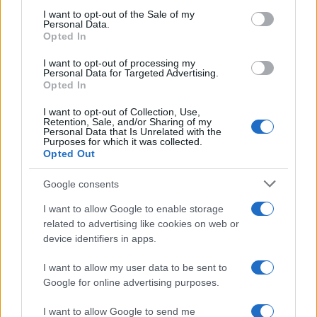
consent section.
I want to opt-out of the Sale of my
Personal Data.
Opted In
Χρηματιστήριο Αθηνών: Εβδομαδιαία άνοδος 1,76%, κέρδη
23,31% από τις αρχές του έτους
I want to opt-out of processing my
Personal Data for Targeted Advertising.
Opted In
I want to opt-out of Collection, Use,
Retention, Sale, and/or Sharing of my
Personal Data that Is Unrelated with the
Purposes for which it was collected.
Opted Out
Google consents
Ελληνική Αναπτυξιακή
Υπ. Μεταφορών: Οριστική
I want to allow Google to enable storage
Τράπεζα: Με «προίκα» 2
λύση στο ζήτημα των
related to advertising like cookies on web or
δισ. ευρώ ανοίγει δρόμο για
πινακίδων κυκλοφορίας -
device identifiers in apps.
δάνεια έως 5 δισ. σε
Τέλος στις χρονοβόρες
μικρομεσαίες
διαδικασίες
I want to allow my user data to be sent to
Google for online advertising purposes.
I want to allow Google to send me