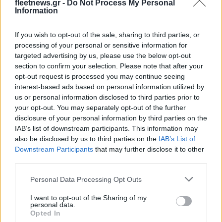
fleetnews.gr -
Do Not Process My Personal
Η Toyota φέρνει νέα γενιά
Σε κινεζική… πολιορκία η
Information
μπαταριών για τα υβριδικά
ευρωπαϊκή
της
αυτοκινητοβιομηχανία
If you wish to opt-out of the sale, sharing to third parties, or
processing of your personal or sensitive information for
targeted advertising by us, please use the below opt-out
section to confirm your selection. Please note that after your
opt-out request is processed you may continue seeing
interest-based ads based on personal information utilized by
Νέο Audi A2 e-tron με στόχο την κορυφή της
αποδοτικότητας
us or personal information disclosed to third parties prior to
your opt-out. You may separately opt-out of the further
disclosure of your personal information by third parties on the
IAB’s list of downstream participants. This information may
also be disclosed by us to third parties on the
IAB’s List of
Downstream Participants
that may further disclose it to other
third parties.
Άρης: Το πρόγραμμα
ΠΑΟΚ: Έφτασε στη
Please note that this website/app uses one or more Google
Personal Data Processing Opt Outs
προετοιμασίας και τα
Θεσσαλονίκη ο ΡαϊΚουάν
services and may gather and store information including but
φιλικά
Γκρέι (pics)
not limited to your visit or usage behaviour. You may click to
I want to opt-out of the Sharing of my
personal data.
grant or deny consent to Google and its third-party tags to
Opted In
use your data for below specified purposes in below Google