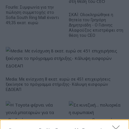
Fourlis: Συμφωνία για την
πώληση συμμετοχής στο
ΣΚΑΪ: Ολοκληρώθηκε η
Sofia South Ring Mall έναντι
θητεία του Γρηγόρη
49,35 εκατ. ευρώ
Δημητριάδη - Ο Γιάννης
Αλαφούζος επιστρέφει στη
θέση του CEO
Media: Με ενίσχυση 8 εκατ. ευρώ σε 451 επιχειρήσεις
ξεκίνησε το πρόγραμμα στήριξης- Κάλυψη εισφορών
ΕΔΟΕΑΠ