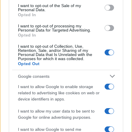
αποδοτικότητας
consent section.
I want to opt-out of the Sale of my
Personal Data.
Opted In
I want to opt-out of processing my
Personal Data for Targeted Advertising.
Opted In
I want to opt-out of Collection, Use,
Η Chery επενδύει 75 εκατ.
Retention, Sale, and/or Sharing of my
δολάρια στην KG Mobility
Personal Data that Is Unrelated with the
Purposes for which it was collected.
Ατρόμητος και Novibet
Opted Out
συνεχίζουν μαζί: Ανανέωση
της συνεργασίας τους μέχρι
Google consents
το 2028
I want to allow Google to enable storage
related to advertising like cookies on web or
device identifiers in apps.
I want to allow my user data to be sent to
18η συνεχόμενη χρονιά για τον ΟΤΕ στη διεθνή σειρά
Google for online advertising purposes.
δεικτών FTSE4Good
I want to allow Google to send me