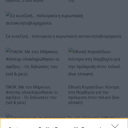
όφελος 2.000 ευρώ
της
Σε κινεζική… πολιορκία η ευρωπαϊκή αυτοκινητοβιομηχανία
ΠΑΟΚ: Με τον Μάρκους
Εθνική Κορασίδων: Κόντρα
Φόστερ ολοκληρώθηκαν οι
στη Νορβηγία για την
αφίξεις - Οι δηλώσεις του
πρόκριση στον τελικό (live
(vid & pics)
stream)