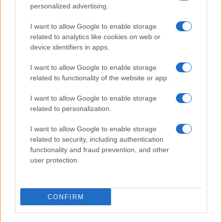
personalized advertising.
I want to allow Google to enable storage
related to analytics like cookies on web or
Alpha Bank: Για πρώτη φορά το Αρχαίο Θέατρο Επιδαύρου
device identifiers in apps.
άνοιξε τις πύλες του σε όλους
I want to allow Google to enable storage
related to functionality of the website or app.
I want to allow Google to enable storage
ΕΤΙΚΕΤΕΣ
Daimler
Mercedes-Benz Bank
Γερμανία
related to personalization.
Ευρώπη
Χρηματοδοτικά μοντέλα
I want to allow Google to enable storage
related to security, including authentication
functionality and fraud prevention, and other
user protection.
CONFIRM
Προηγούμενο άρθρο
Επόμενο άρθρο
Green NCAP: Είναι όλα τα
Η νέα γενιά του συστήματος