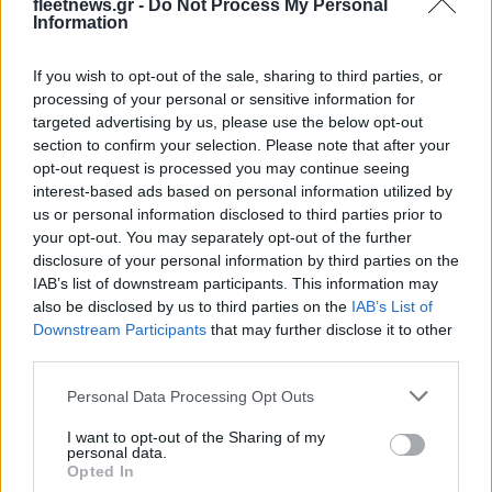
fleetnews.gr -
Do Not Process My Personal
Information
Ταχύτερα και αυστηρότερα: Το νέο ψηφιακό καθεστώς της
ΑΑΔΕ για τα ανασφάλιστα οχήματα
If you wish to opt-out of the sale, sharing to third parties, or
processing of your personal or sensitive information for
targeted advertising by us, please use the below opt-out
section to confirm your selection. Please note that after your
opt-out request is processed you may continue seeing
interest-based ads based on personal information utilized by
us or personal information disclosed to third parties prior to
your opt-out. You may separately opt-out of the further
Τουρισμός για Όλους:
disclosure of your personal information by third parties on the
Kατάθεση αιτήσεων
IAB’s list of downstream participants. This information may
Όμιλος ΔΕΗ: Νέα συμφωνία
ανεξάρτητα από το
για χαρτοφυλάκιο έργων
also be disclosed by us to third parties on the
IAB’s List of
τελευταίο ψηφίο του ΑΦΜ
ΑΠΕ άνω των 2 GW σε
Downstream Participants
that may further disclose it to other
Πολωνία και Ουγγαρία
third parties.
Please note that this website/app uses one or more Google
Personal Data Processing Opt Outs
services and may gather and store information including but
not limited to your visit or usage behaviour. You may click to
I want to opt-out of the Sharing of my
personal data.
grant or deny consent to Google and its third-party tags to
Opted In
Νέο Audi A2 e-tron με στόχο την κορυφή της
use your data for below specified purposes in below Google