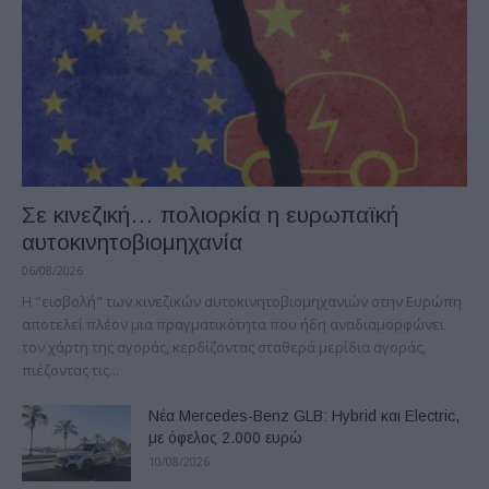
Σε κινεζική… πολιορκία η ευρωπαϊκή
αυτοκινητοβιομηχανία
06/08/2026
Η "εισβολή" των κινεζικών αυτοκινητοβιομηχανιών στην Ευρώπη
αποτελεί πλέον μια πραγματικότητα που ήδη αναδιαμορφώνει
τον χάρτη της αγοράς, κερδίζοντας σταθερά μερίδια αγοράς,
πιέζοντας τις...
Νέα Mercedes-Benz GLB: Hybrid και Electric,
με όφελος 2.000 ευρώ
10/08/2026