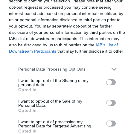
section to confirm your selection. Please note that after your
opt-out request is processed you may continue seeing
Γιαννακόπουλος: «Όταν σου
interest-based ads based on personal information utilized by
ρίχνουν μια πέτρα, τους
Ευρωπαϊκό Παίδων: Λύγισε
us or personal information disclosed to third parties prior to
καταστρέφεις» (vid)
στην παράταση η Ελλάδα,
your opt-out. You may separately opt-out of the further
96-86 από την Ισπανία (pics)
disclosure of your personal information by third parties on the
IAB’s list of downstream participants. This information may
also be disclosed by us to third parties on the
IAB’s List of
Downstream Participants
that may further disclose it to other
third parties.
ΕΛΣΤΑΤ: Στο 3,4% υποχώρησε ο πληθωρισμός τον Ιούλιο
Please note that this website/app uses one or more Google
Personal Data Processing Opt Outs
services and may gather and store information including but
not limited to your visit or usage behaviour. You may click to
I want to opt-out of the Sharing of my
personal data.
grant or deny consent to Google and its third-party tags to
Opted In
use your data for below specified purposes in below Google
consent section.
I want to opt-out of the Sale of my
Personal Data.
Opted In
Metlen: Ρεκόρ EBITDA στο
I want to opt-out of processing my
α' εξάμηνο, στα 550 εκατ.
Personal Data for Targeted Advertising.
Χρηματοδότηση 8 εκατ.
ευρώ – Καθαρά κέρδη 313
Opted In
ευρώ σε 843 μέσα