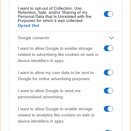
εκατ. ευρώ
ενημέρωσης- Ξεκίνησε το
I want to opt-out of Collection, Use,
πενταετές πρόγραμμα
Retention, Sale, and/or Sharing of my
ενίσχυσης του Τύπου
Personal Data that Is Unrelated with the
Purposes for which it was collected.
Opted Out
Google consents
Η Chery επενδύει 75 εκατ. δολάρια στην KG Mobility
I want to allow Google to enable storage
related to advertising like cookies on web or
device identifiers in apps.
I want to allow my user data to be sent to
Google for online advertising purposes.
Το FIAT 500 Hybrid τώρα
από 18.990 ευρώ
I want to allow Google to send me
personalized advertising.
Ατρόμητος και Novibet
συνεχίζουν μαζί: Ανανέωση
I want to allow Google to enable storage
της συνεργασίας τους μέχρι
related to analytics like cookies on web or
το 2028
device identifiers in apps.