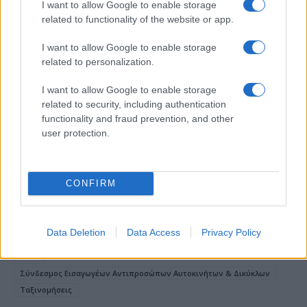
I want to allow Google to enable storage
related to functionality of the website or app.
I want to allow Google to enable storage
18η συνεχόμενη χρονιά για τον ΟΤΕ στη διεθνή σειρά
related to personalization.
δεικτών FTSE4Good
I want to allow Google to enable storage
related to security, including authentication
functionality and fraud prevention, and other
user protection.
Alpha Bank: Για πρώτη φορά το Αρχαίο Θέατρο Επιδαύρου
άνοιξε τις πύλες του σε όλους
CONFIRM
Data Deletion
Data Access
Privacy Policy
ΕΤΙΚΕΤΕΣ
Ελλάδα
Ευρώπη
Πωλήσεις νέων οχημάτων
ΣΕΑΑ
Σύνδεσμος Εισαγωγέων Αντιπροσώπων Αυτοκινήτων & Δικύκλων
Ταξινομήσεις