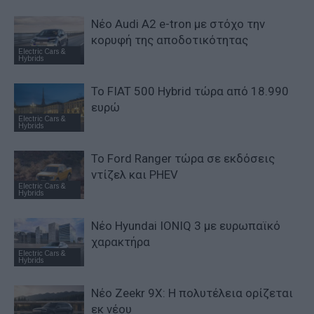
Νέο Audi A2 e-tron με στόχο την
κορυφή της αποδοτικότητας
Electric Cars &
Hybrids
Το FIAT 500 Hybrid τώρα από 18.990
ευρώ
Electric Cars &
Hybrids
Το Ford Ranger τώρα σε εκδόσεις
ντίζελ και PHEV
Electric Cars &
Hybrids
Νέο Hyundai IONIQ 3 με ευρωπαϊκό
χαρακτήρα
Electric Cars &
Hybrids
Νέο Zeekr 9X: Η πολυτέλεια ορίζεται
εκ νέου