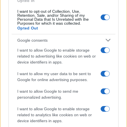
Opted In
I want to opt-out of Collection, Use,
Retention, Sale, and/or Sharing of my
Personal Data that Is Unrelated with the
Purposes for which it was collected.
ΔΕΗ: Ισχυρή ανάπτυξη στο
Opted Out
α΄ εξάμηνο 2026 με
Όμιλος AKTOR: Εξαγοράζει
προσαρμοσμένο EBITDA
το 75% των ΗΛΕΚΤΩΡ και
Google consents
στα 1,2 δισ. ευρώ
THALIS – Στρατηγική
συνεργασία με τη Motor Oil
I want to allow Google to enable storage
related to advertising like cookies on web or
device identifiers in apps.
I want to allow my user data to be sent to
Google for online advertising purposes.
Η συμφωνία Arval-Athlon αναδιαμορφώνει την αγορά leasing
I want to allow Google to send me
personalized advertising.
I want to allow Google to enable storage
related to analytics like cookies on web or
VW: Η δύσκολη εξίσωση
device identifiers in apps.
της αναδιάρθρωσης