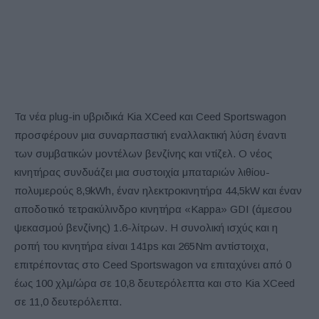
Τα νέα plug-in υβριδικά Kia XCeed και Ceed Sportswagon
προσφέρουν μια συναρπαστική εναλλακτική λύση έναντι
των συμβατικών μοντέλων βενζίνης και ντίζελ. Ο νέος
κινητήρας συνδυάζει μια συστοιχία μπαταριών λιθίου-
πολυμερούς 8,9kWh, έναν ηλεκτροκινητήρα 44,5kW και έναν
αποδοτικό τετρακύλινδρο κινητήρα «Kappa» GDI (άμεσου
ψεκασμού βενζίνης) 1.6-λίτρων. Η συνολική ισχύς και η
ροπή του κινητήρα είναι 141ps και 265Nm αντίστοιχα,
επιτρέποντας στο Ceed Sportswagon να επιταχύνει από 0
έως 100 χλμ/ώρα σε 10,8 δευτερόλεπτα και στο Kia XCeed
σε 11,0 δευτερόλεπτα.