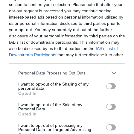
section to confirm your selection. Please note that after your
opt-out request is processed you may continue seeing
interest-based ads based on personal information utilized by
us or personal information disclosed to third parties prior to
your opt-out. You may separately opt-out of the further
disclosure of your personal information by third parties on the
Φίνιξ Σανς: «Έδεσαν» τον
IAB’s list of downstream participants. This information may
Ντίλον Μπρουκς έως το
Εθνική Νεανίδων: Στις 21:00
also be disclosed by us to third parties on the
IAB’s List of
2030
της Παρασκευής ο
Downstream Participants
that may further disclose it to other
προημιτελικός με τη
third parties.
Λιθουανία
Please note that this website/app uses one or more Google
Personal Data Processing Opt Outs
services and may gather and store information including but
not limited to your visit or usage behaviour. You may click to
I want to opt-out of the Sharing of my
personal data.
grant or deny consent to Google and its third-party tags to
Opted In
use your data for below specified purposes in below Google
Evergood: Άγγιξε τα 300 εκατ. ο τζίρος- Στα 10 εκατ. ευρώ
consent section.
I want to opt-out of the Sale of my
το τίμημα για το 60% του Jackaroo
Personal Data.
Opted In
I want to opt-out of processing my
Personal Data for Targeted Advertising.