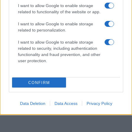
I want to allow Google to enable storage
Alpha Bank: Για πρώτη φορά
related to functionality of the website or app.
το Αρχαίο Θέατρο
Επιδαύρου άνοιξε τις πύλες
του σε όλους
I want to allow Google to enable storage
related to personalization.
I want to allow Google to enable storage
related to security, including authentication
functionality and fraud prevention, and other
ESG Report 2025: Πώς η ΑΒ Βασιλόπουλος μετατρέπει τη
user protection.
βιωσιμότητα σε καθημερινή πράξη
CONFIRM
Stoiximan: «Πού ήσουν;» στις μεγάλες στιγμές του
Data Deletion
Data Access
Privacy Policy
Ολυμπιακού