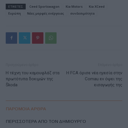
ΕΤΙΚΕΤΕΣ
Ceed Sportswagon
Kia Motors
Kia XCeed
Ευρώπη
Νέες μορφές ενέργειας
συνδεσιμότητα
Προηγούμενο άρθρο
Επόμενο άρθρο
H τέχνη του καμουφλάζ στα
Η FCA όρισε νέα ηγεσία στην
πρωτότυπα δοκιμών της
Comau εν όψει της
Škoda
εισαγωγής της
ΠΑΡΟΜΟΙΑ ΑΡΘΡΑ
ΠΕΡΙΣΣΟΤΕΡΑ ΑΠΟ ΤΟΝ ΔΗΜΙΟΥΡΓΟ