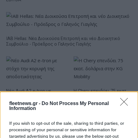
IAB Hellas: Νέα Διοικούσα Επιτροπή και νέο Διοικητικό
Συμβούλιο - Πρόεδρος ο Γαληνός Γιαγλής
Νέο Audi A2 e-tron με
Η Chery επενδύει 75 εκατ.
στόχο την κορυφή της
δολάρια στην KG Mobility
αποδοτικότητας
fleetnews.gr -
Do Not Process My Personal
Information
If you wish to opt-out of the sale, sharing to third parties, or
processing of your personal or sensitive information for
Το FIAT 500 Hybrid τώρα από 18.990 ευρώ
targeted advertising by us, please use the below opt-out