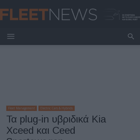
FleetNews
Fleet Management
Electric Cars & Hybrids
Τα plug-in υβριδικά Kia
Xceed και Ceed