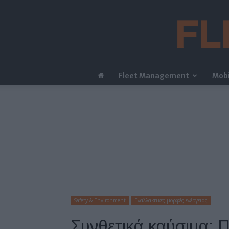
Fleet Management
Mobi
Safety & Environment
Εναλλακτικές μορφές ενέργειας
Συνθετικά καύσιμα: Π