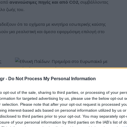
ι από
ανανεώσιμες πηγές και από CO2,
συμβάλλοντας
λο ζωής του.
αδείξουν ότι τα οχήματα με κινητήρα εσωτερικής καύσης
λούν μια ρεαλιστική και άμεσα εφαρμόσιμη επιλογή στο
gr -
Do Not Process My Personal Information
Εθνική Παίδων: Πρεμιέρα στο Ευρωπαϊκό με
αντίπαλο την Ισπανία (live stream)
to opt-out of the sale, sharing to third parties, or processing of your per
formation for targeted advertising by us, please use the below opt-out s
r selection. Please note that after your opt-out request is processed y
eing interest-based ads based on personal information utilized by us or
disclosed to third parties prior to your opt-out. You may separately opt-
losure of your personal information by third parties on the IAB’s list of