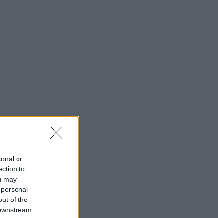
sonal or
ection to
ou may
 personal
out of the
 downstream