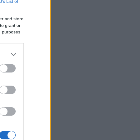
B’s List of
er and store
to grant or
ed purposes