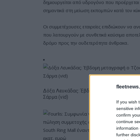
δημιουργείται από υδρογόνο που προέρχετα
σημαντικά στη μείωση εκπομπών κατά τον κύκ
Οι συμμετέχουσες εταιρείες επιδιώκουν να αν
που λειτουργούν με συνθετικά καύσιμα αποτε
δρόμο προς την ουδετερότητα άνθρακα.
fleetnews.
Δόξα Λευκάδας: Έβδομη μεταγραφή ο Τζος
Σάρμα (vid)
If you wish 
sensitive in
confirm you
continue se
information 
further disc