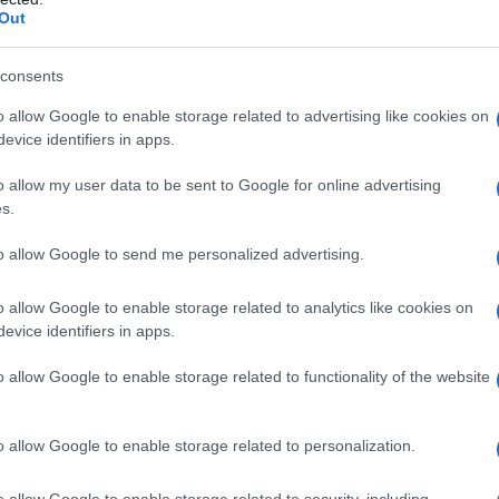
Out
κή… πολιορκία η
Νέο Audi A2 e-tron με στόχο
κή
την κορυφή της
consents
τοβιομηχανία
αποδοτικότητας
o allow Google to enable storage related to advertising like cookies on
evice identifiers in apps.
o allow my user data to be sent to Google for online advertising
s.
Για την πρόκριση στις "4" οι Νεάνιδες απόψε
to allow Google to send me personalized advertising.
κόντρα στη Λιθουανία (live stream)
o allow Google to enable storage related to analytics like cookies on
evice identifiers in apps.
o allow Google to enable storage related to functionality of the website
o allow Google to enable storage related to personalization.
ωροταξικό Πλαίσιο
HELLENiQ ENERGY: Κέρδη
ουρισμό:
393 εκατ. ευρώ στο α'
o allow Google to enable storage related to security, including