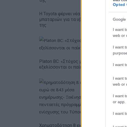
Opted 
Η Toyota φέρνει νέα γενιά
Σε κινεζι
μπαταριών για τα υβριδικά
ευρωπαϊ
Google 
της
αυτοκινη
I want t
web or d
I want t
purpose
Platon BC: «Στόχος μας στις ακαδημίες να
I want 
εξελίσσονται οι παίκτες»
I want t
web or d
I want t
or app.
I want t
Ειδικό Χ
για τον Τ
Χρηματοδότηση 8 εκατ.
I want t