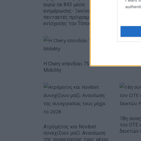
Στρατηγι
ευρώ σε 843 μέσα
authenti
βιώσιμη 
ενημέρωσης- Ξεκίνησε το
ανάπτυξ
πενταετές πρόγραμμα
ενίσχυσης του Τύπου
Η Chery επενδύει 75 εκατ. δολάρια στην K
Mobility
18η συνε
τον ΟΤΕ 
Ατρόμητος και Novibet
δεικτών
συνεχίζουν μαζί: Ανανέωση
της συνεργασίας τους μέχρι