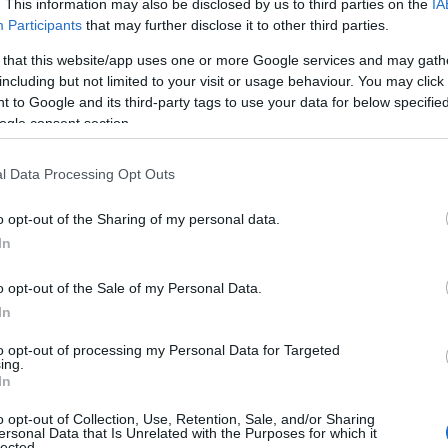
. This information may also be disclosed by us to third parties on the
IA
Participants
that may further disclose it to other third parties.
Metlen: Ρεκόρ EBITDA στο α'
 that this website/app uses one or more Google services and may gath
εξάμηνο, στα 550 εκατ. ευρώ
ύλιας: Τζίρος 98,7
including but not limited to your visit or usage behaviour. You may click 
– Καθαρά κέρδη 313 εκατ.
ρώ και αύξηση
ευρώ
 to Google and its third-party tags to use your data for below specifi
7% - Τα νέα
ogle consent section.
τα σε low & non
l Data Processing Opt Outs
o opt-out of the Sharing of my personal data.
In
o opt-out of the Sale of my Personal Data.
IAB Hellas: Νέα Διοικούσα Επιτροπή και νέο
In
Διοικητικό Συμβούλιο - Πρόεδρος ο Γαληνός
Γιαγλής
to opt-out of processing my Personal Data for Targeted
ing.
In
o opt-out of Collection, Use, Retention, Sale, and/or Sharing
ersonal Data that Is Unrelated with the Purposes for which it
lected.