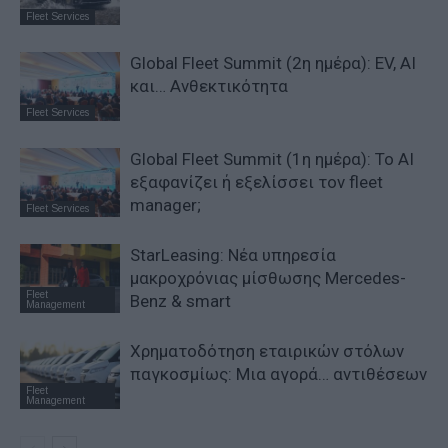
Fleet Services
Global Fleet Summit (2η ημέρα): EV, AI
και… Ανθεκτικότητα
Fleet Services
Global Fleet Summit (1η ημέρα): Το ΑΙ
εξαφανίζει ή εξελίσσει τον fleet
manager;
Fleet Services
StarLeasing: Νέα υπηρεσία
μακροχρόνιας μίσθωσης Mercedes-
Fleet
Benz & smart
Management
Χρηματοδότηση εταιρικών στόλων
παγκοσμίως: Μια αγορά… αντιθέσεων
Fleet
Management