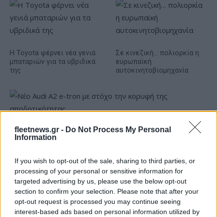
Η Toyota φέρνει νέα γενιά
Σε κινεζική… πολιορκία η
μπαταριών για τα υβριδικά
ευρωπαϊκή
της
αυτοκινητοβιομηχανία
fleetnews.gr -
Do Not Process My Personal
Νέο Audi A2 e-tron με στόχο την κορυφή της
Information
αποδοτικότητας
If you wish to opt-out of the sale, sharing to third parties, or
processing of your personal or sensitive information for
targeted advertising by us, please use the below opt-out
section to confirm your selection. Please note that after your
Ο Γιάννης Αγραβάνης στον
opt-out request is processed you may continue seeing
Βίκο Ιωαννίνων
interest-based ads based on personal information utilized by