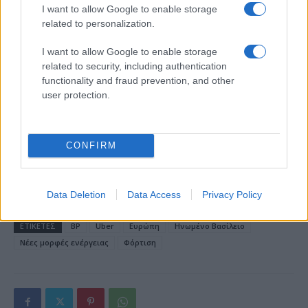
I want to allow Google to enable storage
related to personalization.
18η συνεχόμενη χρονιά για τον ΟΤΕ στη διεθνή σειρά
I want to allow Google to enable storage
δεικτών FTSE4Good
related to security, including authentication
functionality and fraud prevention, and other
user protection.
Alpha Bank: Για πρώτη φορά το Αρχαίο Θέατρο Επιδαύρου
CONFIRM
άνοιξε τις πύλες του σε όλους
Data Deletion
Data Access
Privacy Policy
ΕΤΙΚΕΤΕΣ
BP
Uber
Ευρώπη
Ηνωμένο Βασίλειο
Νέες μορφές ενέργειας
Φόρτιση