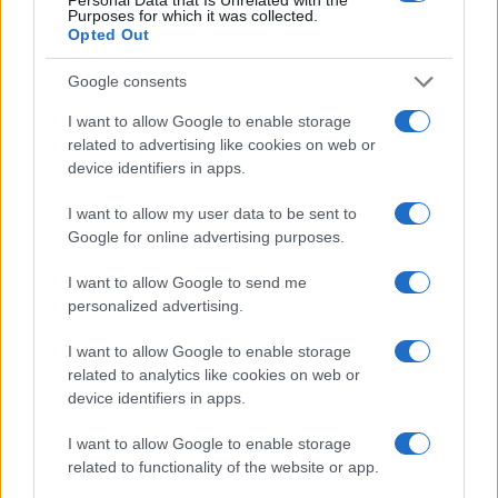
στοιχήματα σε low & non
είσοδο στην πολωνική
Purposes for which it was collected.
alcohol
αγορά ενέργειας
Opted Out
Google consents
I want to allow Google to enable storage
Η Chery επενδύει 75 εκατ. δολάρια στην KG Mobility
related to advertising like cookies on web or
device identifiers in apps.
I want to allow my user data to be sent to
Google for online advertising purposes.
Το FIAT 500 Hybrid τώρα
I want to allow Google to send me
από 18.990 ευρώ
personalized advertising.
I want to allow Google to enable storage
Ατρόμητος και Novibet
related to analytics like cookies on web or
συνεχίζουν μαζί: Ανανέωση
device identifiers in apps.
της συνεργασίας τους μέχρι
το 2028
I want to allow Google to enable storage
related to functionality of the website or app.