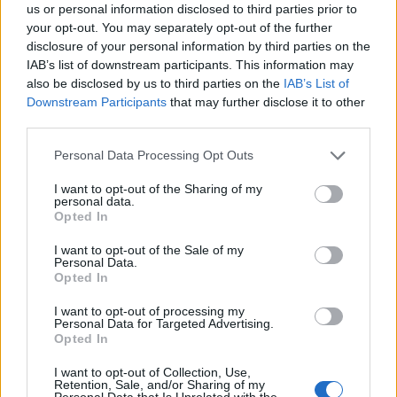
us or personal information disclosed to third parties prior to
Εθνική Παίδων: Απώλεσε
your opt-out. You may separately opt-out of the further
προβάδισμα 13 πόντων και
disclosure of your personal information by third parties on the
έχασε 84-89 από το Ισραήλ
IAB’s list of downstream participants. This information may
also be disclosed by us to third parties on the
IAB’s List of
Downstream Participants
that may further disclose it to other
third parties.
Please note that this website/app uses one or more Google
Personal Data Processing Opt Outs
Ελληνική Αναπτυξιακή Τράπεζα: Με «προίκα» 2 δισ. ευρώ
services and may gather and store information including but
ανοίγει δρόμο για δάνεια έως 5 δισ. σε μικρομεσαίες
not limited to your visit or usage behaviour. You may click to
I want to opt-out of the Sharing of my
personal data.
grant or deny consent to Google and its third-party tags to
Opted In
use your data for below specified purposes in below Google
consent section.
I want to opt-out of the Sale of my
Personal Data.
Opted In
I want to opt-out of processing my
Personal Data for Targeted Advertising.
Opted In
Β.Σ. Καρούλιας: Τζίρος 98,7
Deloitte Ελλάδος:
I want to opt-out of Collection, Use,
εκατ. ευρώ και αύξηση
Χρηματοοικονομικός
Retention, Sale, and/or Sharing of my
κερδών 57% - Τα νέα
σύμβουλος της ΔΕΗ για την
Personal Data that Is Unrelated with the