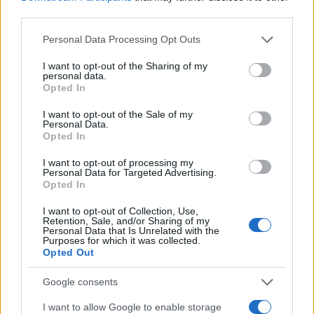
third parties.
Please note that this website/app uses one or more Google
Personal Data Processing Opt Outs
services and may gather and store information including but
not limited to your visit or usage behaviour. You may click to
I want to opt-out of the Sharing of my
personal data.
ΥΠΕΘΟΟ: Νέες επενδύσεις
grant or deny consent to Google and its third-party tags to
Opted In
1 δισ. ευρώ ως το 2028 για
use your data for below specified purposes in below Google
την Ενέργεια
consent section.
I want to opt-out of the Sale of my
Viohalco: Αυξημένος κατά
Personal Data.
14% ο τζίρος στο α'
Opted In
εξάμηνο, στα 4,3 δισ. ευρώ
– Στα 446 εκατ. ευρώ τα
I want to opt-out of processing my
EBITDA
Personal Data for Targeted Advertising.
Opted In
I want to opt-out of Collection, Use,
Retention, Sale, and/or Sharing of my
Personal Data that Is Unrelated with the
Purposes for which it was collected.
Opted Out
Η συμφωνία Arval-Athlon αναδιαμορφώνει την αγορά leasing
Google consents
I want to allow Google to enable storage