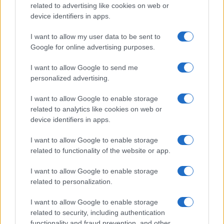
related to advertising like cookies on web or
device identifiers in apps.
VW: Η δύσκολη εξίσωση
της αναδιάρθρωσης
18η συνεχόμενη χρονιά για
I want to allow my user data to be sent to
τον ΟΤΕ στη διεθνή σειρά
Google for online advertising purposes.
δεικτών FTSE4Good
I want to allow Google to send me
personalized advertising.
I want to allow Google to enable storage
related to analytics like cookies on web or
Alpha Bank: Για πρώτη φορά το Αρχαίο Θέατρο Επιδαύρου
device identifiers in apps.
άνοιξε τις πύλες του σε όλους
I want to allow Google to enable storage
related to functionality of the website or app.
I want to allow Google to enable storage
related to personalization.
ESG Report 2025: Πώς η ΑΒ Βασιλόπουλος μετατρέπει τη
βιωσιμότητα σε καθημερινή πράξη
I want to allow Google to enable storage
related to security, including authentication
functionality and fraud prevention, and other