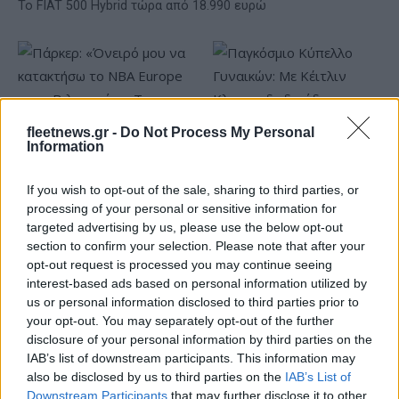
Το FIAT 500 Hybrid τώρα από 18.990 ευρώ
fleetnews.gr -
Do Not Process My Personal
Information
Παγκόσμιο Κύπελλο
Γυναικών: Με Κέιτλιν Κλαρκ
Πάρκερ: «Όνειρό μου να
If you wish to opt-out of the sale, sharing to third parties, or
η δωδεκάδα των ΗΠΑ
κατακτήσω το ΝΒΑ Europe
processing of your personal or sensitive information for
με τη Βιλερμπάν – Το πλάνο
targeted advertising by us, please use the below opt-out
της ομάδας μένει ίδιο»
section to confirm your selection. Please note that after your
opt-out request is processed you may continue seeing
interest-based ads based on personal information utilized by
us or personal information disclosed to third parties prior to
your opt-out. You may separately opt-out of the further
disclosure of your personal information by third parties on the
HELLENiQ ENERGY: Κέρδη 393 εκατ. ευρώ στο α' εξάμηνο –
IAB’s list of downstream participants. This information may
Στα 734 εκατ. ευρώ τα EBITDA
also be disclosed by us to third parties on the
IAB’s List of
Downstream Participants
that may further disclose it to other