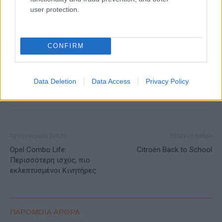
user protection.
ΕΤΙΚΕΤΕΣ
Suzuki Motor Corporation
Toyota Motor Corporation
Toyota Suzuki Alliance
Εξαγορά μετοχών
Κόσμος
CONFIRM
Στρατηγική συνεργασία
Data Deletion
Data Access
Privacy Policy
Προηγούμενο άρθρο
Επόμενο άρθρο
Opel Combo Life:
Citroën Back to School
Περισσότερη ισχύς, πιο
εκλεπτυσμένοι Κινητήρες
ΠΑΡΟΜΟΙΑ ΑΡΘΡΑ