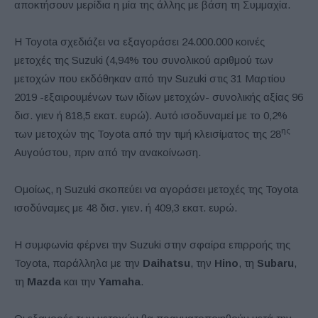
αποκτήσουν μερίδια η μία της άλλης με βάση τη Συμμαχία.
Η Toyota σχεδιάζει να εξαγοράσει 24.000.000 κοινές
μετοχές της Suzuki (4,94% του συνολικού αριθμού των
μετοχών που εκδόθηκαν από την Suzuki στις 31 Μαρτίου
2019 -εξαιρουμένων των ιδίων μετοχών- συνολικής αξίας 96
δισ. γιεν ή 818,5 εκατ. ευρώ). Αυτό ισοδυναμεί με το 0,2%
ης
των μετοχών της Toyota από την τιμή κλεισίματος της 28
Αυγούστου, πριν από την ανακοίνωση.
Ομοίως, η Suzuki σκοπεύει να αγοράσει μετοχές της Toyota
ισοδύναμες με 48 δισ. γιεν. ή 409,3 εκατ. ευρώ.
Η συμφωνία φέρνει την Suzuki στην σφαίρα επιρροής της
Toyota, παράλληλα με την
Daihatsu
, την
Hino
, τη
Subaru
,
τη
Mazda
και την
Yamaha
.