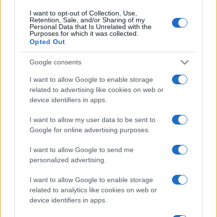
I want to opt-out of Collection, Use,
Retention, Sale, and/or Sharing of my
Personal Data that Is Unrelated with the
«Η οικογένεια Μπας
Purposes for which it was collected.
φέρεται να βρίσκεται κοντά
Opted Out
Εθνική Παίδων: Κόντρα στη
στην απόκτηση της
Γεωργία για την πρώτη νίκη
Βιλερμπάν»
στο Ευρωμπάσκετ U16 (live
Google consents
stream)
I want to allow Google to enable storage
related to advertising like cookies on web or
device identifiers in apps.
I want to allow my user data to be sent to
Google for online advertising purposes.
Χρηματιστήριο Αθηνών: Εβδομαδιαία άνοδος 1,76%, κέρδη
23,31% από τις αρχές του έτους
I want to allow Google to send me
personalized advertising.
I want to allow Google to enable storage
related to analytics like cookies on web or
device identifiers in apps.