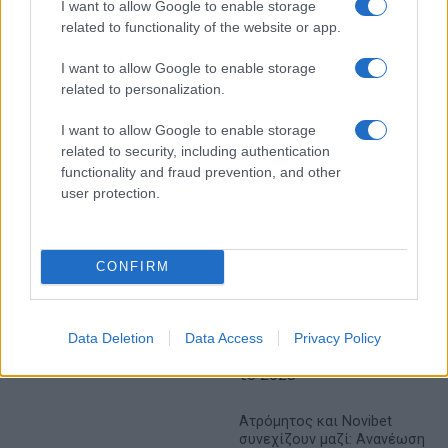
I want to allow Google to enable storage
related to functionality of the website or app.
Ελληνική Αναπτυξιακή
Υπ. Μεταφορών: Οριστική
Τράπεζα: Με «προίκα» 2
λύση στο ζήτημα των
I want to allow Google to enable storage
δισ. ευρώ ανοίγει δρόμο για
πινακίδων κυκλοφορίας -
related to personalization.
δάνεια έως 5 δισ. σε
Τέλος στις χρονοβόρες
μικρομεσαίες
διαδικασίες
I want to allow Google to enable storage
related to security, including authentication
functionality and fraud prevention, and other
user protection.
Η Chery επενδύει 75 εκατ. δολάρια στην KG Mobility
CONFIRM
Data Deletion
Data Access
Privacy Policy
Το FIAT 500 Hybrid τώρα
από 18.990 ευρώ
Ατρόμητος και Novibet
συνεχίζουν μαζί: Ανανέωση