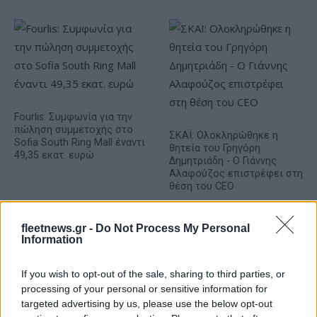
Fourlis: Συμφωνία για την
πώληση συμμετοχής στο
ΣΚΑΪ: Ολοκληρώθηκε η
Sofia South Ring Mall έναντι
θητεία του Γρηγόρη
49,35 εκατ. ευρώ
Δημητριάδη - Ο Γιάννης
Αλαφούζος επιστρέφει στη
θέση του CEO
fleetnews.gr -
Do Not Process My Personal
Information
If you wish to opt-out of the sale, sharing to third parties, or
processing of your personal or sensitive information for
Media: Με ενίσχυση 8 εκατ. ευρώ σε 451 επιχειρήσεις
targeted advertising by us, please use the below opt-out
ξεκίνησε το πρόγραμμα στήριξης- Κάλυψη εισφορών