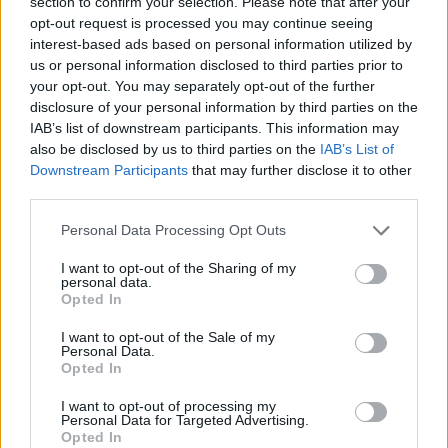
section to confirm your selection. Please note that after your
ΕΔΟΕΑΠ
opt-out request is processed you may continue seeing
interest-based ads based on personal information utilized by
us or personal information disclosed to third parties prior to
your opt-out. You may separately opt-out of the further
disclosure of your personal information by third parties on the
IAB’s list of downstream participants. This information may
also be disclosed by us to third parties on the
IAB’s List of
Η Toyota φέρνει νέα γενιά
Σε κινεζική… πολιορκία η
Downstream Participants
that may further disclose it to other
μπαταριών για τα υβριδικά
ευρωπαϊκή
third parties.
της
αυτοκινητοβιομηχανία
Please note that this website/app uses one or more Google
Personal Data Processing Opt Outs
services and may gather and store information including but
not limited to your visit or usage behaviour. You may click to
I want to opt-out of the Sharing of my
personal data.
grant or deny consent to Google and its third-party tags to
Opted In
use your data for below specified purposes in below Google
Νέο Audi A2 e-tron με στόχο την κορυφή της
consent section.
αποδοτικότητας
I want to opt-out of the Sale of my
Personal Data.
Opted In
I want to opt-out of processing my
Personal Data for Targeted Advertising.
Opted In