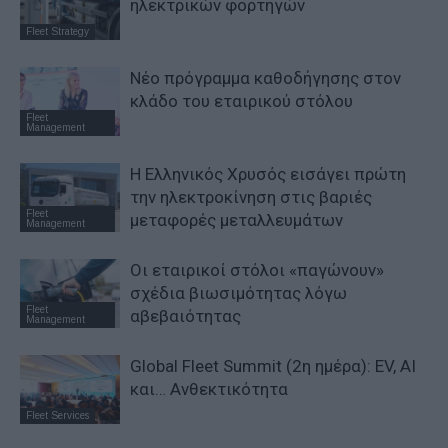
ηλεκτρικών φορτηγών
Fleet Strategy
Νέο πρόγραμμα καθοδήγησης στον
κλάδο του εταιρικού στόλου
Fleet
Management
Η Ελληνικός Χρυσός εισάγει πρώτη
την ηλεκτροκίνηση στις βαριές
Fleet
μεταφορές μεταλλευμάτων
Management
Οι εταιρικοί στόλοι «παγώνουν»
σχέδια βιωσιμότητας λόγω
Fleet
αβεβαιότητας
Management
Global Fleet Summit (2η ημέρα): EV, AI
και… Ανθεκτικότητα
Fleet Services