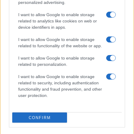
personalized advertising.
I want to allow Google to enable storage
related to analytics like cookies on web or
device identifiers in apps.
Άρης: Το πρόγραμμα
ΠΑΟΚ: Έφτασε στη
I want to allow Google to enable storage
προετοιμασίας και τα
Θεσσαλονίκη ο ΡαϊΚουάν
φιλικά
Γκρέι (vid & pics)
related to functionality of the website or app.
I want to allow Google to enable storage
related to personalization.
I want to allow Google to enable storage
related to security, including authentication
Χρηματιστήριο Αθηνών: Εβδομαδιαία άνοδος 1,76%, κέρδη
23,31% από τις αρχές του έτους
functionality and fraud prevention, and other
user protection.
CONFIRM