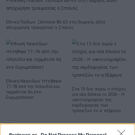
Εθνική Παίδων: Ξέσπασε 86-63 στη Γεωργία, αλλά
αποχώρησε τραυματίας ο Σπανός
Εθνική Νεανίδων: Ηττήθηκε
77-78 από την Ισλανδία και
Στα 15 δισ. ευρώ ο στόχος
τερμάτισε 6η στο
για νέα δάνεια το 2026 - Η
Ευρωμπάσκετ
«ακτινογραφία» της
κερδοφορίας των
τραπεζών το α΄ εξάμηνο