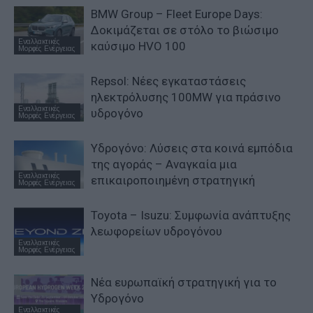
BMW Group – Fleet Europe Days:
Δοκιμάζεται σε στόλο το βιώσιμο
Εναλλακτικές
καύσιμο HVO 100
Μορφές Ενέργειας
Repsol: Νέες εγκαταστάσεις
ηλεκτρόλυσης 100MW για πράσινο
Εναλλακτικές
υδρογόνο
Μορφές Ενέργειας
Υδρογόνο: Λύσεις στα κοινά εμπόδια
της αγοράς – Αναγκαία μια
Εναλλακτικές
επικαιροποιημένη στρατηγική
Μορφές Ενέργειας
Toyota – Isuzu: Συμφωνία ανάπτυξης
λεωφορείων υδρογόνου
Εναλλακτικές
Μορφές Ενέργειας
Nέα ευρωπαϊκή στρατηγική για το
Υδρογόνο
Εναλλακτικές