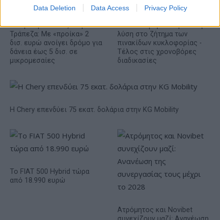
Data Deletion
Data Access
Privacy Policy
Ελληνική Αναπτυξιακή
Υπ. Μεταφορών: Οριστική
Τράπεζα: Με «προίκα» 2
λύση στο ζήτημα των
δισ. ευρώ ανοίγει δρόμο για
πινακίδων κυκλοφορίας -
δάνεια έως 5 δισ. σε
Τέλος στις χρονοβόρες
μικρομεσαίες
διαδικασίες
Η Chery επενδύει 75 εκατ. δολάρια στην KG Mobility
Το FIAT 500 Hybrid τώρα
από 18.990 ευρώ
Ατρόμητος και Novibet
συνεχίζουν μαζί: Ανανέωση