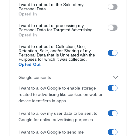
consent section.
I want to opt-out of the Sale of my
Personal Data.
Media: Με ενίσχυση 8 εκατ. ευρώ σε 451 επιχειρήσεις
Opted In
ξεκίνησε το πρόγραμμα στήριξης- Κάλυψη εισφορών
ΕΔΟΕΑΠ
I want to opt-out of processing my
Personal Data for Targeted Advertising.
Opted In
I want to opt-out of Collection, Use,
Retention, Sale, and/or Sharing of my
Personal Data that Is Unrelated with the
Purposes for which it was collected.
Opted Out
Η Toyota φέρνει νέα γενιά
Σε κινεζική… πολιορκία η
μπαταριών για τα υβριδικά
ευρωπαϊκή
Google consents
της
αυτοκινητοβιομηχανία
I want to allow Google to enable storage
related to advertising like cookies on web or
device identifiers in apps.
I want to allow my user data to be sent to
Νέο Audi A2 e-tron με στόχο την κορυφή της
Google for online advertising purposes.
αποδοτικότητας
I want to allow Google to send me