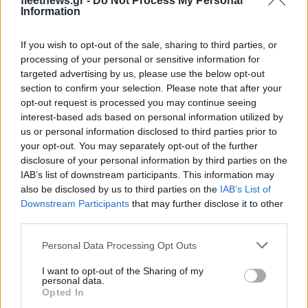
fleetnews.gr -
Do Not Process My Personal
Information
Όμιλος ΔΕΗ: Νέα συμφωνία για χαρτοφυλάκιο έργων ΑΠΕ
άνω των 2 GW σε Πολωνία και Ουγγαρία
If you wish to opt-out of the sale, sharing to third parties, or
processing of your personal or sensitive information for
targeted advertising by us, please use the below opt-out
section to confirm your selection. Please note that after your
opt-out request is processed you may continue seeing
interest-based ads based on personal information utilized by
us or personal information disclosed to third parties prior to
your opt-out. You may separately opt-out of the further
disclosure of your personal information by third parties on the
Fourlis: Συμφωνία για την
IAB’s list of downstream participants. This information may
πώληση συμμετοχής στο
ΣΚΑΪ: Ολοκληρώθηκε η
also be disclosed by us to third parties on the
IAB’s List of
Sofia South Ring Mall έναντι
θητεία του Γρηγόρη
49,35 εκατ. ευρώ
Downstream Participants
that may further disclose it to other
Δημητριάδη - Ο Γιάννης
third parties.
Αλαφούζος επιστρέφει στη
θέση του CEO
Please note that this website/app uses one or more Google
Personal Data Processing Opt Outs
services and may gather and store information including but
not limited to your visit or usage behaviour. You may click to
I want to opt-out of the Sharing of my
personal data.
grant or deny consent to Google and its third-party tags to
Opted In
use your data for below specified purposes in below Google