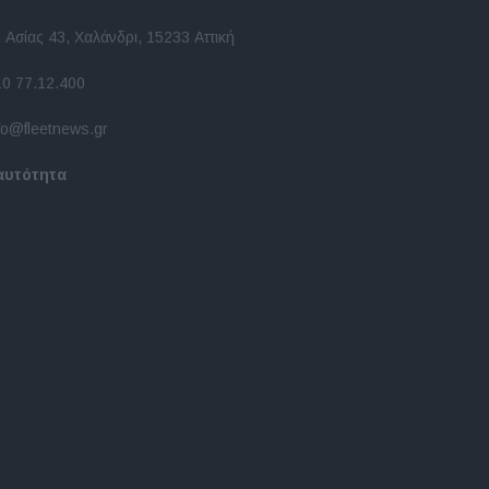
 Ασίας 43, Χαλάνδρι, 15233 Αττική
10 77.12.400
fo@fleetnews.gr
αυτότητα