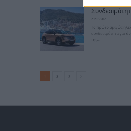
Συνδεσιμότητ
29/05/2023
Το πρώτο αμιγώς ηλεκ
συνδεσιμότητα για άνε
της...
1
2
3