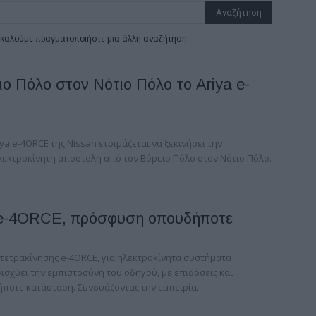
ρακαλούμε πραγματοποιήστε μια άλλη αναζήτηση
ο Πόλο στον Νότιο Πόλο το Ariya e-
a e-4ORCE της Nissan ετοιμάζεται να ξεκινήσει την
εκτροκίνητη αποστολή από τον Βόρειο Πόλο στον Νότιο Πόλο.
a e-4ORCE, πρόσφυση οπουδήποτε
τετρακίνησης e-4ORCE, για ηλεκτροκίνητα συστήματα
ισχύει την εμπιστοσύνη του οδηγού, με επιδόσεις και
οτε κατάσταση. Συνδυάζοντας την εμπειρία...