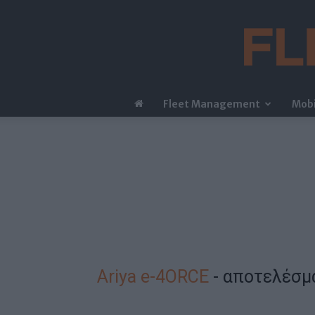
Fleet Management
Mobi
Ariya e-4ORCE
-
αποτελέσμ