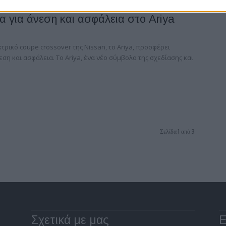
α για άνεση και ασφάλεια στο Ariya
τρικό coupe crossover της Nissan, το Ariya, προσφέρει
ση και ασφάλεια. Το Ariya, ένα νέο σύμβολο της σχεδίασης και
Σελίδα 1 από 3
Σχετικά με μας
Ε