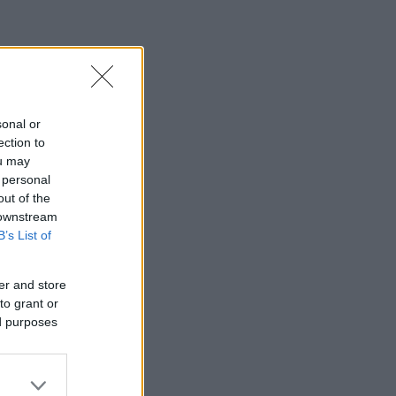
sonal or
ection to
ou may
 personal
out of the
 downstream
B’s List of
er and store
to grant or
ed purposes