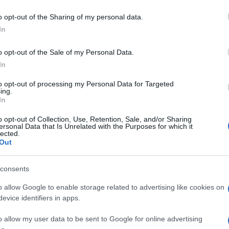
o opt-out of the Sharing of my personal data.
στη Φινλανδία τις δυνατότητες της αποκλειστικής τεχνολογίας
In
, ειδικά σχεδιασμένης για ηλεκτροκίνητα κινητήρια σύνολα.
ή ως Χώρα των Χιλίων...
o opt-out of the Sale of my Personal Data.
In
to opt-out of processing my Personal Data for Targeted
κάλυψε το Ariya NISMO
ing.
In
ο Ariya NISMO στο Tokyo Auto Salon 2024. Το λανσάρισμα του
o opt-out of Collection, Use, Retention, Sale, and/or Sharing
ersonal Data that Is Unrelated with the Purposes for which it
ογραμματιστεί στην Ιαπωνία για την άνοιξη του...
lected.
Out
consents
σύστημα τετρακίνησης του Nissan Ariya
o allow Google to enable storage related to advertising like cookies on
evice identifiers in apps.
σης διπλού κινητήρα e-4ORCE του Nissan Ariya
o allow my user data to be sent to Google for online advertising
στα «Wards 10 Best Engines & Propulsion Systems» για το