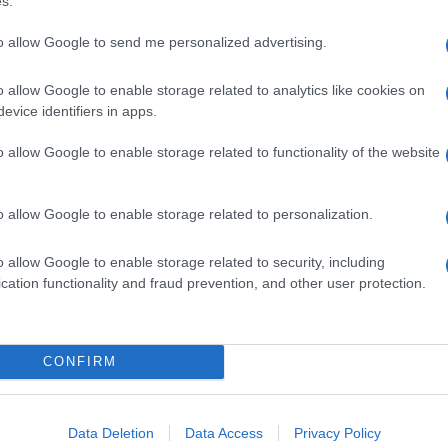
s.
ν θέση...
to allow Google to send me personalized advertising.
o allow Google to enable storage related to analytics like cookies on
23 US APEAL, Nissan Ariya και Titan
evice identifiers in apps.
o allow Google to enable storage related to functionality of the website
itan στην κορυφή των κατηγοριών τους ως πιο ελκυστικά
J.D. Power 2023 US APEAL Study». "Η δέσμευση της...
o allow Google to enable storage related to personalization.
o allow Google to enable storage related to security, including
cation functionality and fraud prevention, and other user protection.
CE για όλες τις εποχές
 σε βίντεο το τελευταίο κεφάλαιο της καμπάνιας "e-4ORCE για
CONFIRM
ORCE For All Seasons). Το e-4ORCE, σχεδιασμένο για να
Data Deletion
Data Access
Privacy Policy