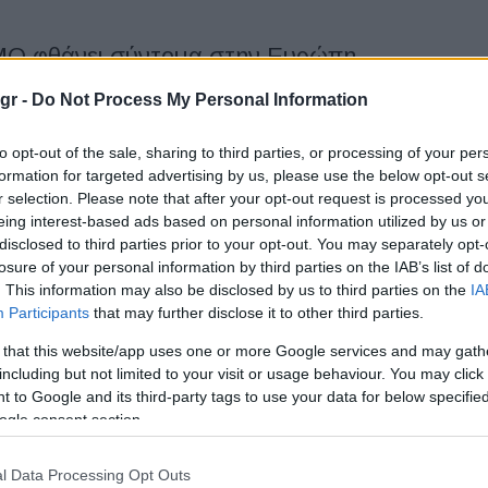
MO φθάνει σύντομα στην Ευρώπη
gr -
Do Not Process My Personal Information
ό, δυναμικό, 100% ηλεκτρικό και σχεδιασμένο για κορυφαίες
αι να κάνει την παρουσία του αισθητή στην Ευρώπη. Με αφορμή
to opt-out of the sale, sharing to third parties, or processing of your per
formation for targeted advertising by us, please use the below opt-out s
r selection. Please note that after your opt-out request is processed y
eing interest-based ads based on personal information utilized by us or
disclosed to third parties prior to your opt-out. You may separately opt-
MO έρχεται στην Ευρώπη
losure of your personal information by third parties on the IAB’s list of
. This information may also be disclosed by us to third parties on the
IA
Participants
that may further disclose it to other third parties.
αι στην Ευρώπη. Το 2024 σηματοδοτεί την 40η επέτειο της
άδοση 30 χρόνων στην Ευρώπη, το brand...
 that this website/app uses one or more Google services and may gath
including but not limited to your visit or usage behaviour. You may click 
 to Google and its third-party tags to use your data for below specifi
ogle consent section.
στη Φινλανδία το e-4ORCE της Nissan
l Data Processing Opt Outs